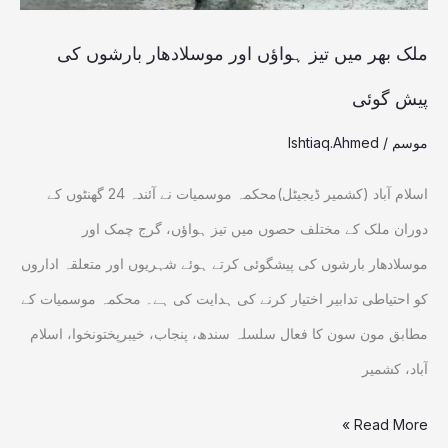
بارشوں
کی
ملک بھر میں تیز ہواؤں اور موسلادھار بارشوں کی
پیش
پیش گوئی
گوئی
موسم
/
Ishtiaq.Ahmed
اسلام آباد (کشمیر ڈیجیٹل)محکمہ موسمیات نے آئندہ 24 گھنٹوں کے
دوران ملک کے مختلف حصوں میں تیز ہواؤں، گرج چمک اور
موسلادھار بارشوں کی پیشگوئی کرتے ہوئے شہریوں اور متعلقہ اداروں
کو احتیاطی تدابیر اختیار کرنے کی ہدایت کی ہے۔ محکمہ موسمیات کے
مطابق مون سون کا فعال سلسلہ سندھ، پنجاب، خیبرپختونخوا، اسلام
آباد، کشمیر
Read More »