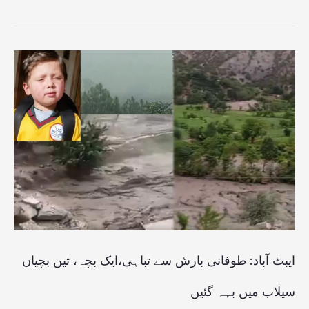
ایبٹ
آباد:
طوفانی
بارش
سے
تباہی،ایک
بچہ،
تین
بچیاں
ایبٹ آباد: طوفانی بارش سے تباہی،ایک بچہ، تین بچیاں
سیلاب
سیلاب میں بہہ گئیں
میں