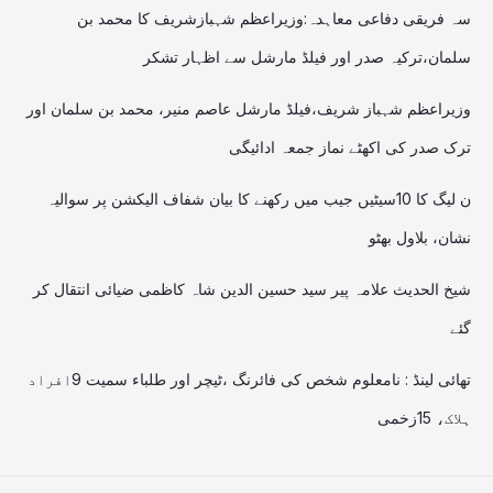
سہ فریقی دفاعی معاہدہ:وزیراعظم شہبازشریف کا محمد بن
سلمان،ترکیہ صدر اور فیلڈ مارشل سے اظہار تشکر
وزیراعظم شہباز شریف،فیلڈ مارشل عاصم منیر، محمد بن سلمان اور
ترک صدر کی اکھٹے نماز جمعہ ادائیگی
ن لیگ کا 10سیٹیں جیب میں رکھنے کا بیان شفاف الیکشن پر سوالیہ
نشان، بلاول بھٹو
شیخ الحدیث علامہ پیر سید حسین الدین شاہ کاظمی ضیائی انتقال کر
گئے
تھائی لینڈ : نامعلوم شخص کی فائرنگ ،ٹیچر اور طلباء سمیت 9افراد
ہلاک، 15زخمی