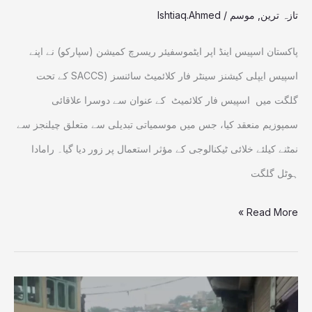
سمپوزیم،
تازہ ترین
,
موسم
/
Ishtiaq.Ahmed
ماہرین
پاکستان اسپیس اینڈ اپر ایٹموسفیئر ریسرچ کمیشن (سپارکو) نے اپنے
اور
اسپیس ایپلی کیشنز سینٹر فار کلائمیٹ سائنسز (SACCS کے تحت
حکام
گلگت میں اسپیس فار کلائمیٹ کے عنوان سے دوسرا علاقائی
کی
سمپوزیم منعقد کیا، جس میں موسمیاتی تبدیلی سے متعلق چیلنجز سے
شرکت
نمٹنے کیلئے خلائی ٹیکنالوجی کے مؤثر استعمال پر زور دیا گیا۔ رامادا
ہوٹل گلگت
Read More »
سیوریج