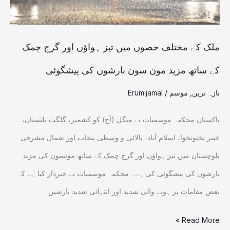
ہواؤں
اور
گرج
ملک کے مختلف حصوں میں تیز ہواؤں اور گرج چمک
چمک
کے ساتھ مزید مون سون بارشوں کی پیشگوئی
کے
تازہ ترین
,
موسم
/
Erum.jamal
ساتھ
مزید
پاکستان محکمہ موسمیات نے منگل (آج) کو کشمیر، گلگت بلتستان،
مون
خیبر پختونخوا، اسلام آباد، بالائی و وسطی پنجاب اور شمال مشرقی
سون
بلوچستان میں تیز ہواؤں اور گرج چمک کے ساتھ مونسون کی مزید
بارشوں
بارشوں کی پیشگوئی کی ہے۔ محکمہ موسمیات نے خبردار کیا ہے کہ
کی
بعض مقامات پر ہونے والی شدید اور انتہائی شدید بارشیں
پیشگوئی
Read More »