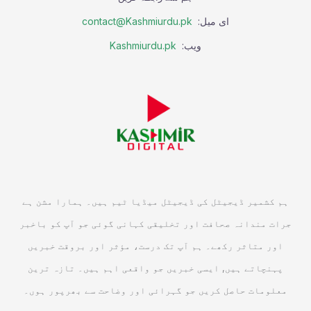
ای میل:
contact@Kashmiurdu.pk
ویب:
Kashmiurdu.pk
ہم کشمیر ڈیجیٹل کی ڈیجیٹل میڈیا ٹیم ہیں۔ ہمارا مشن ہے
جرات مندانہ صحافت اور تخلیقی کہانی گوئی جو آپ کو باخبر
اور متاثر رکھے۔ ہم آپ تک درست، مؤثر اور بروقت خبریں
پہنچاتے ہیں, ایسی خبریں جو واقعی اہم ہیں۔ تازہ ترین
معلومات حاصل کریں جو گہرائی اور وضاحت سے بھرپور ہوں۔