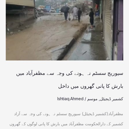
سسٹم
نہ
ہونے
کی
وجہ
سے
مظفرآباد
میں
سیوریج سسٹم نہ ہونے کی وجہ سے مظفرآباد میں
بارش
بارش کا پانی گھروں میں داخل
کا
کشمیر ڈیجیٹل
,
موسم
/
Ishtiaq.Ahmed
پانی
گھروں
مظفرآباد(کشمیر ڈیجیٹل) سیوریج سسٹم نہ ہونے کی وجہ سے آزاد
میں
کشمیر کے دارالحکومت مظفرآباد میں بارش کا پانی لوگوں کے گھروں