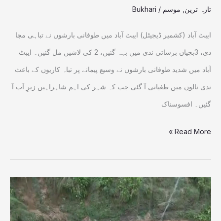
تازہ ترین
,
موسم
/
Bukhari
بہہ
گئیں
ایبٹ آباد (کشمیر ڈیجیٹل) ایبٹ آباد میں طوفانی بارشوں نے تباہی مچا
دی، 3بچیاں برساتی ندی میں بہہ گئیں، 2 کی لاشیں مل گئیں۔ ایبٹ
آباد میں شدید طوفانی بارشوں نے وسیع پیمانے پر تباہ کاریوں کے باعث
ندی نالوں میں طغیانی آ گئی جب کہ شہر کی اہم شاہراہیں زیرِ آب آ
گئیں۔ افسوسناک
Read More »
آزاد
کشمیر
میں