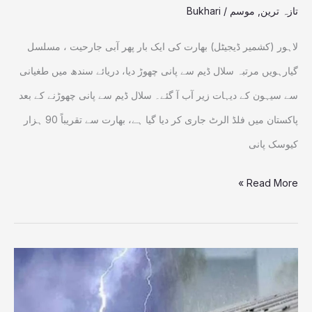
تازہ ترین
,
موسم
/
Bukhari
فلڈ
الرٹ
لاہور (کشمیر ڈیجیٹل) بھارت کی ایک بار پھر آبی جارحیت ، مسلسل
جاری
گیارہویں مرتبہ سلال ڈیم سے پانی چھوڑ دیا، دریائے سندھ میں طغیانی
سے سیہون کے دیہات زیر آب آ گئے۔ سلال ڈیم سے پانی چھوڑنے کے بعد
پاکستان میں فلڈ الرٹ جاری کر دیا گیا ہے، بھارت سے تقریباً 90 ہزار
کیوسک پانی
Read More »
ملک
کے
بالائی