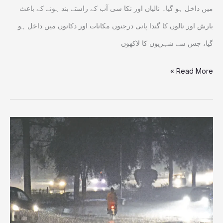
داخل
میں داخل ہو گیا۔ نالیاں اور نکا سی آب کے راستے بند ہونے کے باعث
بارش اور نالوں کا گندا پانی درجنوں مکانات اور دکانوں میں داخل ہو
گیا، جس سے شہریوں کا لاکھوں
Read More »
ملک
کے
مختلف
حصوں
میں
تیز