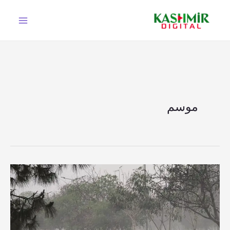
Ski
t
conten
موسم
محکمہ
موسمیات
کی
آزاد