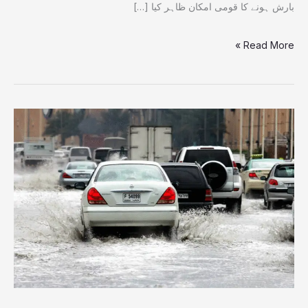
پیشگوئی
بارش ہونے کا قومی امکان ظاہر کیا […]
Read More »
اسلام
آباد،راولپنڈی
میں
بارش
،
نالہ
لئی
پر