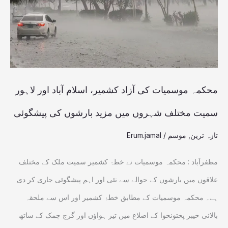
کشمیر،
اسلام
آباد
اور
لاہور
محکمہ موسمیات کی آزاد کشمیر، اسلام آباد اور لاہور
سمیت
سمیت مختلف شہروں میں مزید بارشوں کی پیشگوئی
مختلف
تازہ ترین
,
موسم
/
Erum.jamal
شہروں
میں
مظفرآباد : محکمہ موسمیات نے خطۂ کشمیر سمیت ملک کے مختلف
مزید
علاقوں میں بارشوں کے حوالے سے نئی اور اہم پیشگوئی جاری کر دی
بارشوں
ہے۔ محکمہ موسمیات کے مطابق خطۂ کشمیر اور اس سے ملحقہ
کی
بالائی خیبر پختونخوا کے اضلاع میں تیز ہواؤں اور گرج چمک کے ساتھ