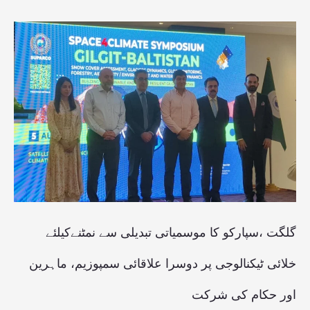
گلگت
،سپارکو
کا
موسمیاتی
تبدیلی
سے
نمٹنےکیلئے
خلائی
ٹیکنالوجی
گلگت ،سپارکو کا موسمیاتی تبدیلی سے نمٹنےکیلئے
پر
خلائی ٹیکنالوجی پر دوسرا علاقائی سمپوزیم، ماہرین
دوسرا
اور حکام کی شرکت
علاقائی