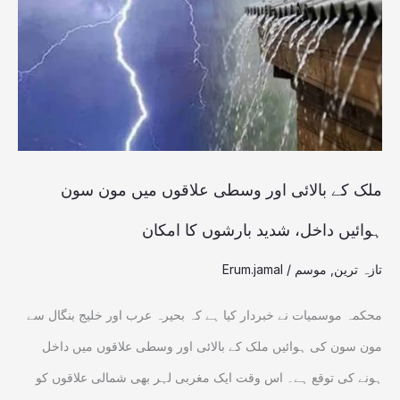
اور
وسطی
علاقوں
میں
مون
سون
ملک کے بالائی اور وسطی علاقوں میں مون سون
ہوائیں
ہوائیں داخل، شدید بارشوں کا امکان
داخل،
تازہ ترین
,
موسم
/
Erum.jamal
شدید
بارشوں
محکمہ موسمیات نے خبردار کیا ہے کہ بحیرہ عرب اور خلیج بنگال سے
کا
مون سون کی ہوائیں ملک کے بالائی اور وسطی علاقوں میں داخل
امکان
ہونے کی توقع ہے۔ اس وقت ایک مغربی لہر بھی شمالی علاقوں کو