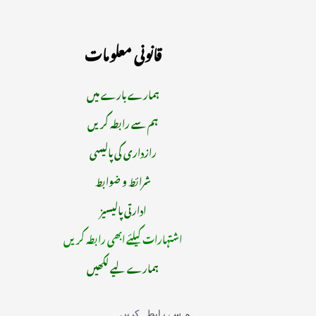
قانونی معلومات
ہمارے بارے میں
ہم سے رابطہ کریں
رازداری کی پالیسی
شرائط و ضوابط
ادارتی پالیسیز
اشتہارات کیلئے ابھی رابطہ کریں
ہمارے لیے لکھیں
ہم سے رابطہ کریں