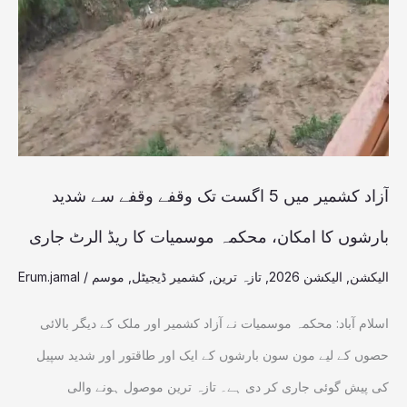
5
اگست
تک
وقفے
وقفے
سے
آزاد کشمیر میں 5 اگست تک وقفے وقفے سے شدید
شدید
بارشوں کا امکان، محکمہ موسمیات کا ریڈ الرٹ جاری
بارشوں
الیکشن
,
الیکشن 2026
,
تازہ ترین
,
کشمیر ڈیجیٹل
,
موسم
/
Erum.jamal
کا
امکان،
اسلام آباد: محکمہ موسمیات نے آزاد کشمیر اور ملک کے دیگر بالائی
محکمہ
حصوں کے لیے مون سون بارشوں کے ایک اور طاقتور اور شدید سپیل
موسمیات
کی پیش گوئی جاری کر دی ہے۔ تازہ ترین موصول ہونے والی