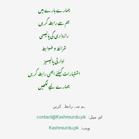
ہمارے بارے میں
ہم سے رابطہ کریں
رازداری کی پالیسی
شرائط و ضوابط
ادارتی پالیسیز
اشتہارات کیلئے ابھی رابطہ کریں
ہمارے لیے لکھیں
ہم سے رابطہ کریں
ای میل:
contact@Kashmiurdu.pk
ویب:
Kashmiurdu.pk