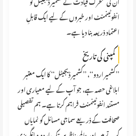
ان کی متحرک قیادت نے کشمیر ڈیجیٹل کو
انفوٹینمنٹ اور خبروں کے لیے ایک قابلِ
اعتماد ذریعہ بنا دیا ہے۔
کمپنی کی تاریخ
’’کشمیر اردو‘‘، ’’کشمیر ڈیجیٹل‘‘ کا ایک معتبر
ابلاغی حصہ ہے، جو آپ کے لیے معیاری اور
مستند انفوٹینمنٹ فراہم کرتا ہے۔ ہم تفصیلی
صحافت کے ذریعے سماجی مسائل کو نمایاں
کرتے ہیں اور عالمی ناظرین تک اردو و انگریزی