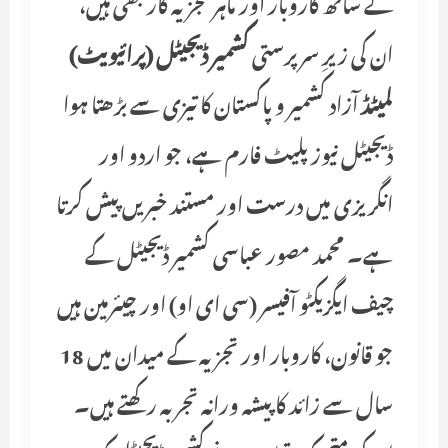
کے ساتھ کاروبار اور ماہر تجزیہ کار بھی ہیں،
ان کی زیرِ سرپرستی
کشمیر ڈیجیٹل (پرائیویٹ)
لمیٹڈ
آزاد کشمیر و پاکستان کا تیزی سے بڑھتا ہوا
ڈیجیٹل نیوز پلیٹ فارم ہے، جو اردو اور
انگریزی میں درست اور مستند خبریں پیش کرتا
ہے۔ محمد مصور عباسی کشمیر ڈیجیٹل کے
چیف ایگزیکٹو آفیسر (سی ای او) اور چیئرمین ہیں
جو قانون، کاروبار اور تجزیہ کے میدان میں 18
سال سے زائد کا پیشہ ورانہ تجربہ رکھتے ہیں۔