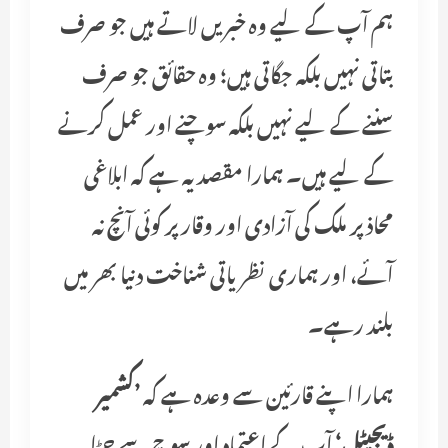
ہم آپ کے لیے وہ خبریں لاتے ہیں جو صرف
بتاتی نہیں بلکہ جگاتی ہیں؛ وہ حقائق جو صرف
سننے کے لیے نہیں بلکہ سوچنے اور عمل کرنے
کے لیے ہیں۔ ہمارا مقصد یہ ہے کہ ابلاغی
محاذ پر ملک کی آزادی اور وقار پر کوئی آنچ نہ
آئے، اور ہماری نظریاتی شناخت دنیا بھر میں
بلند رہے۔
ہمارا اپنے قارئین سے وعدہ ہے کہ
’کشمیر
ڈیجیٹل‘
آپ کے اعتماد اور سوچ سے جڑا