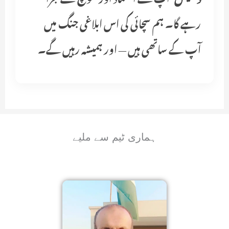
رہے گا۔ ہم سچائی کی اس ابلاغی جنگ میں
آپ کے ساتھی ہیں — اور ہمیشہ رہیں گے۔
ہماری ٹیم سے ملیے