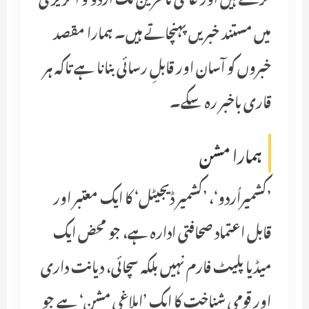
میں مستند خبریں پہنچاتے ہیں۔ ہمارا مقصد
خبروں کو آسان اور قابلِ رسائی بنانا ہے تاکہ ہر
قاری باخبر رہ سکے۔
ہمارا مشن
’کشمیراُردو‘، ’کشمیر ڈیجیٹل‘ کا ایک معتبر اور
قابل اعتماد صحافتی ادارہ ہے، جو محض ایک
میڈیا پلیٹ فارم نہیں بلکہ سچائی، دیانت داری
اور قومی شناخت کا ایک ’ابلاغی مشن‘ ہے جو