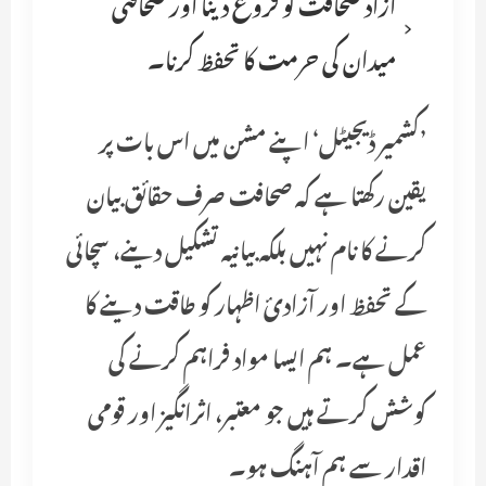
آزاد صحافت کو فروغ دینا اور صحافتی
میدان کی حرمت کا تحفظ کرنا۔
’کشمیر ڈیجیٹل‘ اپنے مشن میں اس بات پر
یقین رکھتا ہے کہ صحافت صرف حقائق بیان
کرنے کا نام نہیں بلکہ بیانیہ تشکیل دینے، سچائی
کے تحفظ اور آزادیٔ اظہار کو طاقت دینے کا
عمل ہے۔ ہم ایسا مواد فراہم کرنے کی
کوشش کرتے ہیں جو معتبر، اثرانگیز اور قومی
اقدار سے ہم آہنگ ہو۔