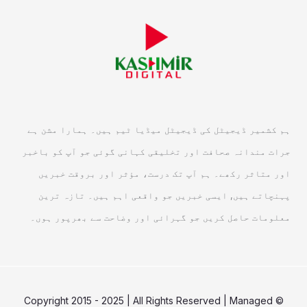
ہم کشمیر ڈیجیٹل کی ڈیجیٹل میڈیا ٹیم ہیں۔ ہمارا مشن ہے
جرات مندانہ صحافت اور تخلیقی کہانی گوئی جو آپ کو باخبر
اور متاثر رکھے۔ ہم آپ تک درست، مؤثر اور بروقت خبریں
پہنچاتے ہیں, ایسی خبریں جو واقعی اہم ہیں۔ تازہ ترین
معلومات حاصل کریں جو گہرائی اور وضاحت سے بھرپور ہوں۔
© Copyright 2015 - 2025 | All Rights Reserved | Managed