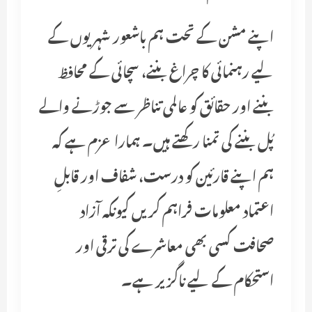
اپنے مشن کے تحت ہم باشعور شہریوں کے
لیے رہنمائی کا چراغ بننے، سچائی کے محافظ
بننے اور حقائق کو عالمی تناظر سے جوڑنے والے
پُل بننے کی تمنا رکھتے ہیں۔ ہمارا عزم ہے کہ
ہم اپنے قارئین کو درست، شفاف اور قابلِ
اعتماد معلومات فراہم کریں کیونکہ آزاد
صحافت کسی بھی معاشرے کی ترقی اور
استحکام کے لیے ناگزیر ہے۔