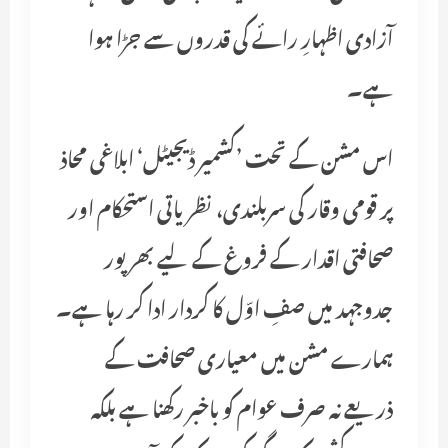
آزادی اظہارِ رائے کی قدروں سے جڑا ہوا
ہے۔
اس مشن کے تحت ’کشمیر ڈیجیٹل‘ ابلاغی محاذ
پر قومی وقار کی سربلندی، نظریاتی استحکام اور
صحافتی اقدار کے فروغ کے لیے بھرپور
جدوجہد میں صفِ اوّل کا کردار ادا کر رہا ہے۔
ہمارے مشن میں معیاری صحافت کے
ذریعے نہ صرف عوام کو باخبر رکھنا ہے بلکہ