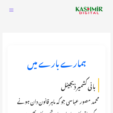
Ski
t
conten
ہمارے بارے میں
بانی کشمیر ڈیجیٹل
محمد مصور عباسی جو کہ ماہر قانون دان ہونے