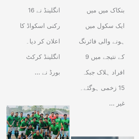
بنکاک میں میں
انگلینڈ نے 16
ایک سکول میں
رکنی اسکواڈ کا
ہونے والی فائرنگ
اعلان کر دیا۔
کے نتیجے میں 9
انگلینڈ کرکٹ
افراد ہلاک جبکہ
بورڈ نے …
15 زخمی ہوگئے۔
غیر …