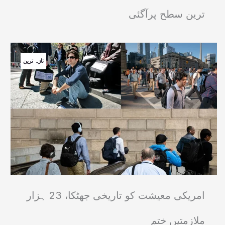
ترین سطح پرآگئی
تازہ ترین
امریکی معیشت کو تاریخی جھٹکا، 23 ہزار
ملازمتیں ختم