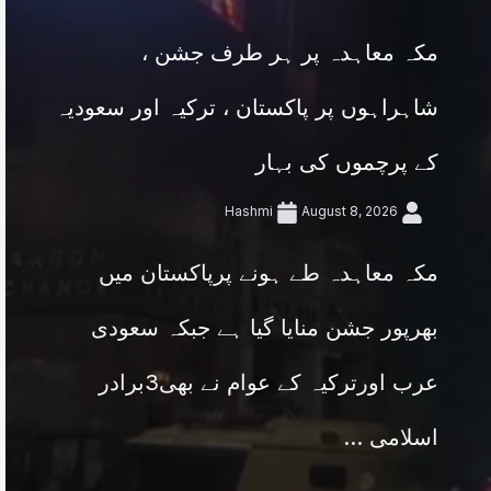
مکہ معاہدہ پر ہر طرف جشن ،
شاہراہوں پر پاکستان ، ترکیہ اور سعودیہ
کے پرچموں کی بہار
Hashmi
August 8, 2026
مکہ معاہدہ طے ہونے پرپاکستان میں
بھرپور جشن منایا گیا ہے جبکہ سعودی
عرب اورترکیہ کے عوام نے بھی3برادر
اسلامی ...