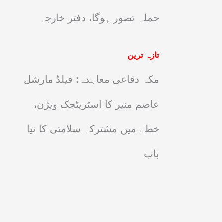
حملہ تصور ہوگا، دفتر خارجہ
تازہ ترین
مکہ دفاعی معاہدہ: فیلڈ مارشل
عاصم منیر کا اسٹریٹجک ویژن،
خطے میں مشترکہ سلامتی کا نیا
باب