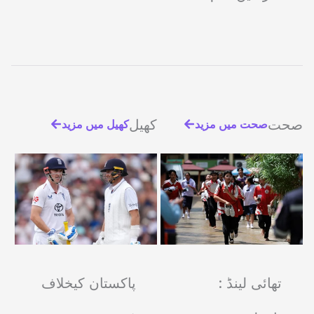
صحت
کھیل
صحت میں مزید
کھیل میں مزید
تھائی لینڈ :
پاکستان کیخلاف