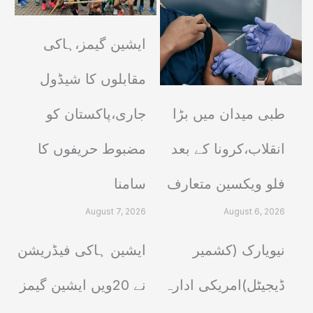
ایشین گیمز،ہاکی
مقابلوں کا شیڈول
طبی میدان میں بڑا
جاری،پاکستان کو
انقلاب،کرونا کے بعد
مضبوط حریفوں کا
فلو ویکسین متعارف
سامنا
August 7, 2026
August 6, 2026
نیویارک (کشمیر
ایشین ہاکی فیڈریشن
ڈیجیٹل)امریکی ادارہ
نے 20ویں ایشین گیمز