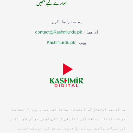
ہمارے لیے لکھیں
ہم سے رابطہ کریں
ای میل:
contact@Kashmiurdu.pk
ویب:
Kashmiurdu.pk
ہم کشمیر ڈیجیٹل کی ڈیجیٹل میڈیا ٹیم ہیں۔ ہمارا مشن ہے
جرات مندانہ صحافت اور تخلیقی کہانی گوئی جو آپ کو باخبر
اور متاثر رکھے۔ ہم آپ تک درست، مؤثر اور بروقت خبریں