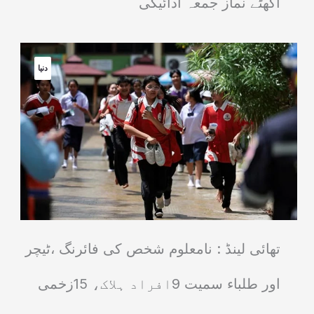
اکھٹے نماز جمعہ ادائیگی
دنیا
تھائی لینڈ : نامعلوم شخص کی فائرنگ ،ٹیچر
اور طلباء سمیت 9افراد ہلاک، 15زخمی