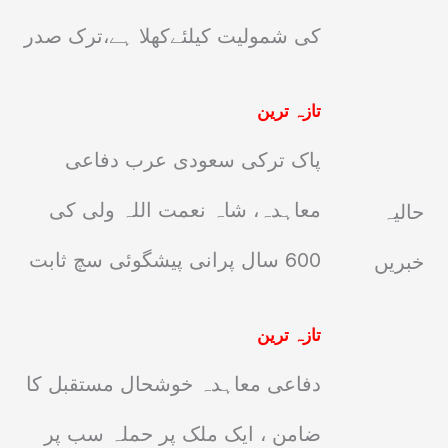
کی شمولیت کیلئےکھلا ہے،ترک صدر
تازہ ترین
پاک ترکی سعودی عرب دفاعی
معاہدہ، شاہ نعمت اللہ ولی کی
حالیہ
600 سال پرانی پیشگوئی سچ ثابت
خبریں
تازہ ترین
دفاعی معاہدہ خوشحال مستقبل کا
ضامن ، ایک ملک پر حملہ سب پر