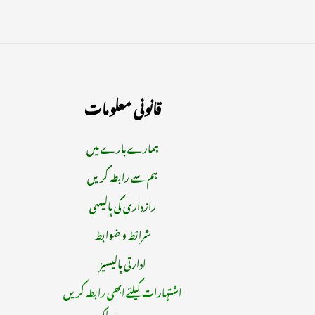
قانونی معلومات
ہمارے بارے میں
ہم سے رابطہ کریں
رازداری کی پالیسی
شرائط و ضوابط
ادارتی پالیسیز
اشتہارات کیلئے ابھی رابطہ کریں