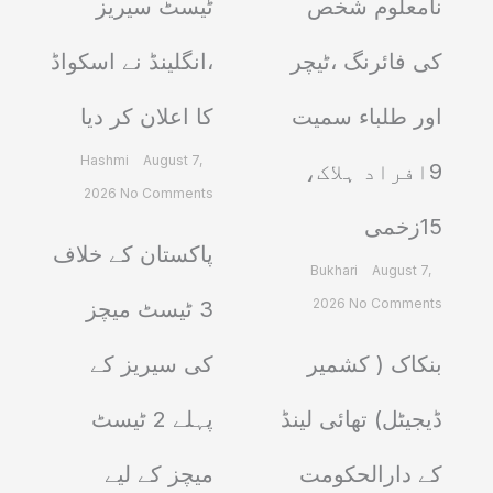
نامعلوم شخص
ٹیسٹ سیریز
کی فائرنگ ،ٹیچر
،انگلینڈ نے اسکواڈ
اور طلباء سمیت
کا اعلان کر دیا
Hashmi
August 7,
9افراد ہلاک،
2026
No Comments
15زخمی
پاکستان کے خلاف
Bukhari
August 7,
2026
No Comments
3 ٹیسٹ میچز
بنکاک ( کشمیر
کی سیریز کے
ڈیجیٹل) تھائی لینڈ
پہلے 2 ٹیسٹ
کے دارالحکومت
میچز کے لیے