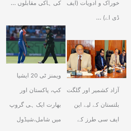
خوراک و ادویات (ایف
کی ہاکی مقابلوں ...
ڈی اے) ...
ویمنز ٹی 20 ایشیا
آزاد کشمیر اور گلگت
کپ، پاکستان اور
بلتستان کے لیے این
بھارت ایک ہی گروپ
ایف سی طرز کے
میں شامل،شیڈول