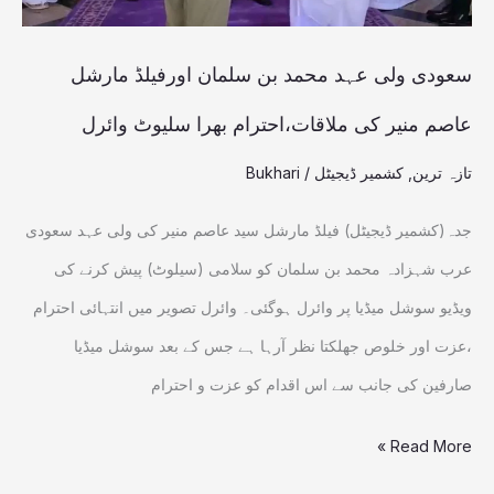
مارشل
عاصم
سعودی ولی عہد محمد بن سلمان اورفیلڈ مارشل
منیر
عاصم منیر کی ملاقات،احترام بھرا سلیوٹ وائرل
کی
تازہ ترین
,
کشمیر ڈیجیٹل
/
Bukhari
ملاقات،احترام
بھرا
جدہ(کشمیر ڈیجیٹل) فیلڈ مارشل سید عاصم منیر کی ولی عہد سعودی
سلیوٹ
عرب شہزادہ محمد بن سلمان کو سلامی (سیلوٹ) پیش کرنے کی
وائرل
ویڈیو سوشل میڈیا پر وائرل ہوگئی۔ وائرل تصویر میں انتہائی احترام
،عزت اور خلوص جھلکتا نظر آرہا ہے جس کے بعد سوشل میڈیا
صارفین کی جانب سے اس اقدام کو عزت و احترام
Read More »