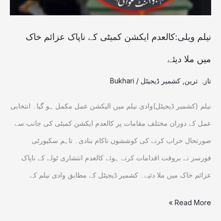
خاک
میں
نیلم ویلی:کالعدم ایکشن کمیٹی کے ناپاک عزائم خاک
ملا
میں ملا دیئے
دیئے
تازہ ترین
,
کشمیر ڈیجیٹل
/
Bukhari
نیلم (کشمیر ڈیجیٹل)وادی نیلم میں الیکشن عمل مکمل ہو گیا۔ انتخابی
عمل کے دوران مختلف مقامات پر کالعدم ایکشن کمیٹی کی جانب سے
صورتحال خراب کرنے کی کوششوں ناکام بنادی۔ تاہم سکیورٹی
فورسز نے بروقت اقدامات کرتے ہوئے کالعدم انتشاری ٹولے کے ناپاک
عزائم خاک میں ملا دئیے۔ کشمیر ڈیجیٹل کے مطابق وادی نیلم کے
Read More »