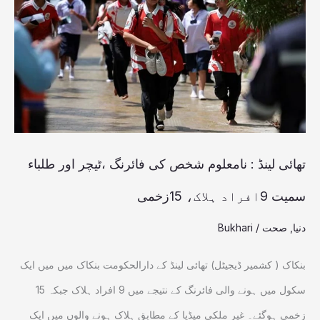
:
نامعلوم
شخص
کی
فائرنگ
،ٹیچر
اور
تھائی لینڈ : نامعلوم شخص کی فائرنگ ،ٹیچر اور طلباء
طلباء
سمیت 9افراد ہلاک، 15زخمی
سمیت
دنیا
,
صحت
/
Bukhari
9افراد
ہلاک،
بنکاک ( کشمیر ڈیجیٹل) تھائی لینڈ کے دارالحکومت بنکاک میں میں ایک
15زخمی
سکول میں ہونے والی فائرنگ کے نتیجے میں 9 افراد ہلاک جبکہ 15
زخمی ہوگئے۔ غیر ملکی میڈیا کے مطابق ہلاک ہونے والوں میں ایک