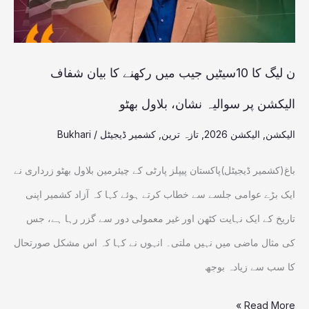
بیان
شفاف
الیکشن
ن لیگ کا 10سیٹیں جیب میں رکھنے کا بیان شفاف
پر
الیکشن پر سوالیہ نشان، بلاول بھٹو
سوالیہ
الیکشن
,
الیکشن 2026
,
تازہ ترین
,
کشمیر ڈیجیٹل
/
Bukhari
نشان،
بلاول
باغ(کشمیر ڈیجیٹل)پاکستان پیپلز پارٹی کے چیئرمین بلاول بھٹو زرداری نے
بھٹو
ایک بڑے عوامی جلسے سے خطاب کرتے ہوئے کہا کہ آزاد کشمیر اپنی
تاریخ کے ایک نہایت کٹھن اور غیر معمولی دور سے گزر رہا ہے، جس
کی مثال ماضی میں نہیں ملتی۔ انہوں نے کہا کہ اس مشکل صورتحال
کا سب سے زیادہ بوجھ
Read More »