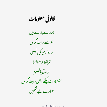
قانونی معلومات
ہمارے بارے میں
ہم سے رابطہ کریں
رازداری کی پالیسی
شرائط و ضوابط
ادارتی پالیسیز
اشتہارات کیلئے ابھی رابطہ کریں
ہمارے لیے لکھیں
ہم سے رابطہ کریں