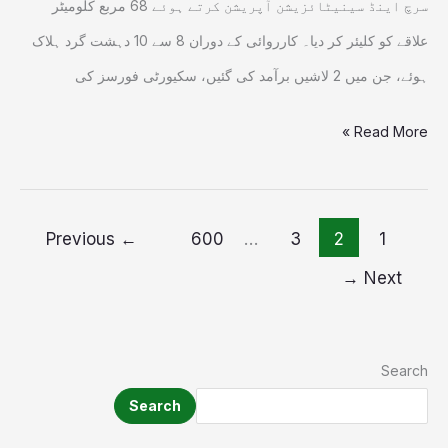
سرچ اینڈ سینیٹائزیشن آپریشن کرتے ہوئے 68 مربع کلومیٹر
علاقے کو کلیئر کر دیا۔ کارروائی کے دوران 8 سے 10 دہشت گرد ہلاک
ہوئے، جن میں 2 لاشیں برآمد کی گئیں، سکیورٹی فورسز کی
Read More »
Previous
←
600
…
3
2
1
→
Next
Search
Search