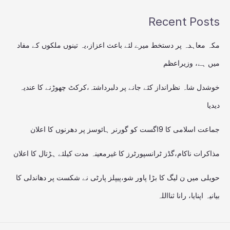
Recent Posts
مکہ معاہدہ پر دستخط میرے لئے باعث اعزاز،یہ تینوں ملکوں کے مفاد
میں ہے، وزیراعظم
خوشدل شاہ نظرانداز کئے جانے پر دلبرداشتہ،کرکٹ چھوڑنے کا عندیہ
دیدیا
جماعت اسلامی کا 9اگست کو گورنر ہائوسز پر دھرنوں کا اعلان
مذاکرات ناکام،گڈز ٹرانسپورٹرز کا غیرمعینہ مدت کیلئے ہڑتال کا اعلان
حویلی میں ن لیگ کا بڑا پاور شو،پیپلز پارٹی نے شکست پر دھاندلی کا
بیانیہ اپنایا، رانا ثنااللہ