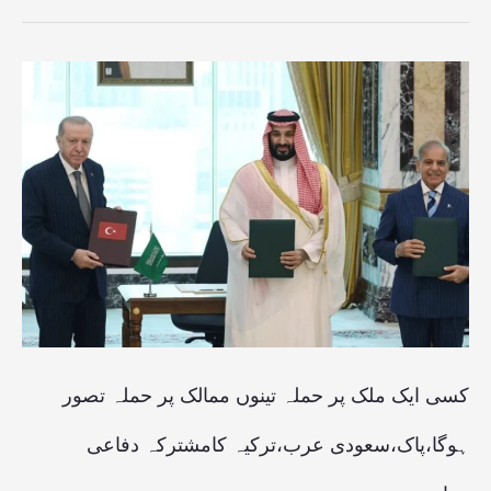
کسی
ایک
ملک
پر
حملہ
تینوں
ممالک
پر
حملہ
کسی ایک ملک پر حملہ تینوں ممالک پر حملہ تصور
تصور
ہوگا،پاک،سعودی عرب،ترکیہ کامشترکہ دفاعی
ہوگا،پاک،سعودی