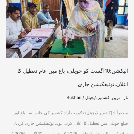
حویلی،
باغ
میں عام
تعطیل
کا
اعلان،نوٹیفکیشن
جاری
الیکشن:10اگست کو حویلی، باغ میں عام تعطیل کا
اعلان،نوٹیفکیشن جاری
تازہ ترین
,
کشمیر ڈیجیٹل
/
Bukhari
مظفرآباد(کشمیر ڈیجیٹل)حکومت آزاد کشمیر کی جانب سے باغ اور
ضلع حویلی میں تعطیل کا اعلان کرتے ہوئے نوٹیفکیشن جاری کردیا۔
ذرائع کے مطابق عام انتخابات 2026 کے حوالے سے 10 اگست 2026 کو