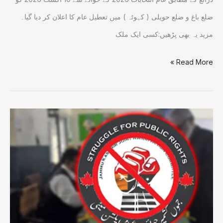
ضلع باغ و ضلع حویلی ( کہوٹہ ) میں تعطیل عام کا اعلان کر دیا گیا۔
مزید یہ بھی پڑھیں:کسی ایک ملک
Read More »
نیلم
ویلی:کالعدم
ایکشن
کمیٹی
کے
ناپاک
عزائم