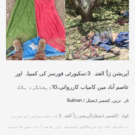
الفتنہ
3:سکیورٹی
فورسز
کی
کمبیلہ
اور
عاصم
آپریشن رَدُّ الفتنہ 3:سکیورٹی فورسز کی کمبیلہ اور
آباد
عاصم آباد میں کامیاب کارروائی،10دہشتگرد ہلاک
میں
تازہ ترین
,
کشمیر ڈیجیٹل
/
Bukhari
کامیاب
کارروائی،10دہشتگرد
کوئٹہ (کشمیر ڈیجیٹل)آپریشن رَدُّ الفتنہ 3 کے تحت سیکیورٹی فورسز
ہلاک
نے کوئٹہ کے نواحی علاقوں کمبیلہ اور عاصم آباد میں کامیاب