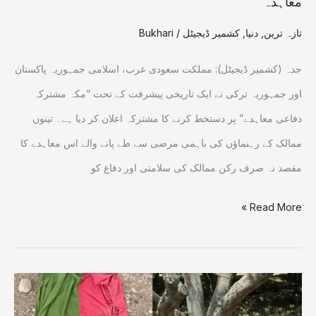
معاہدہ
عرب،ترکیہ
کامشترکہ
تازہ ترین
,
دنیا
,
کشمیر ڈیجیٹل
/
Bukhari
دفاعی
جدہ (کشمیر ڈیجیٹل): مملکت سعودی عرب، اسلامی جمہوریہ پاکستان
معاہدہ
اور جمہوریہ ترکی نے ایک تاریخی پیشرفت کے تحت “مکہ مشترکہ
دفاعی معاہدے” پر دستخط کرنے کا مشترکہ اعلان کر دیا ہے۔ تینوں
ممالک کے رہنماؤں کی باہمی مرضی سے طے پانے والے اس معاہدے کا
مقصد نہ صرف رکن ممالک کی سلامتی اور دفاع کو
Read More »
آپریشن
رَدُّ