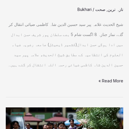
انتقال
تازہ ترین
,
صحت
/
Bukhari
کر
گئے
شیخ الحدیث علامہ پیر سید حسین الدین شاہ کاظمی ضیائی انتقال کر
گئے، نماز جنازہ 8 اگست شام 5 بجے سلطان پور شریف حسن ابدال
میں ادا ہوگی حسن ابدال(کشمیر ڈیجیٹل) جامعہ رضویہ ضیاء
العلوم کی انتظامیہ کے مطابق شیخ الحدیث، علامہ پیر سید
حسین الدین شاہ کاظمی ضیائی رحمہ اللہ انتقال کر گئے ہیں۔
Read More »
تھائی
لینڈ