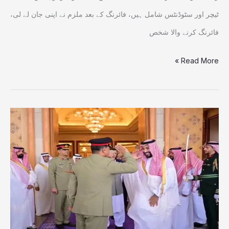
ٹیچر اور سٹوڈنٹس شامل ہیں، فائرنگ کے بعد ملزم نے اپنی جان لے لی،
فائرنگ کرنے والا شخص
Read More »
سعودی
ولی
عہد
محمد
بن
سلمان
اورفیلڈ