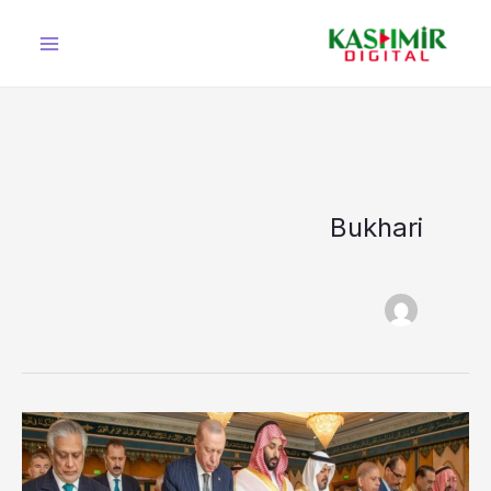
Ski
t
conten
Bukhari
وزیراعظم
شہباز