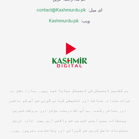
ای میل:
contact@Kashmiurdu.pk
ویب:
Kashmiurdu.pk
ہم کشمیر ڈیجیٹل کی ڈیجیٹل میڈیا ٹیم ہیں۔ ہمارا مشن ہے
جرات مندانہ صحافت اور تخلیقی کہانی گوئی جو آپ کو باخبر
اور متاثر رکھے۔ ہم آپ تک درست، مؤثر اور بروقت خبریں
پہنچاتے ہیں, ایسی خبریں جو واقعی اہم ہیں۔ تازہ ترین
معلومات حاصل کریں جو گہرائی اور وضاحت سے بھرپور ہوں۔