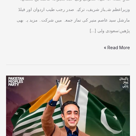
جمعہ
وزیراعظم شہباز شریف، ترکیہ صدر رجب طیب اردوان اور فیلڈ
ادائیگی
مارشل سید عاصم منیر کی نماز جمعہ میں شرکت۔ مزید یہ بھی
پڑھیں:سعودی ولی […]
Read More »
ن
لیگ
کا
10سیٹیں جیب
میں رکھنے
کا