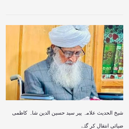
شیخ
الحدیث
علامہ
پیر
سید
حسین
الدین
شاہ
کاظمی
شیخ الحدیث علامہ پیر سید حسین الدین شاہ کاظمی
ضیائی
ضیائی انتقال کر گئے