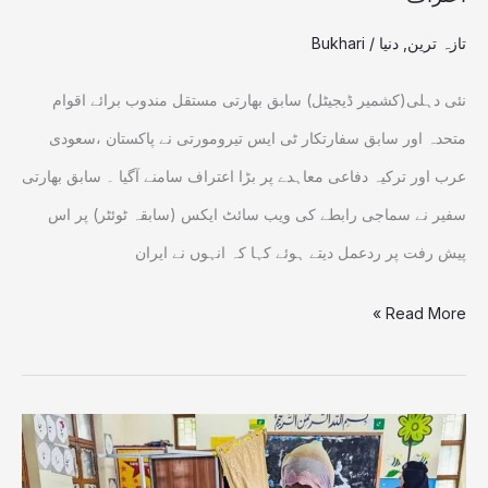
خبر
نہیں،
تازہ ترین
,
دنیا
/
Bukhari
سابق
نئی دہلی(کشمیر ڈیجیٹل) سابق بھارتی مستقل مندوب برائے اقوام
بھارتی
متحدہ اور سابق سفارتکار ٹی ایس تیرومورتی نے پاکستان ،سعودی
سفیر
عرب اور ترکیہ دفاعی معاہدے پر بڑا اعتراف سامنے آگیا ۔ سابق بھارتی
کا
سفیر نے سماجی رابطے کی ویب سائٹ ایکس (سابقہ ٹوئٹر) پر اس
اعتراف
پیش رفت پر ردعمل دیتے ہوئے کہا کہ انہوں نے ایران
Read More »
الیکشن:10اگست
کو