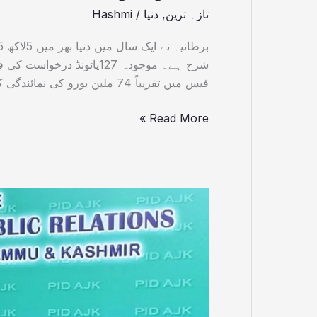
تازہ ترین
,
دنیا
/
Hashmi
شرح ہے۔ موجودہ 127پائونڈ
فیس میں تقریباً 74 ملین یورو کی نمائندگی کرتی ہے۔ یہ بھی پڑھیں:آزادکشمیر کی […]
Read More »
آزادکشمیر
کی
موجودہ
صورتحال
پربی
بی
سی