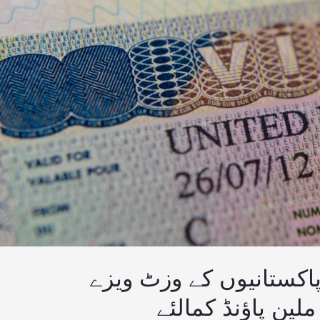
میں 72ہزار پاکستانیوں کے وزٹ ویزے