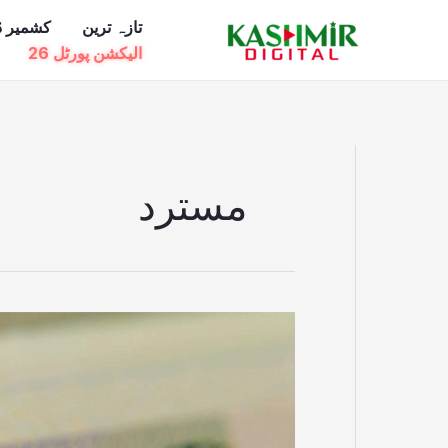
Ski
تازہ ترین
کشمیر ڈ
t
الیکشن پورٹل 26
conten
مسترد
ایک
سال
میں
72ہزار
پاکستانیوں