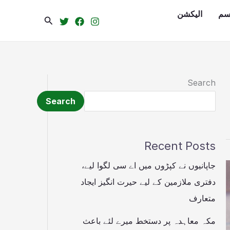
سم
الیکشن
Search
Search
Search
Recent Posts
جاپانیوں نے کپڑوں میں اے سی لگوا لیے،
دفتری ملازمین کے لیے حیرت انگیز ایجاد
متعارف
مکہ معاہدہ پر دستخط میرے لئے باعث