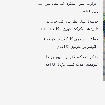
اعزاز،یہ تینوں ملکوں کے مفاد میں ہے،
وزیراعظم
خوشدل شاہ نظرانداز کئے جانے پر
دلبرداشتہ،کرکٹ چھوڑنے کا عندیہ دیدیا
جماعت اسلامی کا 9اگست کو گورنر
ہائوسز پر دھرنوں کا اعلان
مذاکرات ناکام،گڈز ٹرانسپورٹرز کا
غیرمعینہ مدت کیلئے ہڑتال کا اعلان