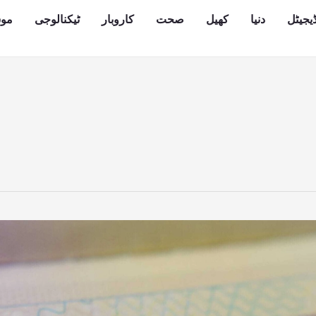
یجیٹل
دنیا
کھیل
صحت
کاروبار
ٹیکنالوجی
مو