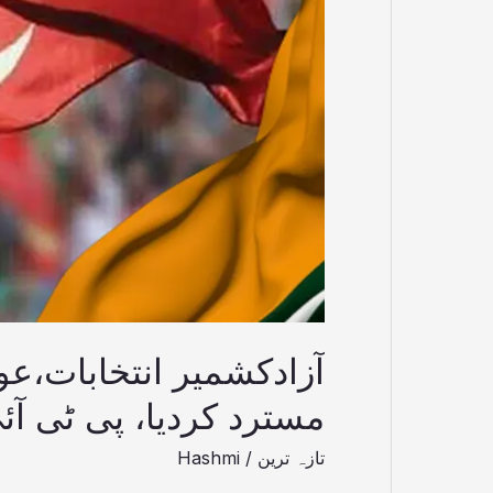
کو
مسترد
کردیا،
پی
ٹی
آئی
آزادکشمیر انتخابات،عو
مسترد کردیا، پی ٹی آئ
تازہ ترین
/
Hashmi