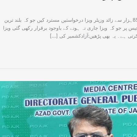
برطانیہ نے ایک سال میں دنیا بھر میں 5لاکھ 85ہزار سے زائد وزیٹر ویزا درخواستیں مسترد کیں جو کہ بلند ترین
 درخواست کی فیس پر جو کہ ویزا جاری نہ ہونے کے باوجود برقرار رکھی گئی ویزا