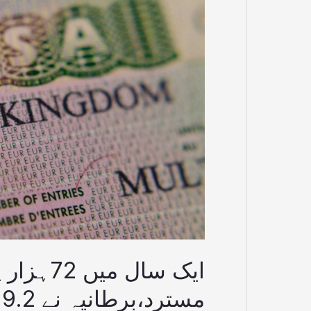
کے
وزٹ
ویزے
مسترد،برطانیہ
نے
9.2
ملین
پاؤنڈ
کمالئے
ایک سال 
مسترد،برطانیہ نے 9.2 ملین پاؤنڈ کمالئے