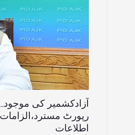
کی
رپورٹ
مسترد،الزامات
حقائق
کے
منافی،سیکرٹری
اطلاعات
آزادکشمیر کی موجود
رپورٹ مسترد،الزامات
اطلاعات