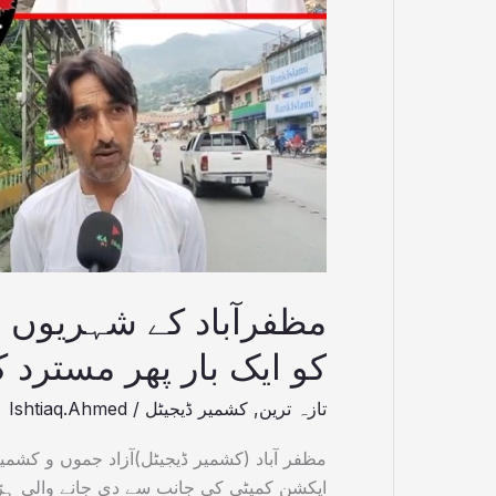
کو
ایک
بار
پھر
مسترد
کر
دیا
مظفرآباد کے شہریوں 
کو ایک بار پھر مسترد ک
تازہ ترین
,
کشمیر ڈیجیٹل
/
Ishtiaq.Ahmed
مظفر آباد (کشمیر ڈیجیٹل)آزاد جموں و کشمی
ایکشن کمیٹی کی جانب سے دی جانے والی ہڑتا