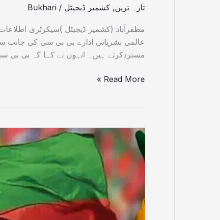
تازہ ترین
,
کشمیر ڈیجیٹل
/
Bukhari
مظفرآباد (کشمیر ڈیجیٹل )سیکرٹری اطلاعات
عالمی نشریاتی ادارے بی بی سی کی جانب سے
مستردکرتے ہیں۔ انہوں نے کہا کہ بی بی سی
Read More »
آزادکشمیر
انتخابات،عوام
نے
ن
لیگ
اور
پیپلزپارٹی