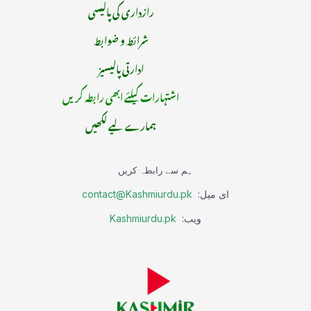
رازداری کی پالیسی
شرائط و ضوابط
ادارتی پالیسیز
اشتہارات کیلئے ابھی رابطہ کریں
ہمارے لیے لکھیں
ہم سے رابطہ کریں
ای میل:
contact@Kashmiurdu.pk
ویب:
Kashmiurdu.pk