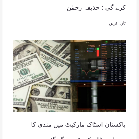
کرے گی : حذیفہ رحمٰن
تازہ ترین
پاکستان اسٹاک مارکیٹ میں مندی کا