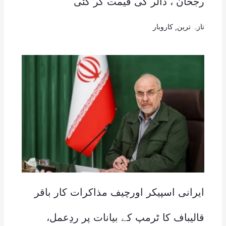
رجحان ، ڈالر کی قیمت گر گئی
تازہ ترین
,
کاروبار
ایرانی اسپیکر اورچیف مذاکرات کار باقر
قالیباف کا ٹرمپ کے بیانات پر ردِعمل،