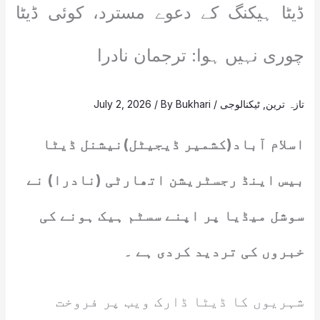
ڈیٹا ہیکنگ کے دعوے مسترد، کوئی ڈیٹا
چوری نہیں ہوا: ترجمان نادرا
تازہ ترین
,
ٹیکنالوجی
/
Bukhari
/ By
July 2, 2026
اسلام آباد(کشمیر ڈیجیٹل)نیشنل ڈیٹا
بیس اینڈ رجسٹریشن اتھارٹی (نادرا) نے
سوشل میڈیا پر اپنے سسٹم ہیک ہونے کی
خبروں کی تردید کردی ہے ۔
شہریوں کا ڈیٹا ڈارک ویب پر فروخت