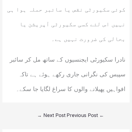
کوئی سکیورٹی نقص یا سائبر حملہ ہوا ہی
نہیں اس لئے کسی سکیورٹی آپریشن یا
بحالی کی ضرورت نہیں ہے۔
نادرا سکیورٹی ایجنسیوں کے ساتھ مل کر سائبر
سپیس کی نگرانی جاری رکھے ہوئے ہے تاکہ
افواہیں پھیلانے والوں کا سراغ لگایا جا سکے۔
→
Next Post
Previous Post
←