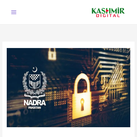
Ski
t
conten