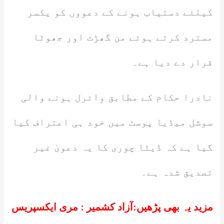
کیلئے دستیاب ہونے کے دعووں کو یکسر
مسترد کرتے ہوئے من گھڑت اور جھوٹا
قرار دے دیا ہے۔
نادرا حکام کے مطابق وائرل ہونے والی
سوشل میڈیا پوسٹ میں خود ہی اعتراف کیا
گیا ہے کہ ڈیٹا چوری کا یہ دعویٰ غیر
تصدیق شدہ ہے۔
مزید یہ بھی پڑھیں:
آزاد کشمیر : مری ایکسپریس