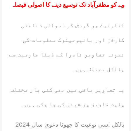
وے کو مظفرآباد تک توسیع دینے کا اصولی فیصلہ
انٹرنیٹ پر گردش کرنے والی شناختی
کارڈز اور بائیومیٹرک معلومات کی
نمونہ تصاویر نادرا کے ڈیٹا فارمیٹ سے
بالکل مختلف ہیں۔
یہ تصاویر ماضی میں بھی کئی بار مختلف
پلیٹ فارمز پر شیئر کی جا چکی ہیں۔
بالکل اسی نوعیت کا جھوٹا دعویٰ سال 2024