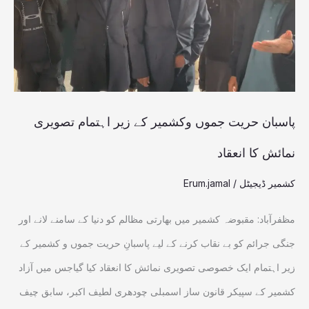
کے
زیر
اہتمام
تصویری
نمائش
پاسبان حریت جموں وکشمیر کے زیر اہتمام تصویری
کا
نمائش کا انعقاد
انعقاد
کشمیر ڈیجیٹل
/
Erum.jamal
مظفرآباد: مقبوضہ کشمیر میں بھارتی مظالم کو دنیا کے سامنے لانے اور
جنگی جرائم کو بے نقاب کرنے کے لیے پاسبانِ حریت جموں و کشمیر کے
زیر اہتمام ایک خصوصی تصویری نمائش کا انعقاد کیا گیاجس میں آزاد
کشمیر کے سپیکر قانون ساز اسمبلی چودھری لطیف اکبر، سابق چیف