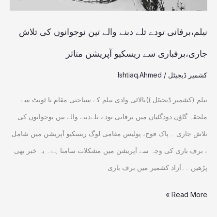
کی
تلاش
نیلم،برفانی تودے تلے دبنے والے تین نوجوانوں کی تلاش
جاری،برفباری
جاری،برفباری سے ریسکیو آپریشن متاثر
سے
کشمیر ڈیجیٹل
/
Ishtiaq.Ahmed
ریسکیو
آپریشن
نیلم (کشمیر ڈیجیٹل ))بالائی وادی نیلم کے سیاحتی مقام تا ئوبٹ سے
متاثر
ملحقہ گاؤں دودگئیاں میں برفانی تودے تلےدبنے والے تین نوجوانوں کی
تلاش جاری ۔ پاک فوج، پولیس مقامی لوگ ریسکیو آپریشن میں شامل
، برف باری کی وجہ سے آپریشن میں مشکلات سامنا ہے۔ یہ خبر بھی
پڑھیں ۔۔آزاد کشمیر میں برف باری
Read More »