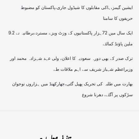
ایشین گیمز،ہاکی مقابلوں کا شیڈول جاری،پاکستان کو مضبوط
حریفوں کا سامنا
ایک سال میں 72ہزار پاکستانیوں کے وزٹ ویزے مسترد،برطانیہ نے 9.2
ملین پاؤنڈ کمالئے
ترک صدر کے بھی دورہ سعودیہ کا اعلان، ولی عہد شہزادہ محمد اور
وزیراعظم شہباز شریف سے اہم ملاقات طے
بھارت میں طلبہ کی تحریک پھیل گئی،جھارکھنڈ میں ہزاروں نوجوان
سڑکوں پر آگئے، دھرنا شروع
قانونی معلومات