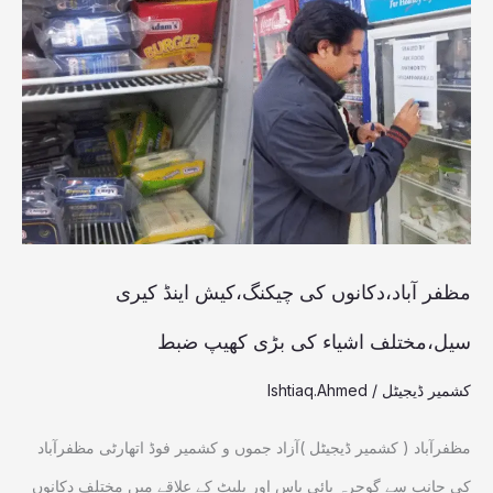
آباد،دکانوں
کی
چیکنگ،کیش
اینڈ
کیری
سیل،مختلف
اشیاء
کی
مظفر آباد،دکانوں کی چیکنگ،کیش اینڈ کیری
بڑی
سیل،مختلف اشیاء کی بڑی کھیپ ضبط
کھیپ
کشمیر ڈیجیٹل
/
Ishtiaq.Ahmed
ضبط
مظفرآباد ( کشمیر ڈیجیٹل )آزاد جموں و کشمیر فوڈ اتھارٹی مظفرآباد
کی جانب سے گوجرہ بائی پاس اور پلیٹ کے علاقے میں مختلف دکانوں