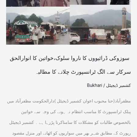
سلوک،خواتین
کا
انوارالحق
سرکار
سے
الگ
سوزوکی ڈرائیووں کا ناروا سلوک،خواتین کا انوارالحق
ٹرانسپورٹ
سرکار سے الگ ٹرانسپورٹ چلانے کا مطالبہ
چلانے
کشمیر ڈیجیٹل
/
Bukhari
کا
مطالبہ
مظفرآباد(حنا محبوب اعوان کشمیر ڈیجیٹل )دارالحکومت مظفرآباد میں
پبلک ٹرانسپورٹ کا مناسب انتظام نہ ہونے کی وجہ سے خواتین
بالخصوص طالبات کو مشکلات کا سامناکرنا پڑرہا ہے ۔ کشمیر ڈیجیٹل
رپورٹ کے مطابق شہر بھر میں سواریوں کو اٹھانے اور منزل مقصود