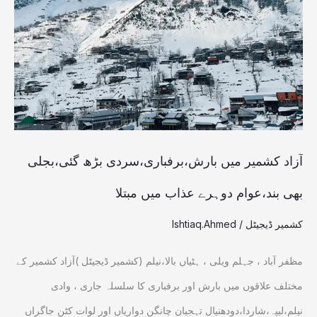
میں
بارش،برفباری،سردی
بڑھ
گئی،بجلی
بھی
بند،عوام
دوہرے
آزاد کشمیر میں بارش،برفباری،سردی بڑھ گئی،بجلی
عذاب
بھی بند،عوام دوہرے عذاب میں مبتلا
میں
کشمیر ڈیجیٹل
/
Ishtiaq.Ahmed
مبتلا
مظفر آباد ، جہلم ویلی ، ہٹیاں بالا،نیلم (کشمیر ڈیجیٹل )آزاد کشمیر کے
مختلف علاقوں میں بارش اور برفباری کا سلسلہ جاری ، وادی
نیلم،لیپہ،شاردا،دودھنیال تہجیان چانگن دواریاں اور لوات کٹن جاگراں