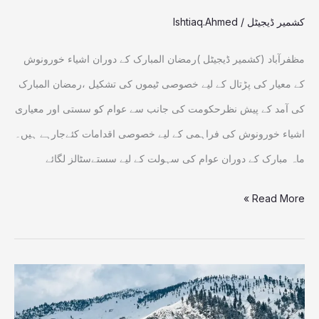
،خصوصی
کشمیر ڈیجیٹل
/
Ishtiaq.Ahmed
چیکنگ
ٹیمیں
مظفرآباد (کشمیر ڈیجیٹل )رمضان المبارک کے دوران اشیاء خورونوش
تشکیل
کے معیار کی پڑتال کے لیے خصوصی ٹیموں کی تشکیل ،رمضان المبارک
کی آمد کے پیش نظرحکومت کی جانب سے عوام کو سستی اور معیاری
اشیاء خورونوش کی فراہمی کے لیے خصوصی اقدامات کئےجارہے ہیں۔
ماہ مبارک کے دوران عوام کی سہولت کے لیے سستےسٹالز لگائے
Read More »
آزاد
کشمیر