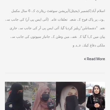
کانغمہ
’دشمناسُن‘ریلیز
اسلام آباد(کشمیر ڈیجیٹل)آپریشن سوئفٹ ریٹارٹ کے 6 سال مکمل
ہونے پر پاک فوج کے شعبہ تعلقات عامہ (آئی ایس پی آر) کی جانب سے
نغمہ ”دشمناسُن“ریلیز کردیا گیا. آئی ایس پی آر کی جانب سے جاری
بیان میں کہا گیا کہ نغمے میں وطن کے جانباز سپوتوں کی جانب سے
ملکی دفاع کیلئے عہد و
Read More »
سوزوکی
ڈرائیووں کا
ناروا