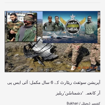
آپریشن
سوئفٹ
ریٹارٹ
کے
6
سال
مکمل:
آئی
ایس
آپریشن سوئفٹ ریٹارٹ کے 6 سال مکمل: آئی ایس پی
پی
آر کانغمہ ’دشمناسُن‘ریلیز
آر
کشمیر ڈیجیٹل
/
Bukhari