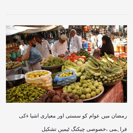
رمضان
میں
عوام
کو
سستی
اور
معیاری
اشیا
ءکی
رمضان میں عوام کو سستی اور معیاری اشیا ءکی
فراہمی
فراہمی ،خصوصی چیکنگ ٹیمیں تشکیل