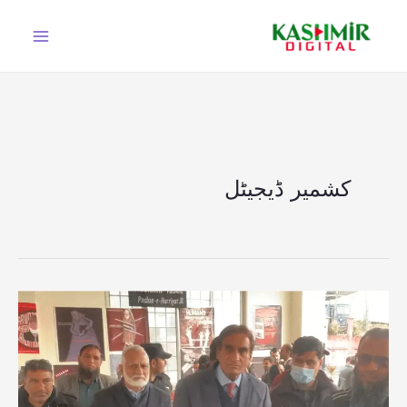
Ski
t
conten
کشمیر ڈیجیٹل
پاسبان
حریت
جموں
وکشمیر