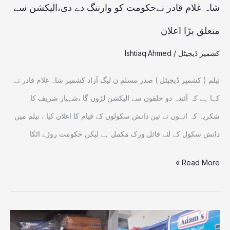
سے
شاہ غلام قادر نےحکومت کو وارننگ دے دی،الیکشن سے
متعلق
متعلق بڑا اعلان
بڑا
کشمیر ڈیجیٹل
/
Ishtiaq.Ahmed
اعلان
نیلم ( کشمیر ڈیجیٹل ) صدر مسلم ن لیگ آزاد کشمیر شاہ غلام قادر نے
کہا ہے کہ آئندہ دو حلقوں سے الیکشن لڑوں گا ،شہباز شریف کا
شکریہ کہ انہوں نے تین دانش سکولوں کے قیام کا اعلان کیا ، نیلم میں
دانش سکول کے لئے فائل ورک مکمل ہے لیکن حکومت روڑے اٹکا
Read More »
مظفر