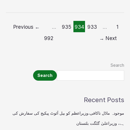
Previous
←
…
935
934
933
…
1
992
→
Next
Search
Search
Recent Posts
موجودہ ماڈل ناکافی،وزیراعظم کو بیل آئوٹ پیکیج کی سفارش کی
ہے، وزیراعلیٰ گلگت بلتستان