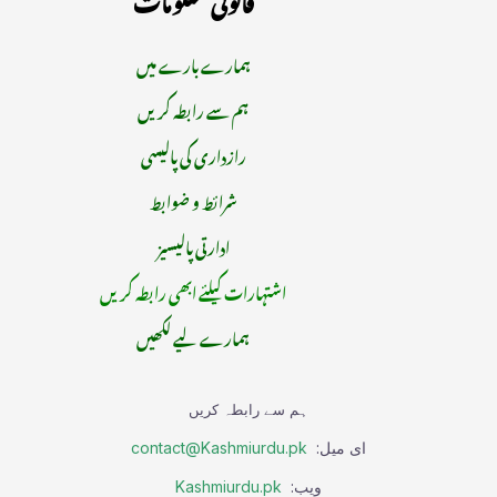
ہمارے بارے میں
ہم سے رابطہ کریں
رازداری کی پالیسی
شرائط و ضوابط
ادارتی پالیسیز
اشتہارات کیلئے ابھی رابطہ کریں
ہمارے لیے لکھیں
ہم سے رابطہ کریں
ای میل:
contact@Kashmiurdu.pk
ویب:
Kashmiurdu.pk