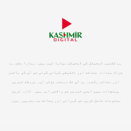
ہم کشمیر ڈیجیٹل کی ڈیجیٹل میڈیا ٹیم ہیں۔ ہمارا مشن ہے
جرات مندانہ صحافت اور تخلیقی کہانی گوئی جو آپ کو باخبر
اور متاثر رکھے۔ ہم آپ تک درست، مؤثر اور بروقت خبریں
پہنچاتے ہیں, ایسی خبریں جو واقعی اہم ہیں۔ تازہ ترین
معلومات حاصل کریں جو گہرائی اور وضاحت سے بھرپور ہوں۔