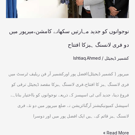
میں
دو
فری
نوجوانوں کو جدید مہارتیں سکھانے کامشن،میرپور میں
لانسنگ
دو فری لانسنگ ہبزکا افتتاح
ہبزکا
کشمیر ڈیجیٹل
/
Ishtiaq.Ahmed
افتتاح
میرپور ( کشمیر ڈیجیٹل)افضل پور اورکشمیر آر فن ریلیف ٹرسٹ میں
فری لانسنگ ہبز کا افتتاح،فری لانسنگ ہبزکا مقصد ڈیجیٹل ترقی کو
فروغ دینا، جدید آئی ٹی اسپیسز کے ذریعے نوجوانوں کو بااختیار بناناہے
اسپیشل کمیونیکیشنز آرگنائزیشن نے ضلع میرپور میں دو نئے فری
لانسنگ ہبز قائم کیے ہیں ایک افضل پور میں اور دوسرا
Read More »