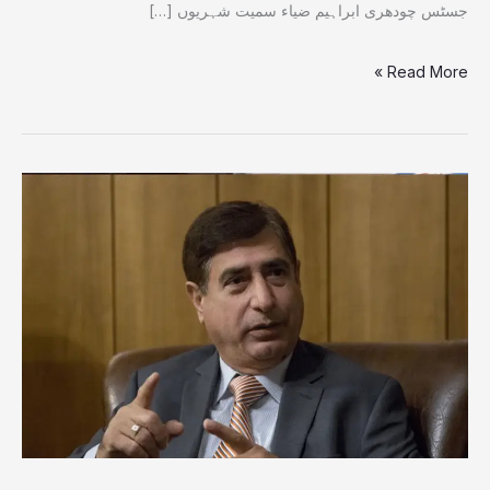
جسٹس چودھری ابراہیم ضیاء سمیت شہریوں […]
Read More »
شاہ
غلام
قادر
نےحکومت
کو
وارننگ
دے
دی،الیکشن