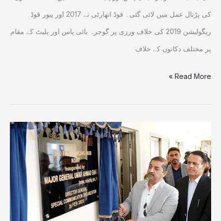
کی پڑتال عمل میں لائی گئی۔ فوڈ اتھارٹی نے 2017 اور پیور فوڈ
ریگولیشن 2019 کی خلاف ورزی پر گوجرہ بائی پاس اور پلیٹ کے مقام
پر مختلف دکانوں کے خلاف
Read More »
نوجوانوں
کو
جدید
مہارتیں
سکھانے
کامشن،میرپور