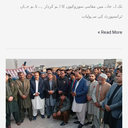
تک لے جانے میں مقامی سوزوکیوں کا اہم کردار ہے تاہم جہاں
ٹرانسپورٹ کی سہولیات
Read More »
خورشید
آباد
کے
مختلف
قبائل
کا
مشاورتی