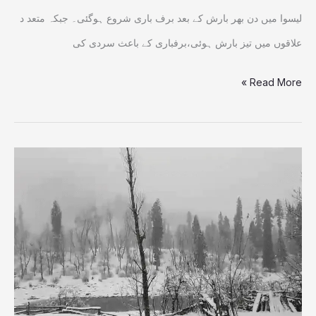
لیسوا میں دن بھر بارش کے بعد برف باری شروع ہوگئی۔ جبکہ متعد د
علاقوں میں تیز بارش ہوئی،برفباری کے باعث سردی کی
Read More »
نیلم،برفانی
تودے
تلے
دبنے
والے
تین
نوجوانوں