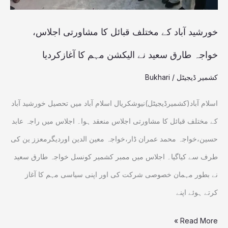
اجلاس،
خواجہ
خورشید آباد کے مختلف قبائل کا مشاورتی اجلاس،
طارق
خواجہ طارق سعید نے الیکشن مہم کا آغازکردیا
سعید
کشمیر ڈیجیٹل
/
Bukhari
نے
الیکشن
اسلام آباد(کشمیرڈیجیٹل)نیوشکریال اسلام آباد میں تحصیل خورشید آباد
مہم
کے مختلف قبائل کا مشاورتی اجلاس منعقد ہوا۔ اجلاس میں راجہ عابد
کا
حسین،خواجہ محمد عمران ڈار،خواجہ معین الدین اوردیگرمعزز ین کی
آغازکردیا
طرف سے کیاگیا۔ اجلاس میں ممبر کشمیر کونسل خواجہ طارق سعید
نے بطور مہمان خصوصی شرکت کی اور اپنی سیاسی مہم کا آغاز
کرتے ہوئے اپنے
Read More »