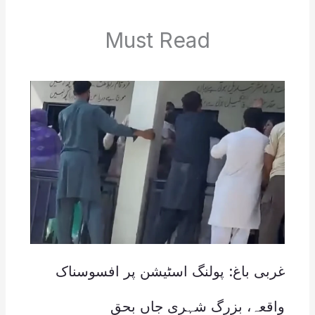
Must Read
غربی باغ: پولنگ اسٹیشن پر افسوسناک
واقعہ، بزرگ شہری جاں بحق