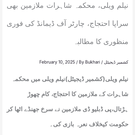
نیلم ویلی، محکمہ شاہرات ملازمین بھی
سراپا احتجاج، چارٹر آف ڈیمانڈ کی فوری
منظوری کا مطالبہ
کشمیر ڈیجیٹل
/
Bukhari
/ By
February 10, 2025
نیلم ویلی(کشمیر ڈیجیٹل)نیلم ویلی میں محکمہ
شاہرات کے ملازمین کا احتجاج، کام چھوڑ
ہڑتال،پی ڈبلیو ڈی ملازمین نے سرخ جھنڈے اٹھا کر
حکومت کیخلاف نعرہ بازی کی۔