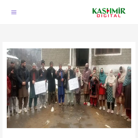
Ski
t
conten