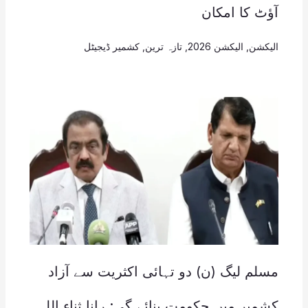
آؤٹ کا امکان
الیکشن
,
الیکشن 2026
,
تازہ ترین
,
کشمیر ڈیجیٹل
مسلم لیگ (ن) دو تہائی اکثریت سے آزاد
کشمیر میں حکومت بنائے گی: رانا ثناء اللہ