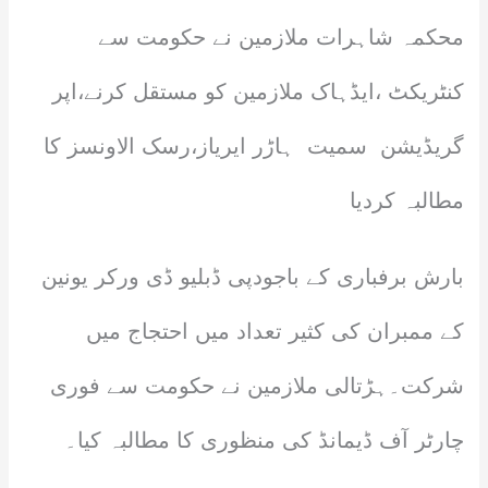
محکمہ شاہرات ملازمین نے حکومت سے
کنٹریکٹ ،ایڈہاک ملازمین کو مستقل کرنے،اپر
گریڈیشن سمیت ہاڑر ایریاز،رسک الاونسز کا
مطالبہ کردیا
بارش برفباری کے باجودپی ڈبلیو ڈی ورکر یونین
کے ممبران کی کثیر تعداد میں احتجاج میں
شرکت۔ہڑتالی ملازمین نے حکومت سے فوری
چارٹر آف ڈیمانڈ کی منظوری کا مطالبہ کیا۔