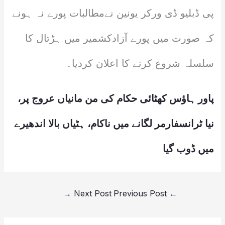
پی ڈبلیو ڈی ورکر یونین نےمطالبات پورے نہ ہونے
کہ صورت میں پورے آزادکشمیر میں ہڑتال کا
سلسلہ شروع کرنے کا اعلان کردیا۔
پاور ہاؤس کھٹائی حکام کی من مانیاں عروج پر،
نیا ٹرانسفارمر لگانے میں ناکام، ہٹیاں بالا اندھیرے
میں ڈوب گیا
→
Next Post
Previous Post
←