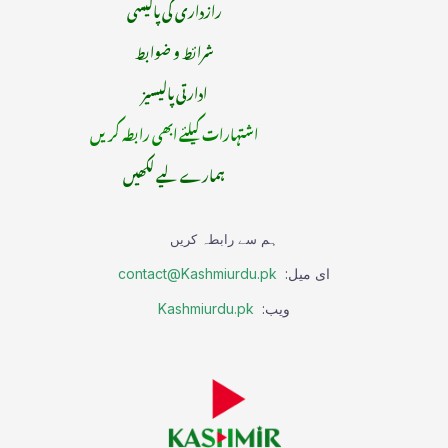
رازداری کی پالیسی
شرائط و ضوابط
ادارتی پالیسیز
اشتہارات کیلئے ابھی رابطہ کریں
ہمارے لیے لکھیں
ہم سے رابطہ کریں
ای میل:
contact@Kashmiurdu.pk
ویب:
Kashmiurdu.pk