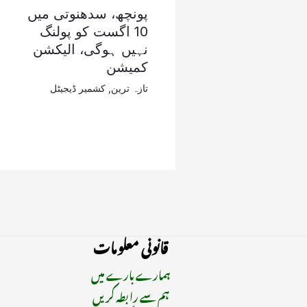
پونچھ، سدھنوتی میں
10 اگست کو پولنگ
نہیں ہوگی، الیکشن
کمیشن
تازہ ترین
,
کشمیر ڈیجیٹل
قانونی معلومات
ہمارے بارے میں
ہم سے رابطہ کریں