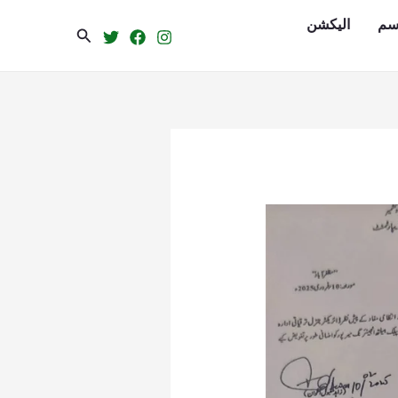
سم
الیکشن
Search