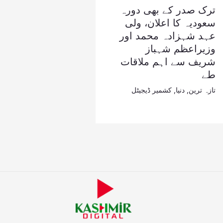
ترک صدر کے بھی دورہ
سعودیہ کا اعلان، ولی
عہد شہزادہ محمد اور
وزیراعظم شہباز
شریف سے اہم ملاقات
طے
تازہ ترین
,
دنیا
,
کشمیر ڈیجیٹل