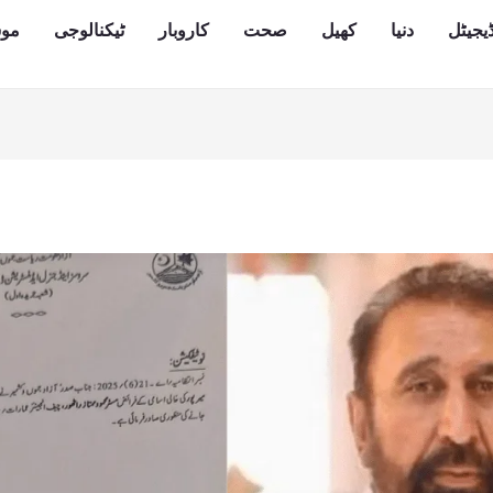
یجیٹل
دنیا
کھیل
صحت
کاروبار
ٹیکنالوجی
مو