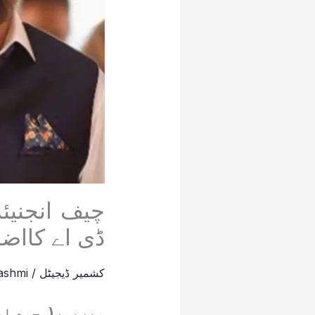
چیف انجنیئ
ڈی اے کااض
کشمیر ڈیجیٹل
/
ashmi
میرپور(محمد اع