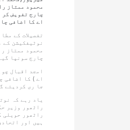
محمود ممتاز را
چارج تفویض کر 
اے کا اضافی چار
تفصیلات کے مطا
نوٹیفکیشن کے م
محمود ممتاز را
چارج سونپا گیا
امجد اقبال چوہ
اے ) کا اضافی 
جا ری کردیئے گ
یاد رہے کہ نوت
راٹھور وزیر حک
راٹھور حویلی ک
ہیں اور اتحادی
دے رہے ہیں۔