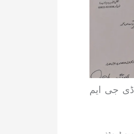
ڈی جی ایم
پور ڈویژن