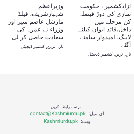
آزادکشمیر ، حکومت
وزیراعظم
سازی کی دوڑ فیصلہ
شہبازشریف، فیلڈ
کن مرحلے میں
مارشل عاصم منیر اور
داخل،قائد ایوان کیلئے
وزراء نے عمرہ کی
لابنگ، امیدوار سامنے
سعادت حاصل کر لی
آگئے
تازہ ترین
,
کشمیر ڈیجیٹل
تازہ ترین
,
کشمیر ڈیجیٹل
ہم سے رابطہ کریں
ای میل:
contact@Kashmiurdu.pk
ویب:
Kashmiurdu.pk