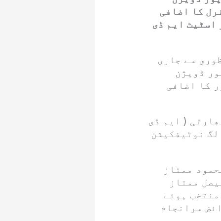
رل کا اضافی
 اسٹیٹ ایم ڈی
ظوری سے جاری
ور ڈویژن
ر کا اضافی
ارٹی ( ایم ڈی
الگ نوٹیفکیشن
حمود ممتاز
یصل ممتاز
منتخب ہوئے
ائض سرانجام