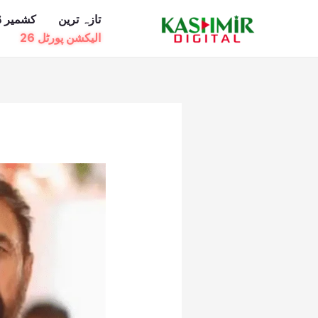
Ski
تازہ ترین
کشمیر ڈ
t
الیکشن پورٹل 26
conten