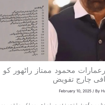
رعمارات محمود ممتاز راٹھور کو 
افی چارج تفویض
February 10, 2025
/ By
H
ظم سے )چیف انجینئر عمارات وپبلک ہیلتھ میر