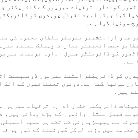
ٹھور کوادارہ ترقیات میرپور کے ڈائریکٹر جن
دیا گیا جبکہ امجد اقبال چوہدری کو ڈائریکٹر
ج سونپا گیا ہے۔
بق صدر آزادکشمیر بیرسٹر سلطان محمود کی من
طابق چیف انجینئر عمارات وپبلک ہیلتھ میرپ
ٹھور کو ڈائریکٹر جنرل ادارہ ترقیات میرپو
 ہے۔
دری کو ڈائریکٹر اسٹیٹ میرپور ڈویلپمنٹ اتھ
چارج سونپا گیا ہے۔دونوں تعیناتیوں کے الگ 
ئے ہیں۔
عینات ڈائریکٹر جنرل ادارہ ترقیات میرپورم
ومت فیصل ممتاز راٹھور کے بڑے بھائی ہیں، ف
ہوٹہ سے پیپلزپارٹی کے ٹکٹ پر ممبر اسمبلی 
 حکومت میں وزیر لوکل گورنمنٹ کے طور پر فر