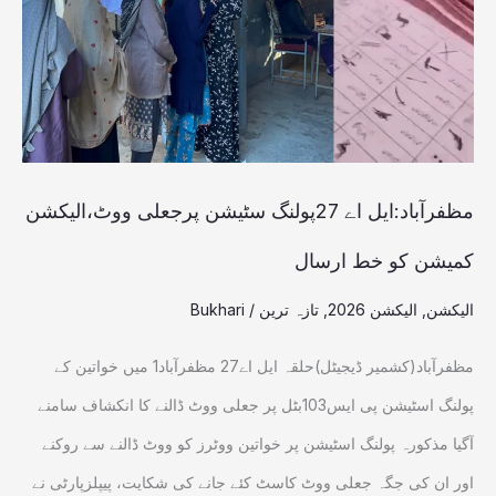
سٹیشن
پرجعلی
ووٹ،الیکشن
کمیشن
کو
خط
مظفرآباد:ایل اے 27پولنگ سٹیشن پرجعلی ووٹ،الیکشن
ارسال
کمیشن کو خط ارسال
الیکشن
,
الیکشن 2026
,
تازہ ترین
/
Bukhari
مظفرآباد(کشمیر ڈیجیٹل)حلقہ ایل اے27 مظفرآباد1 میں خواتین کے
پولنگ اسٹیشن پی ایس103بٹل پر جعلی ووٹ ڈالنے کا انکشاف سامنے
آگیا مذکورہ پولنگ اسٹیشن پر خواتین ووٹرز کو ووٹ ڈالنے سے روکنے
اور ان کی جگہ جعلی ووٹ کاسٹ کئے جانے کی شکایت، پیپلزپارٹی نے