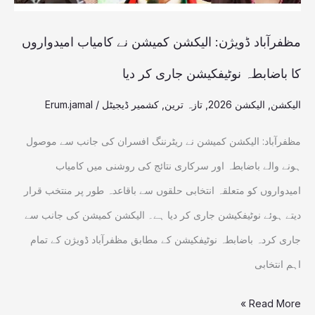
کا
باضابطہ
مظفرآباد ڈویژن: الیکشن کمیشن نے کامیاب امیدواروں
نوٹیفکیشن
کا باضابطہ نوٹیفکیشن جاری کر دیا
جاری
الیکشن
,
الیکشن 2026
,
تازہ ترین
,
کشمیر ڈیجیٹل
/
Erum.jamal
کر
دیا
مظفرآباد: الیکشن کمیشن نے ریٹرننگ افسران کی جانب سے موصول
ہونے والے باضابطہ اور سرکاری نتائج کی روشنی میں کامیاب
امیدواروں کو متعلقہ انتخابی حلقوں سے باقاعدہ طور پر منتخب قرار
دیتے ہوئے نوٹیفکیشن جاری کر دیا ہے۔ الیکشن کمیشن کی جانب سے
جاری کردہ باضابطہ نوٹیفکیشن کے مطابق مظفرآباد ڈویژن کے تمام
اہم انتخابی
Read More »