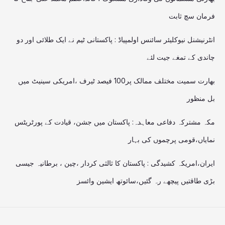
فرمان سچ ثابت
انٹرنیشنل نیوکلیئر سائنس اولمپیاڈ : پاکستانی ٹیم نے ایک طلائی اور دو
چاندی کے تمغے جیت لئے
بھارت سمیت مختلف ممالک پر100 فیصد ٹیرف ،امریکی سینیٹ میں
بل منظور
مکہ مشترکہ دفاعی معاہدہ: پاکستان میں جشن، قیادت کے پورٹریٹس
نمایاں،قومی پرچموں کی بہار
ایران،امریکہ کشیدگی : پاکستان کا ثالثی کردار ،چین ، برطانیہ جیسی
بڑی طاقتیں پیچھے رہ گئیں،سائوتھ ایشین وائسز