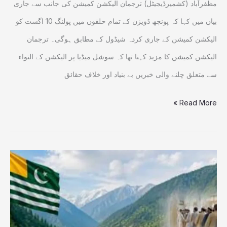
مظفرآباد (کشمیرڈیجیٹل) ترجمان الیکشن کمیشن کی جانب سے جاری
بیان میں کہا کہ پونچھ ڈویژن کے تمام حلقوں میں پولنگ 10 اگست کو
الیکشن کمیشن کے جاری کردہ شیڈول کے مطابق ہوگی۔ ترجمان
الیکشن کمیشن کا مزید کہنا تھا کہ سوشل میڈیا پر الیکشن کے التواء
سے متعلق چلنے والی خبریں بے بنیاد اور خلاف حقائق
Read More »
آزاد
کشمیر:
پونچھ
ڈویژن