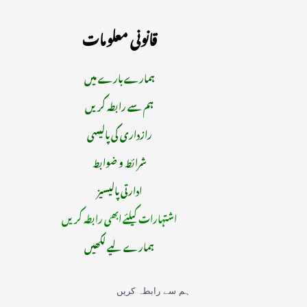
قانونی معلومات
ہمارے بارے میں
ہم سے رابطہ کریں
رازداری کی پالیسی
شرائط و ضوابط
ادارتی پالیسیز
اشتہارات کیلئے ابھی رابطہ کریں
ہمارے لیے لکھیں
ہم سے رابطہ کریں