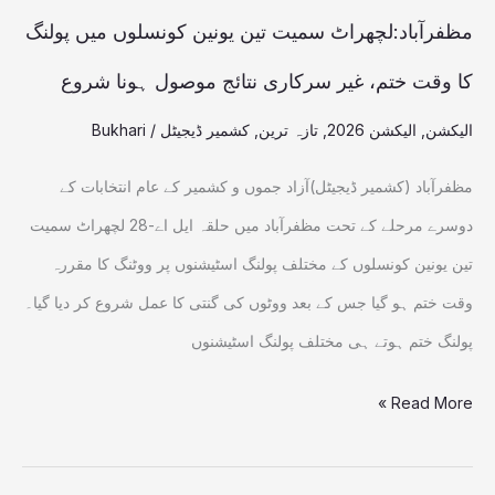
وقت
مظفرآباد:لچھراٹ سمیت تین یونین کونسلوں میں پولنگ
ختم،
کا وقت ختم، غیر سرکاری نتائج موصول ہونا شروع
غیر
الیکشن
,
الیکشن 2026
,
تازہ ترین
,
کشمیر ڈیجیٹل
/
Bukhari
سرکاری
نتائج
مظفرآباد (کشمیر ڈیجیٹل)آزاد جموں و کشمیر کے عام انتخابات کے
موصول
دوسرے مرحلے کے تحت مظفرآباد میں حلقہ ایل اے-28 لچھراٹ سمیت
ہونا
تین یونین کونسلوں کے مختلف پولنگ اسٹیشنوں پر ووٹنگ کا مقررہ
شروع
وقت ختم ہو گیا جس کے بعد ووٹوں کی گنتی کا عمل شروع کر دیا گیا۔
پولنگ ختم ہوتے ہی مختلف پولنگ اسٹیشنوں
Read More »