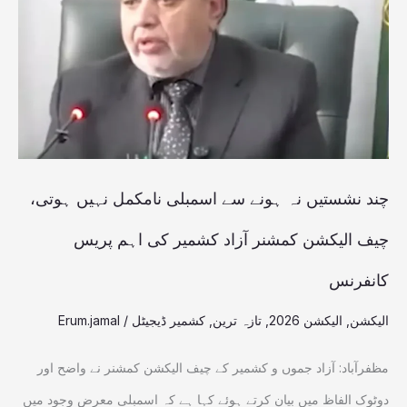
نہ
ہونے
سے
اسمبلی
نامکمل
نہیں
ہوتی،
چند نشستیں نہ ہونے سے اسمبلی نامکمل نہیں ہوتی،
چیف
چیف الیکشن کمشنر آزاد کشمیر کی اہم پریس
الیکشن
کانفرنس
کمشنر
آزاد
الیکشن
,
الیکشن 2026
,
تازہ ترین
,
کشمیر ڈیجیٹل
/
Erum.jamal
کشمیر
مظفرآباد: آزاد جموں و کشمیر کے چیف الیکشن کمشنر نے واضح اور
کی
دوٹوک الفاظ میں بیان کرتے ہوئے کہا ہے کہ اسمبلی معرضِ وجود میں