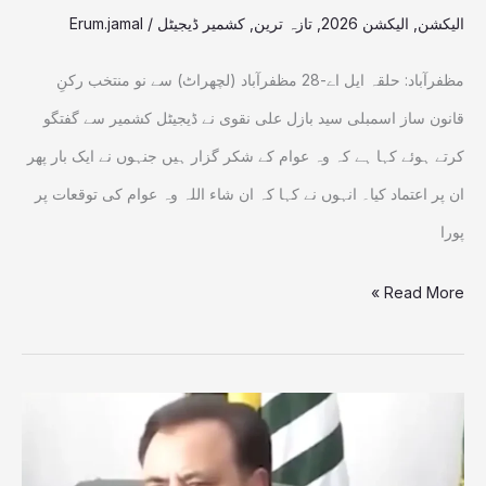
الیکشن
,
الیکشن 2026
,
تازہ ترین
,
کشمیر ڈیجیٹل
/
Erum.jamal
کیا،
سید
مظفرآباد: حلقہ ایل اے-28 مظفرآباد (لچھراٹ) سے نو منتخب رکنِ
بازل
قانون ساز اسمبلی سید بازل علی نقوی نے ڈیجیٹل کشمیر سے گفتگو
علی
کرتے ہوئے کہا ہے کہ وہ عوام کے شکر گزار ہیں جنہوں نے ایک بار پھر
نقوی
ان پر اعتماد کیا۔ انہوں نے کہا کہ ان شاء اللہ وہ عوام کی توقعات پر
پورا
Read More »
چند
نشستیں