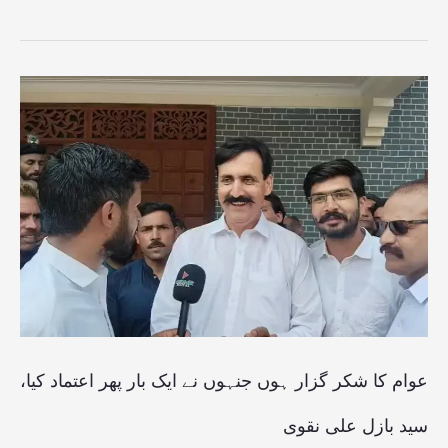
عوام
کا
شکر
گزار
ہوں
جنہوں
نے
ایک
بار
عوام کا شکر گزار ہوں جنہوں نے ایک بار پھر اعتماد کیا،
پھر
سید بازل علی نقوی
اعتماد