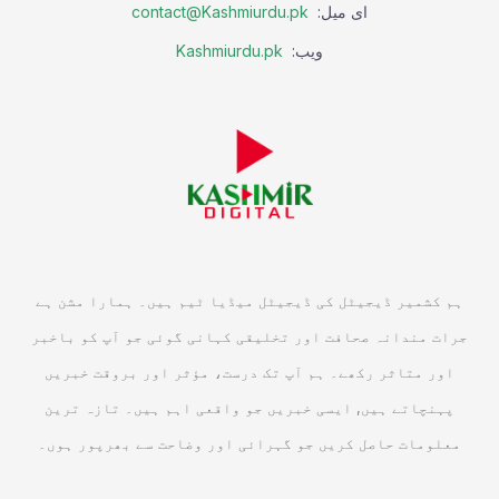
ای میل:
contact@Kashmiurdu.pk
ویب:
Kashmiurdu.pk
ہم کشمیر ڈیجیٹل کی ڈیجیٹل میڈیا ٹیم ہیں۔ ہمارا مشن ہے
جرات مندانہ صحافت اور تخلیقی کہانی گوئی جو آپ کو باخبر
اور متاثر رکھے۔ ہم آپ تک درست، مؤثر اور بروقت خبریں
پہنچاتے ہیں, ایسی خبریں جو واقعی اہم ہیں۔ تازہ ترین
معلومات حاصل کریں جو گہرائی اور وضاحت سے بھرپور ہوں۔