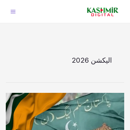
Ski
t
conten
الیکشن 2026
آزاد
کشمیر
عام
انتخابات: