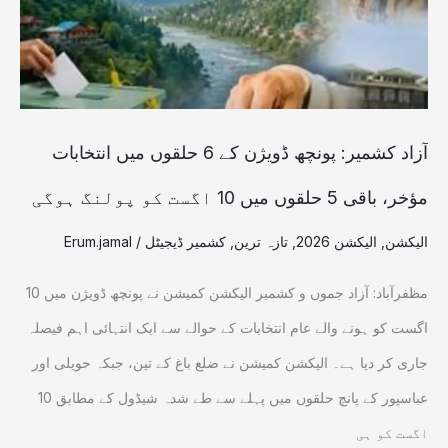
کے
6
حلقوں
میں
انتخابات
آزاد کشمیر: پونچھ ڈویژن کے 6 حلقوں میں انتخابات
مؤخر،
مؤخر، باقی 5 حلقوں میں 10 اگست کو پولنگ ہوگی
باقی
الیکشن
,
الیکشن 2026
,
تازہ ترین
,
کشمیر ڈیجیٹل
/
Erum.jamal
5
حلقوں
مظفرآباد: آزاد جموں و کشمیر الیکشن کمیشن نے پونچھ ڈویژن میں 10
میں
اگست کو ہونے والے عام انتخابات کے حوالے سے ایک انتہائی اہم فیصلہ
10
جاری کر دیا ہے۔ الیکشن کمیشن نے ضلع باغ کے تین، جبکہ حویلی اور
اگست
عباسپور کے پانچ حلقوں میں پہلے سے طے شدہ شیڈول کے مطابق 10
کو
اگست کو ہی