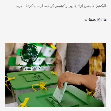
الیکشن کمیشن آزاد جموں و کشمیر کو خط ارسال کردیا۔ مزید
Read More »
مظفرآباد:لچھراٹ
سمیت
تین
یونین
کونسلوں
میں
پولنگ
کا