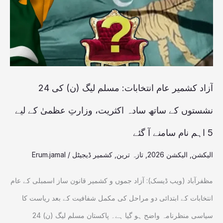
مسلم
لیگ
(ن)
کی
24
آزاد کشمیر عام انتخابات: مسلم لیگ (ن) کی 24
نشستوں
نشستوں کے ساتھ سادہ اکثریت، وزارتِ عظمیٰ کے لیے
کے
5 اہم نام سامنے آ گئے
ساتھ
سادہ
الیکشن
,
الیکشن 2026
,
تازہ ترین
,
کشمیر ڈیجیٹل
/
Erum.jamal
اکثریت،
مظفرآباد (ویب ڈیسک): آزاد جموں و کشمیر قانون ساز اسمبلی کے عام
وزارتِ
انتخابات کے ابتدائی دو مراحل کی مکمل شفافیت کے بعد ریاست کا
عظمیٰ
سیاسی منظرنامہ واضح ہو گیا ہے۔ پاکستان مسلم لیگ (ن) 24