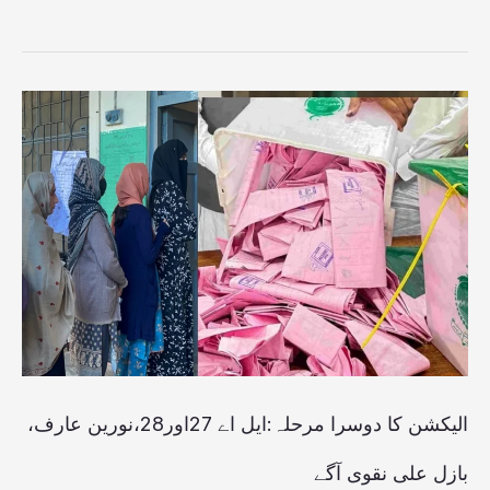
الیکشن
کا
دوسرا
مرحلہ:ایل
اے
27اور28،نورین
عارف،
بازل
علی
الیکشن کا دوسرا مرحلہ:ایل اے 27اور28،نورین عارف،
نقوی
بازل علی نقوی آگے