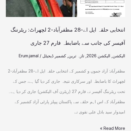
ریٹرننگ
آفیسر
کی
انتخابی حلقہ ایل اے-28 مظفرآباد-2 لچھراٹ: ریٹرننگ
جانب
آفیسر کی جانب سے باضابطہ فارم 27 جاری
سے
الیکشن
,
الیکشن 2026
,
تازہ ترین
,
کشمیر ڈیجیٹل
/
Erum.jamal
باضابطہ
فارم
مظفرآباد: آزاد جموں و کشمیر کے انتخابی حلقہ ایل اے-28 مظفرآباد-2
27
لچھراٹ کا باضابطہ اور سرکاری نتیجہ جاری کر دیا گیا ہے، جس کے
جاری
تحت ریٹرننگ آفیسر نے فارم 27 (ریٹرن آف الیکشن) جاری کر دیا ہے۔
مظفرآباد کے اس اہم حلقے سے پاکستان پیپلز پارٹی آزاد کشمیر کے
امیدوار سید باذل علی نقوی نے
Read More »