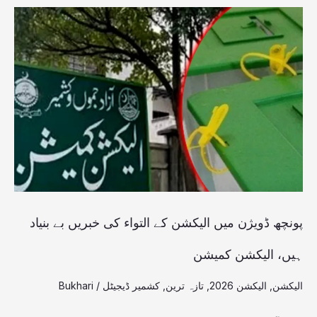
پونچھ
ڈویژن
میں الیکشن
کے
التواء
کی
خبریں بے
بنیاد
ہیں،
پونچھ ڈویژن میں الیکشن کے التواء کی خبریں بے بنیاد
الیکشن
ہیں، الیکشن کمیشن
کمیشن
الیکشن
,
الیکشن 2026
,
تازہ ترین
,
کشمیر ڈیجیٹل
/
Bukhari