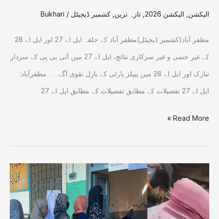
آگے
الیکشن
,
الیکشن 2026
,
تازہ ترین
,
کشمیر ڈیجیٹل
/
Bukhari
مظفر آباد(کشمیر ڈیجیٹل)مظفر آباد کے حلقہ ایل اے 27 اور ایل اے 28
کے غیر حتمی و غیر سرکاری نتائج، ایل اے 27 میں آئی پی پی کے سردار
تبارک اور ایل اے 28 میں پیپلز پارٹی کے بازل نقوی آگے۔ ۔ مظفرآباد:
ایل اے 27 تفصیلات کے مطابق تفصیلات کے مطابق ایل اے 27
Read More »
مظفرآباد:ایل
اے
27پولنگ