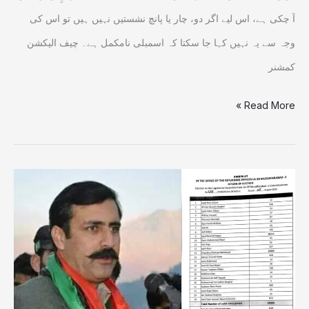
اہم
آ چکی ہے، اس لیے اگر دو، چار یا پانچ نشستیں نہیں ہیں تو اس کی
پریس
وجہ سے یہ نہیں کہا جا سکتا کہ اسمبلی نامکمل ہے۔ چیف الیکشن
کانفرنس
کمشنر
Read More »
انتخابی
حلقہ
ایل
اے-28
مظفرآباد-2
لچھراٹ: