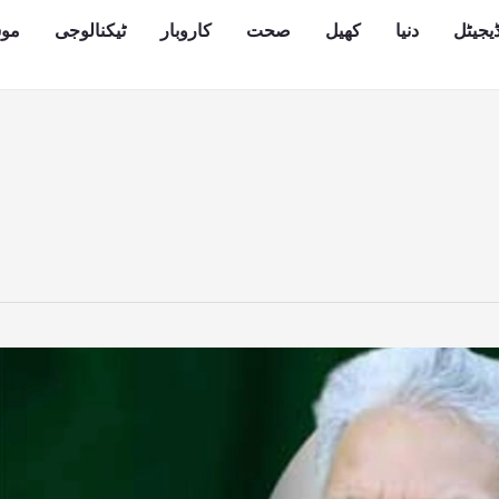
یجیٹل
دنیا
کھیل
صحت
کاروبار
ٹیکنالوجی
مو