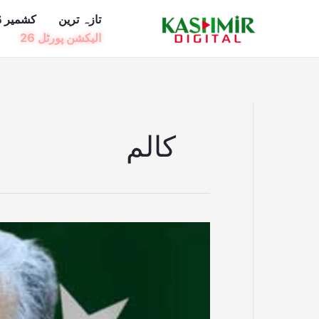
Ski
تازہ ترین
کشمیر ڈ
t
الیکشن پورٹل 26
conten
کالم
محسن
نقوی
کی
آواز:
بہتر