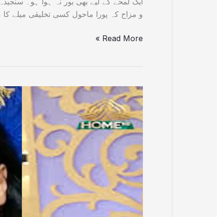
ایک لمحے کے لیے بھی بور نہ ہوا ہو۔ سنجید
و مزاح کہ پورا ماحول کسی تخلیقی میلے کا 
Read More »
عالمی
برادری
کیلئے
اہم
سوال