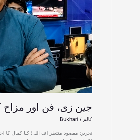
جین زی، فن اور مزاح
کالم
/
Bukhari
تحریر: مقصود منتظر اف اللہ! کیا کمال کا اح