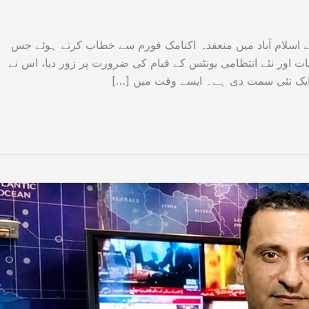
ے اسلام آباد میں منعقدہ اکنامک فورم سے خطاب کرتے ہوئے جس
حات اور نئے انتظامی یونٹس کے قیام کی ضرورت پر زور دیا، اس نے
یک نئی سمت دی ہے۔ ایسے وقت میں […]