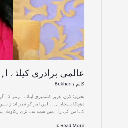
عالمی برادری کیلئے ا
کالم
/
Bukhari
تحریر: کرن عزیز کشمیری آبنائے ہرمز کے گر
دھچکا پہنچایا ہے۔ اس امر کو نظر انداز نہی
کے امن کی راہ میں سب سے بڑی رکاوٹ ہیں
Read More »