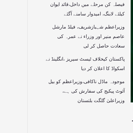
فیصلہ کن مرحلے میں داخل،قائد ایوان
کیلئے لابنگ، امیدوار سامنے آگئے
وزیراعظم شہبازشریف، فیلڈ مارشل
عاصم منیر اور وزراء نے عمرہ کی
سعادت حاصل کر لی
پاکستان کیخلاف ٹیسٹ سیریز ،انگلینڈ نے
اسکواڈ کا اعلان کر دیا
موجودہ ماڈل ناکافی،وزیراعظم کو بیل
آئوٹ پیکیج کی سفارش کی ہے،
وزیراعلیٰ گلگت بلتستان