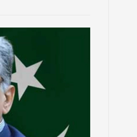
ایران
کی
دوٹوک
پالیسی
اور
آبنائے
ہرمز
کا
بحران