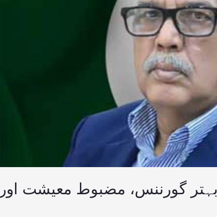
بہتر گورننس، مضبوط معیشت اور