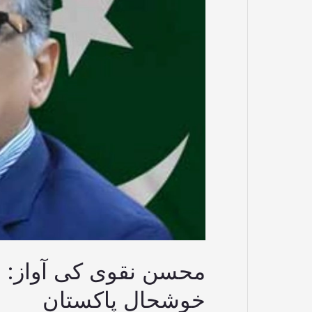
گورننس،
مضبوط
معیشت
اور
خوشحال
پاکستان
محسن نقوی کی آواز: 
خوشحال پاکستان