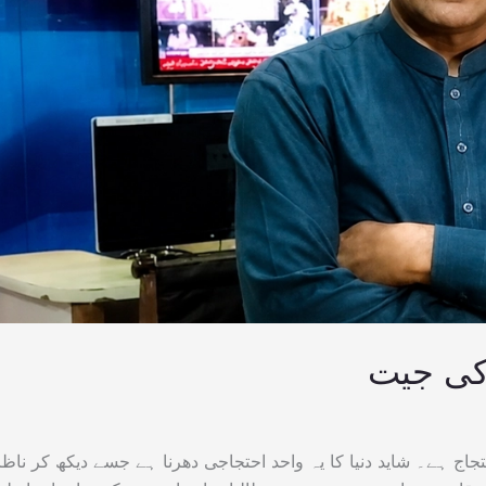
 کی جیت
تجاج ہے۔ شاید دنیا کا یہ واحد احتجاجی دھرنا ہے جسے دیکھ کر ناظر