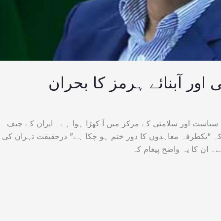
اور آبنائے ہرمز کا بحران
 سیاست اور سلامتی کے مرکز میں آ کھڑا ہوا ہے۔ ایران کے چیف
ن کہ “یکطرفہ معاہدوں کا دور ختم ہو چکا ہے” درحقیقت تہران کی
 ان کا یہ واضح پیغام کہ