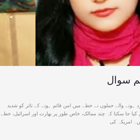
ہم سوال
د ہونے والے حملوں نے خطے میں امن قائم ہونے کے تاثر کو شدید
ں کیا جا سکتا کہ چند ممالک، خاص طور پر بھارت اور اسرائیل، خطے
۔ امریکہ کی