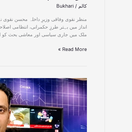
کالم
/
Bukhari
منظر نقوی وفاقی وزیرِ داخلہ محسن نقوی ن
انداز میں بہتر طرزِ حکمرانی، انتظامی اصلا
ملک میں جاری سیاسی اور معاشی بحث کو ا
Read More »
جین
زی،
فن
اور
مزاح
کی
جیت