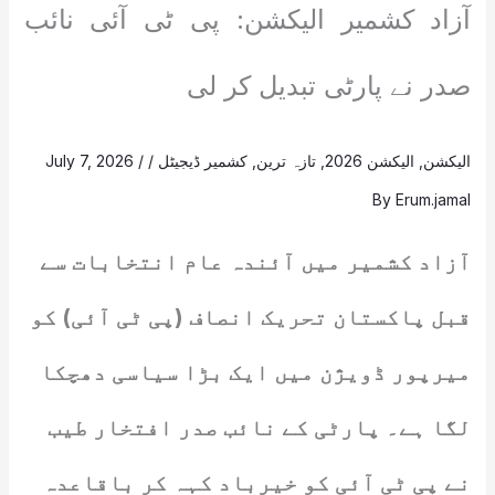
آزاد کشمیر الیکشن: پی ٹی آئی نائب
صدر نے پارٹی تبدیل کر لی
الیکشن
,
الیکشن 2026
,
تازہ ترین
,
کشمیر ڈیجیٹل
/
/
July 7, 2026
By
Erum.jamal
آزاد کشمیر میں آئندہ عام انتخابات سے
قبل پاکستان تحریک انصاف (پی ٹی آئی) کو
میرپور ڈویژن میں ایک بڑا سیاسی دھچکا
لگا ہے۔ پارٹی کے نائب صدر افتخار طیب
نے پی ٹی آئی کو خیرباد کہہ کر باقاعدہ