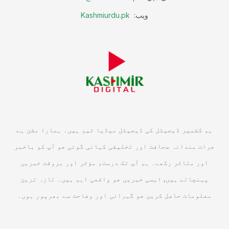
ویب:
Kashmiurdu.pk
ہم کشمیر ڈیجیٹل کی ڈیجیٹل میڈیا ٹیم ہیں۔ ہمارا مشن ہے
جرات مندانہ صحافت اور تخلیقی کہانی گوئی جو آپ کو باخبر
اور متاثر رکھے۔ ہم آپ تک درست، مؤثر اور بروقت خبریں
پہنچاتے ہیں, ایسی خبریں جو واقعی اہم ہیں۔ تازہ ترین
معلومات حاصل کریں جو گہرائی اور وضاحت سے بھرپور ہوں۔