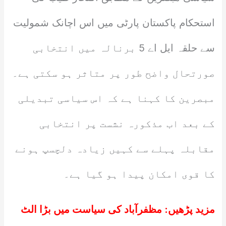
استحکام پاکستان پارٹی میں اس اچانک شمولیت
سے حلقہ ایل اے 5 برنالہ میں انتخابی
صورتحال واضح طور پر متاثر ہو سکتی ہے۔
مبصرین کا کہنا ہے کہ اس سیاسی تبدیلی
کے بعد اب مذکورہ نشست پر انتخابی
مقابلہ پہلے سے کہیں زیادہ دلچسپ ہونے
کا قوی امکان پیدا ہو گیا ہے۔
مزید پڑھیں:
مظفرآباد کی سیاست میں بڑا الٹ