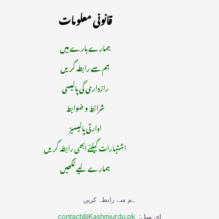
قانونی معلومات
ہمارے بارے میں
ہم سے رابطہ کریں
رازداری کی پالیسی
شرائط و ضوابط
ادارتی پالیسیز
اشتہارات کیلئے ابھی رابطہ کریں
ہمارے لیے لکھیں
ہم سے رابطہ کریں
ای میل:
contact@Kashmiurdu.pk