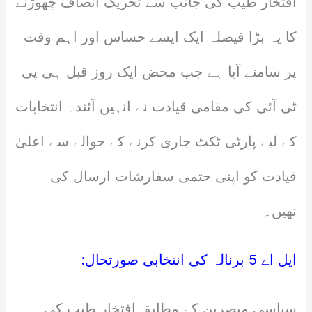
افتخار طیب کی جانب سے تحریک انصاف چھوڑنے
کا یہ بڑا فیصلہ ایک ایسے حساس اور اہم وقت
پر سامنے آیا ہے جب محض ایک روز قبل ہی پی
ٹی آئی کی مقامی قیادت نے انہیں آئندہ انتخابات
کے لیے پارٹی ٹکٹ جاری کرنے کے حوالے سے اعلیٰ
قیادت کو اپنی حتمی سفارشات ارسال کی
تھیں۔
ایل اے 5 برنالہ کی انتخابی صورتحال:
سیاسی مبصرین کے مطابق افتخار طیب کی