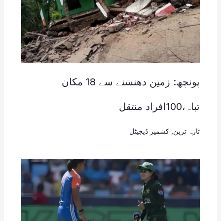
پونچھ: زمین دھنسنے سے 18 مکان
تباہ،100افراد منتقل
تازہ ترین
,
کشمیر ڈیجیٹل