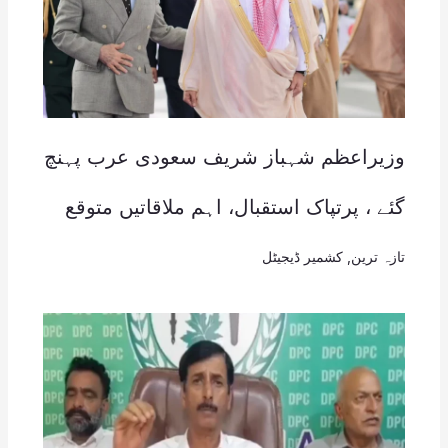
وزیراعظم شہباز شریف سعودی عرب پہنچ
گئے ، پرتپاک استقبال، اہم ملاقاتیں متوقع
تازہ ترین
,
کشمیر ڈیجیٹل