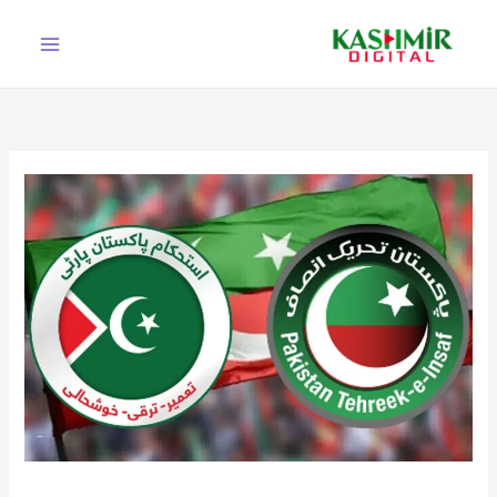
Ski
t
conten