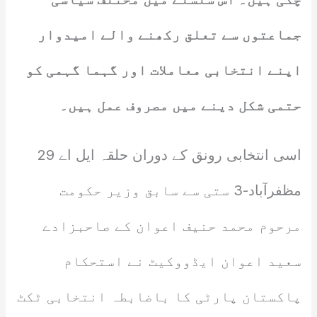
جماعتوں سے تعلق رکھنے والے امیدوار
اپنے انتخابی معاملات اور گہما گہمی کو
حتمی شکل دینے میں مصروف عمل ہیں۔
اسی انتخابی رونق کے دوران حلقہ ایل اے 29
مظفرآباد-3 ستی سے سابق وزیر حکومت
مرحوم محمد حنیف اعوان کے صاحبزادے
سعید اعوان ایڈووکیٹ نے استحکام
پاکستان پارٹی کا باضابطہ انتخابی ٹکٹ