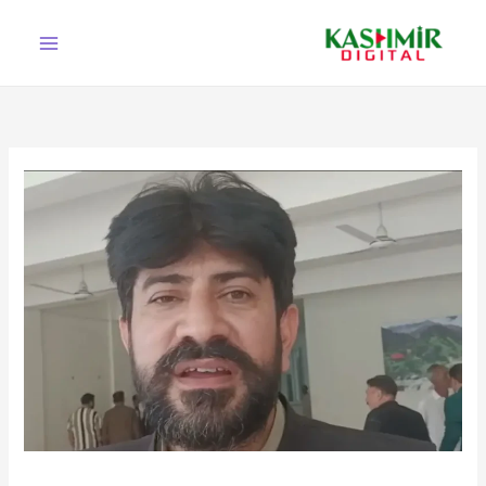
Ski
t
conten