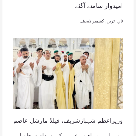
امیدوار سامنے آگئے
تازہ ترین
,
کشمیر ڈیجیٹل
وزیراعظم شہبازشریف، فیلڈ مارشل عاصم
منیر اور وزراء نے عمرہ کی سعادت حاصل