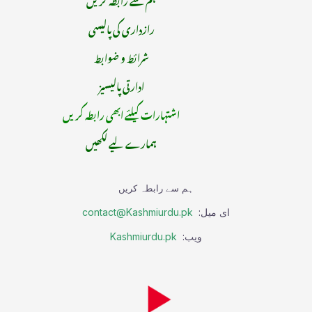
رازداری کی پالیسی
شرائط و ضوابط
ادارتی پالیسیز
اشتہارات کیلئے ابھی رابطہ کریں
ہمارے لیے لکھیں
ہم سے رابطہ کریں
ای میل:
contact@Kashmiurdu.pk
ویب:
Kashmiurdu.pk