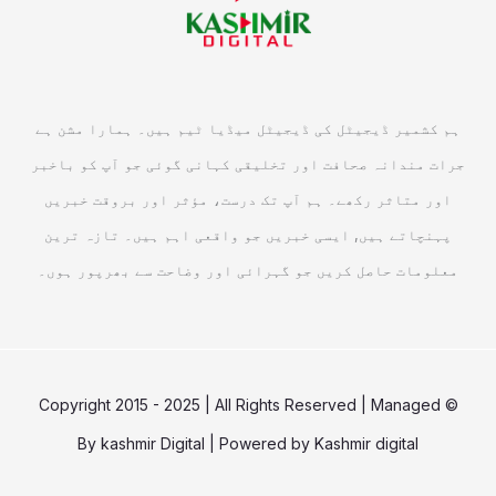
ہم کشمیر ڈیجیٹل کی ڈیجیٹل میڈیا ٹیم ہیں۔ ہمارا مشن ہے
جرات مندانہ صحافت اور تخلیقی کہانی گوئی جو آپ کو باخبر
اور متاثر رکھے۔ ہم آپ تک درست، مؤثر اور بروقت خبریں
پہنچاتے ہیں, ایسی خبریں جو واقعی اہم ہیں۔ تازہ ترین
معلومات حاصل کریں جو گہرائی اور وضاحت سے بھرپور ہوں۔
© Copyright 2015 - 2025 | All Rights Reserved | Managed
By
kashmir Digital
| Powered by
Kashmir digital