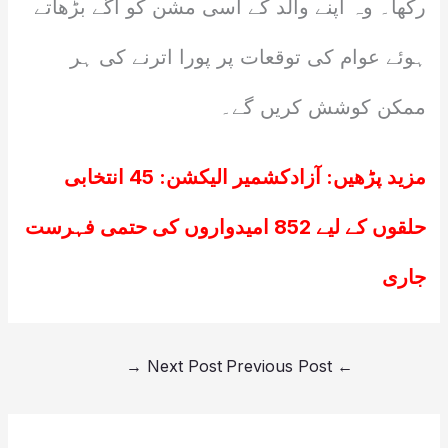
رکھا۔ وہ اپنے والد کے اسی مشن کو آگے بڑھاتے
ہوئے عوام کی توقعات پر پورا اترنے کی ہر
ممکن کوشش کریں گے۔
مزید پڑھیں:
آزادکشمیر الیکشن: 45 انتخابی
حلقوں کے لیے 852 امیدواروں کی حتمی فہرست
جاری
→
Next Post
Previous Post
←