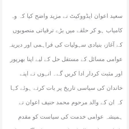
سعید اعوان ایڈووکیٹ نے مزید واضح کیا کہ وہ
کامیاب ہو کر حلقے میں بڑے ترقیاتی منصوبوں
کے آغاز، بنیادی سہولیات کی فراہمی اور دیرینہ
عوامی مسائل کے مستقل حل کے لیے اپنا بھرپور
اور مثبت کردار ادا کریں گے۔ انہوں نے اپنے
خاندان کی سیاسی تاریخ پر بات کرتے ہوئے کہا
کہ ان کے والد مرحوم محمد حنیف اعوان نے
ہمیشہ عوامی خدمت کی سیاست کو مقدم