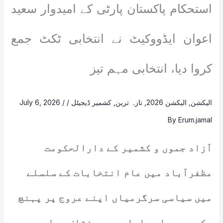
استحکام پاکستان پارٹی کے امیدوار سعید
اعوان ایڈووکیٹ نے انتخابی ٹکٹ جمع
کروا دیا، انتخابی مہم تیز
الیکشن
,
الیکشن 2026
,
تازہ ترین
,
کشمیر ڈیجیٹل
/
/
July 6, 2026
By
Erum.jamal
آزاد جموں و کشمیر کے دارالحکومت
مظفرآباد میں عام انتخابات کے سلسلے
میں سیاسی سرگرمیاں اپنے عروج پر پہنچ
چکی ہیں۔ اس سلسلے میں مختلف سیاسی