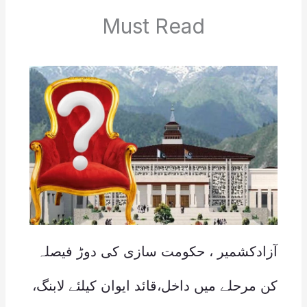
Must Read
آزادکشمیر ، حکومت سازی کی دوڑ فیصلہ
کن مرحلے میں داخل،قائد ایوان کیلئے لابنگ،