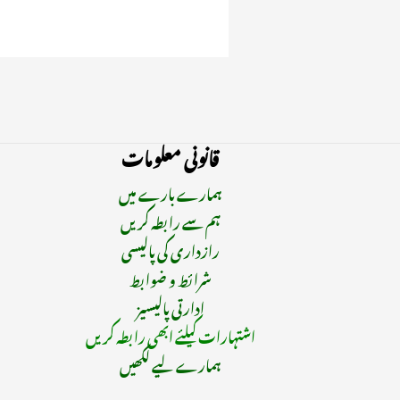
قانونی معلومات
ہمارے بارے میں
ہم سے رابطہ کریں
رازداری کی پالیسی
شرائط و ضوابط
ادارتی پالیسیز
اشتہارات کیلئے ابھی رابطہ کریں
ہمارے لیے لکھیں