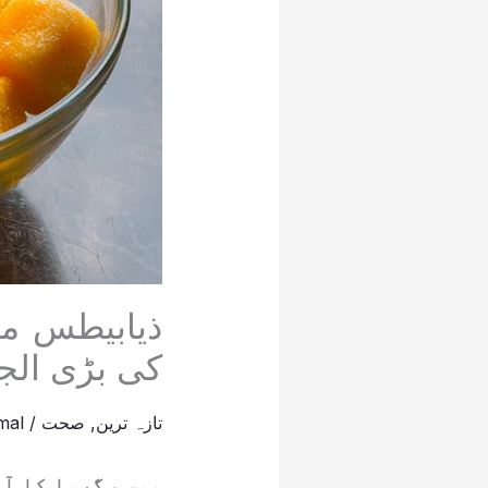
ذیابیطس می
کی بڑی الج
تازہ ترین
,
صحت
/
mal
موسمِ گرما کا آ