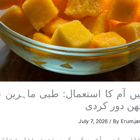
ں آم کا استعمال: طبی ماہرین 
ھن دور کردی
July 7, 2026
/ By
Erum.ja
غاز ہوتے ہی آم ہر کسی کی پسندیدہ غذا بن جات