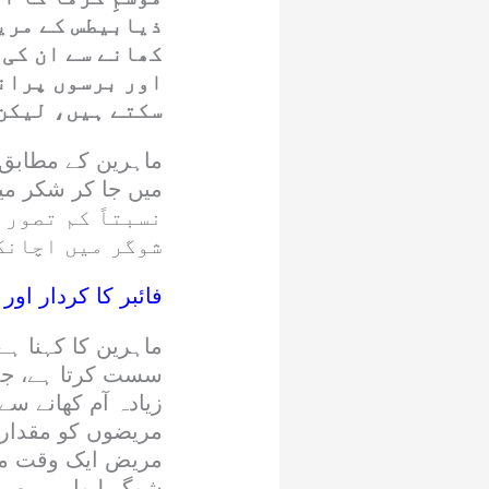
ذیابیطس کے مریض
کھانے سے ان کی 
اور برسوں پرانے
سکتے ہیں، لیکن 
ماہرین کے مطابق 
نسبتاً کم تصور 
شوگر میں اچانک
فائبر کا کردار او
ماہرین کا کہنا ہ
سست کرتا ہے، ج
زیادہ آم کھانے سے
مریضوں کو مقدار 
مریض ایک وقت میں 
شوگر لیول پر بھی