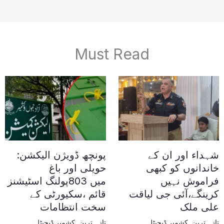
Must Read
شہداء اور ان کے
پونچھ ڈویژن الیکشن:
خاندانوں کو کبھی
حویلی اور باغ
فراموش نہیں
میں 803پولنگ اسٹیشنز
کرینگے،آئی جی لیاقت
قائم ،سکیورٹی کے
علی ملک
سخت انتظامات
تازہ ترین
,
کشمیر ڈیجیٹل
تازہ ترین
,
کشمیر ڈیجیٹل