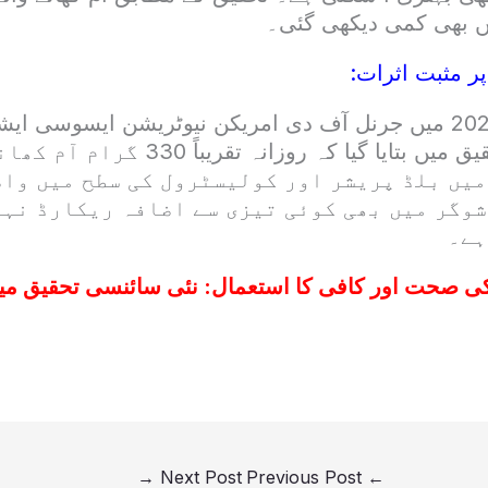
 بھی کمی دیکھی گئی۔
 مثبت اثرات:
اسی طرح جون 2025 میں جرنل آف دی امریکن نیوٹریشن ایسوسی
والی ایک جدید تحقیق میں بتایا گیا کہ روز
میں بلڈ پریشر اور کولیسٹرول کی سطح میں واض
شوگر میں بھی کوئی تیزی سے اضافہ ریکارڈ نہی
ہے۔
ی صحت اور کافی کا استعمال: نئی سائنسی تحقیق می
→
Next Post
Previous Post
←