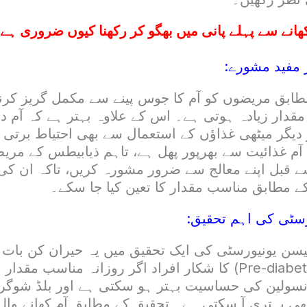
ھانے سے پہلے پانی میں بھگو کر رکھنا کیوں ضروری ہ
ر مفید مشورے:
ابق مریضوں کو آم کا جوس پینے سے مکمل گریز کرنا 
دار زیادہ ہوتی ہے۔ اس کے علاوہ بہتر ہے کہ آم دن
دیگر میٹھی غذاؤں کے استعمال سے بھی احتیاط برتی ج
 آم غذائیت سے بھرپور پھل ہے، تاہم ذیابیطس کے مری
 قبل اپنے معالج سے ضرور مشورہ کریں، تاکہ ان کی
 مطابق مناسب مقدار کا تعین کیا جا سکے۔
سٹی کی اہم تحقیق:
یسن یونیورسٹی کی ایک تحقیق میں یہ حیران کن بات 
پری ذیابیطس (Pre-diabetes) کا شکار افراد اگر روزانہ مناسب 
سولین کی حساسیت بہتر ہو سکتی ہے اور بلڈ شوگر ک
ی بہتری آ سکتی ہے۔ تحقیق کے مطابق آم کھانے والے 