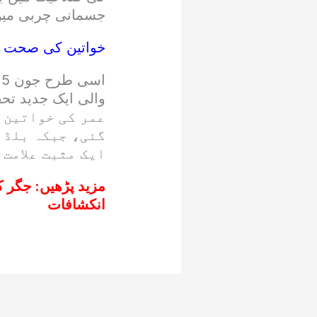
جسمانی چربی میں
خواتین کی صحت پر
عمر کی خواتین 
گئی، جبکہ بلڈ 
ایک مثبت علامت 
مزید پڑھیں:
جگر ک
انکشافات