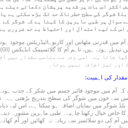
 اکثر اس بات پر شدید پریشان دکھائی دیتے ہی
بلڈ شوگر کی سطح خطرناک حد تک بڑھ سکتی ہے یا
 سوال پر طبی ماہرین کا کہنا ہے کہ شوگر کے م
اس کے لیے اعتدال اور احتیاط بے حد ضروری ہے
آم میں قدرتی مٹھاس اور کاربوہائیڈریٹس موجود ہوت
کیا جاتا ہے۔ اسی وجہ سے مناسب مقدار میں آم
 اور تیز اضافہ نہیں ہوتا۔
ر مقدار کی اہمیت:
ے کہ آم میں موجود فائبر جسم میں شکر کے جذب ہونے 
س سے خون میں شوگر کی سطح بتدریج بڑھتی ہے۔ 
 بلڈ شوگر میں نمایاں اضافہ ہو سکتا ہے، اس لیے ذی
کا خاص خیال رکھنا چاہیے۔ طبی ماہرین مشورہ دیتے
آم کی دو سلائسز سے زیادہ نہ کھائیں اور آم کھانے کے
 نظر رکھیں۔