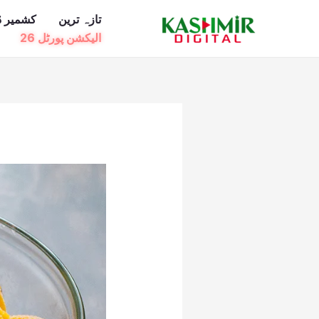
Ski
تازہ ترین
کشمیر ڈ
t
الیکشن پورٹل 26
conten