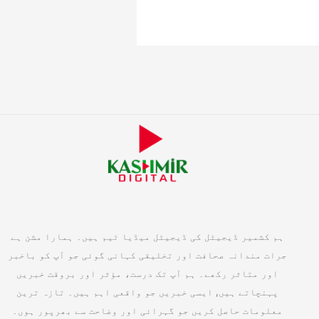
ہم کشمیر ڈیجیٹل کی ڈیجیٹل میڈیا ٹیم ہیں۔ ہمارا مشن ہے
جرات مندانہ صحافت اور تخلیقی کہانی گوئی جو آپ کو باخبر
اور متاثر رکھے۔ ہم آپ تک درست، مؤثر اور بروقت خبریں
پہنچاتے ہیں, ایسی خبریں جو واقعی اہم ہیں۔ تازہ ترین
معلومات حاصل کریں جو گہرائی اور وضاحت سے بھرپور ہوں۔