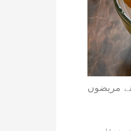
نے مریضوں
ے ہیں، تاہم