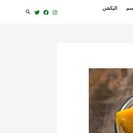
سم
الیکشن
Search