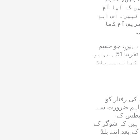
ں کہ آیا آم
 نہیں۔ اس اہم
ریض آم کھا
۔
ے ہیں، جو جسم
میں جا کر شکر میں تبدیل ہوتے ہیں، تاہم آم کا گلائسیمک انڈیکس (GI) تقریباً 51 ہے، جو
 کھانے سے بلڈ
کی رفتار کو
تاہم ضرورت سے
ابیطس کے
 ہیں کہ شوگر کے
 بعد اپنے بلڈ