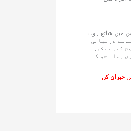
 ایشن میں شائع ہونے
انہ تقریباً 330 گرام آم کھانے سے درمیانی
ح کمی دیکھی
ں ہوا، جو کہ
ں حیران کن