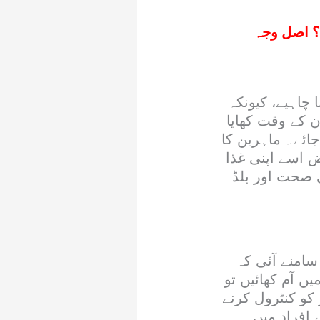
ے؟ اصل وجہ
چاہیے، کیونکہ
 کے وقت کھایا
ائے۔ ماہرین کا
ض اسے اپنی غذا
 صحت اور بلڈ
سامنے آئی کہ
مقدار میں آم کھائیں تو
و کنٹرول کرنے
افراد میں