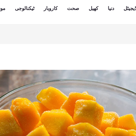
یجیٹل
دنیا
کھیل
صحت
کاروبار
ٹیکنالوجی
مو