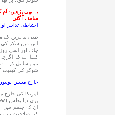
یہ بھی پڑھیں:
آم ک
سامنے آ گئی
احتیاطی تدابیر او
طبی ماہرین کے مط
اس میں شکر کی مق
جائے اور اسی روز 
کہنا ہے کہ اگرچہ
میں شامل کرنے سے
شوگر کی کیفیت کے
جارج میسن یونیور
امریکا کی جارج م
ان کے جسم میں ان
کی صلاحیت میں بھ