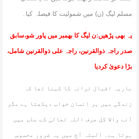
مسلم لیگ (ن) میں شمولیت کا فیصلہ کیا۔
یہ بھی پڑھیں:
ن لیگ کا بھمبر میں پاور شو،سابق
صدر راجہ ذوالقرنین، راجہ علی ذوالقرنین شامل،
بڑا دعویٰ کردیا
ماریہ اقبال ترانہ کا کہنا تھا کہ
زندگی میں ہر انسان خواب دیکھتا ہے مگر
آنے والا کل صرف اللہ تعالیٰ کے علم میں
ہوتا ہے۔ البتہ آج میں یہ ضرور محسوس