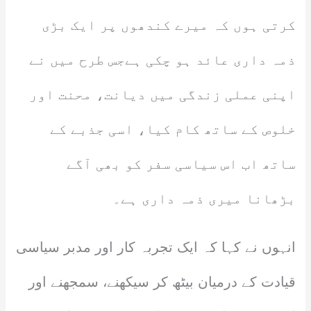
کرتی ہوں کہ میرے کندھوں پر ایک بڑی
ذمہ داری عائد ہو چکی ہےجس طرح میں نے
اپنی عملی زندگی میں دیانت، محنت اور
خلوص کے ساتھ کام کیا، اسی جذبے کے
ساتھ اب اس سیاسی سفر کو بھی آگے
بڑھانا میری ذمہ داری ہے۔
انہوں نے کہا کہ ایک تجربہ کار اور مدبر سیاسی
قیادت کے درمیان بیٹھ کر سیکھنے، سمجھنے اور