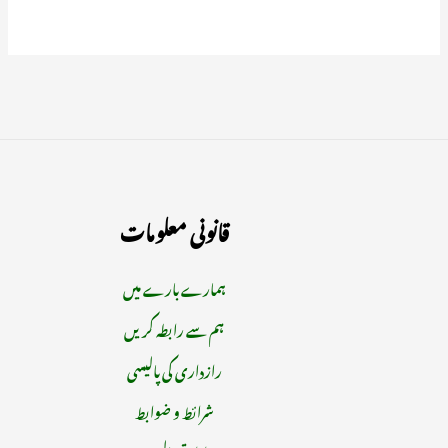
قانونی معلومات
ہمارے بارے میں
ہم سے رابطہ کریں
رازداری کی پالیسی
شرائط و ضوابط