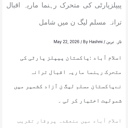
پیپلزپارٹی کی متحرک رہنما ماریہ اقبال
ترانہ مسلم لیگ ن میں شامل
تازہ ترین
/
Hashmi
/ By
May 22, 2026
اسلام آباد :پاکستان پیپلز پارٹی کی
متحرک رہنما ماریہ اقبال ترانہ
نےپاکستان مسلم لیگ ن آزاد کشمیر میں
شمولیت اختیار کر لی ۔
اسلام آباد میں منعقدہ پروقار تقریب