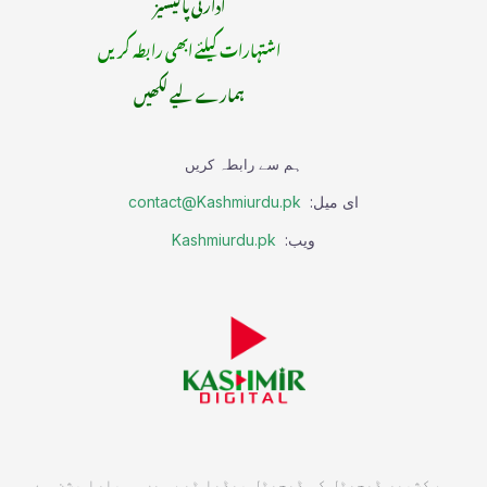
ادارتی پالیسیز
اشتہارات کیلئے ابھی رابطہ کریں
ہمارے لیے لکھیں
ہم سے رابطہ کریں
ای میل:
contact@Kashmiurdu.pk
ویب:
Kashmiurdu.pk
ہم کشمیر ڈیجیٹل کی ڈیجیٹل میڈیا ٹیم ہیں۔ ہمارا مشن ہے