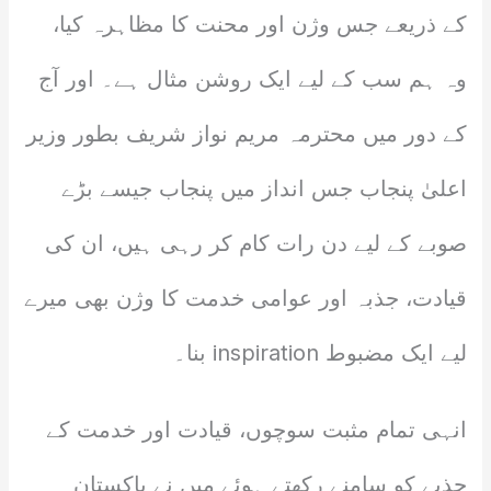
کے ذریعے جس وژن اور محنت کا مظاہرہ کیا،
وہ ہم سب کے لیے ایک روشن مثال ہے۔ اور آج
کے دور میں محترمہ مریم نواز شریف بطور وزیر
اعلیٰ پنجاب جس انداز میں پنجاب جیسے بڑے
صوبے کے لیے دن رات کام کر رہی ہیں، ان کی
قیادت، جذبہ اور عوامی خدمت کا وژن بھی میرے
لیے ایک مضبوط inspiration بنا۔
انہی تمام مثبت سوچوں، قیادت اور خدمت کے
جذبے کو سامنے رکھتے ہوئے میں نے پاکستان