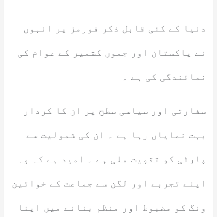
دنیا کے کئی قابل ذکر فورمز پر انہوں
نے پاکستان اور جموں کشمیر کے عوام کی
نمائندگی کی ہے ۔
سفارتی اور سیاسی سطح پر ان کا کردار
بہت نمایاں رہا ہے ۔ ان کی شمولیت سے
پارٹی کو تقویت ملی ہے ۔ امید ہے کہ وہ
اپنے تجربے اور لگن سے جماعت کے خواتین
ونگ کو مضبوط اور منظم بنانے میں اپنا