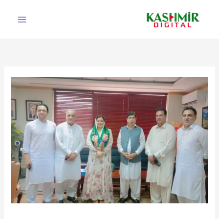
Ski
t
conten