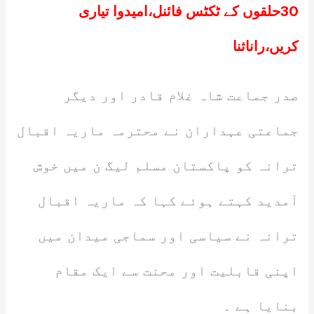
30حلقوں کے ٹکٹس فائنل،امیدوا تیاری
کریں،راناثنا
صدر جماعت شاہ غلام قادر اور دیگر
جماعتی عہداران نے محترمہ ماریہ اقبال
ترانہ کو پاکستان مسلم لیگ ن میں خوش
آمدید کہتے ہوئے کہا کہ ماریہ اقبال
ترانہ نے سیاسی اور سماجی میدان میں
اپنی قابلیت اور محنت سے ایک مقام
بنایا ہے ۔