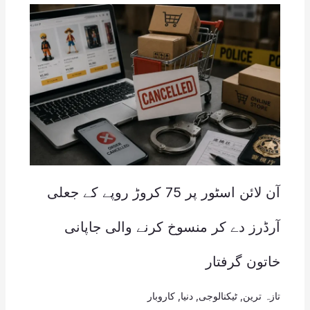
آن لائن اسٹور پر 75 کروڑ روپے کے جعلی
آرڈرز دے کر منسوخ کرنے والی جاپانی
خاتون گرفتار
تازہ ترین
,
ٹیکنالوجی
,
دنیا
,
کاروبار