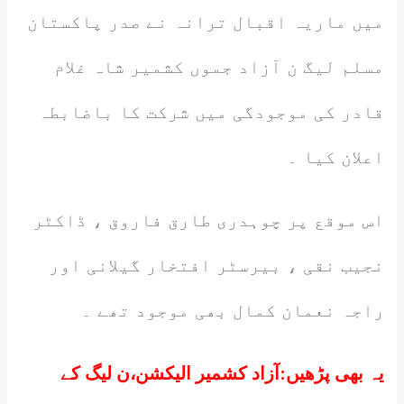
میں ماریہ اقبال ترانہ نے صدر پاکستان
مسلم لیگ ن آزاد جموں کشمیر شاہ غلام
قادر کی موجودگی میں شرکت کا باضابطہ
اعلان کیا ۔
اس موقع پر چوہدری طارق فاروق ، ڈاکٹر
نجیب نقی ، بیرسٹر افتخار گیلانی اور
راجہ نعمان کمال بھی موجود تھے ۔
یہ بھی پڑھیں:
آزاد کشمیر الیکشن،ن لیگ کے