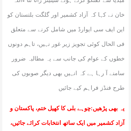
میڈیا سے گفتگو کرتے ہوئے سینیٹر رانا ثنا ءاللہ
خان نے کہا کہ آزاد کشمیر اور گلگت بلتستان کو
این ایف سی ایوارڈ میں شامل کرنے سے متعلق
فی الحال کوئی تجویز زیر غور نہیں، تاہم دونوں
خطوں کے عوام کی جانب سے یہ مطالبہ ضرور
سامنے آ رہا ہے کہ انہیں بھی دیگر صوبوں کی
طرح فنڈز فراہم کیے جائیں
یہ بھی پڑھیں:
چوہے بلی کا کھیل ختم، پاکستان و
آزاد کشمیر میں ایک ساتھ انتخابات کرائے جائیں،