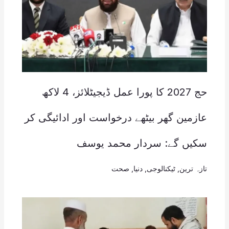
حج 2027 کا پورا عمل ڈیجیٹلائز، 4 لاکھ
عازمین گھر بیٹھے درخواست اور ادائیگی کر
سکیں گے: سردار محمد یوسف
تازہ ترین
,
ٹیکنالوجی
,
دنیا
,
صحت