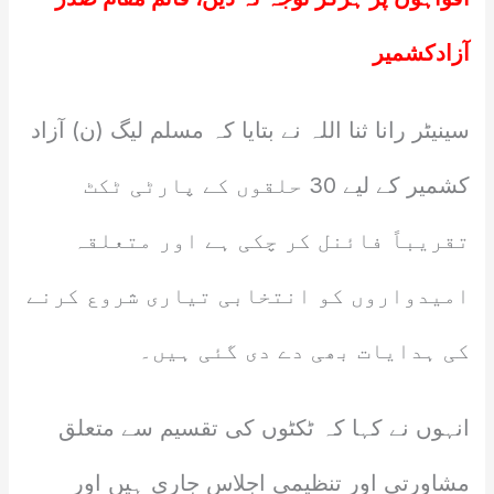
آزادکشمیر
سینیٹر رانا ثنا اللہ نے بتایا کہ مسلم لیگ (ن) آزاد
کشمیر کے لیے 30 حلقوں کے پارٹی ٹکٹ
تقریباً فائنل کر چکی ہے اور متعلقہ
امیدواروں کو انتخابی تیاری شروع کرنے
کی ہدایات بھی دے دی گئی ہیں۔
انہوں نے کہا کہ ٹکٹوں کی تقسیم سے متعلق
مشاورتی اور تنظیمی اجلاس جاری ہیں اور