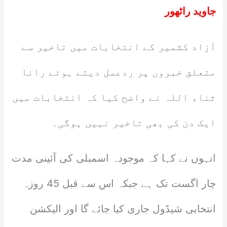
جاوید راٹھور
آزاد کشمیر کے انتخابات میں تاخیر سے
متعلق خبروں پر ردعمل دیتے ہوئے رانا
ثناء اللہ نے واضح کیا کہ انتخابات میں
ایک دن کی بھی تاخیر نہیں ہوگی۔
انہوں نے کہا کہ موجودہ اسمبلی کی آئینی مدت
چار اگست تک ہے جبکہ اس سے قبل 45 روزہ
انتخابی شیڈول جاری کیا جائے گا اور الیکشن