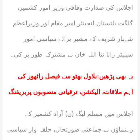
اجلاس کی صدارت وفاقی وزیر امور کشمیر،
گلگت بلتستان انجینئر امیر مقام اور وزیراعظم
شہباز شریف کے مشیر برائے سیاسی امور
سینیٹر رانا ثنا اللہ خان نے مشترکہ طور پر کی۔
یہ بھی پڑھیں:
بلاول بھٹو سے فیصل راٹھور کی
اہم ملاقات، الیکشن، ترقیاتی منصوبوں پربریفنگ
اجلاس میں مسلم لیگ (ن) آزاد کشمیر کے
رہنماؤں نے جماعتی صورتحال، حلقہ وار سیاسی