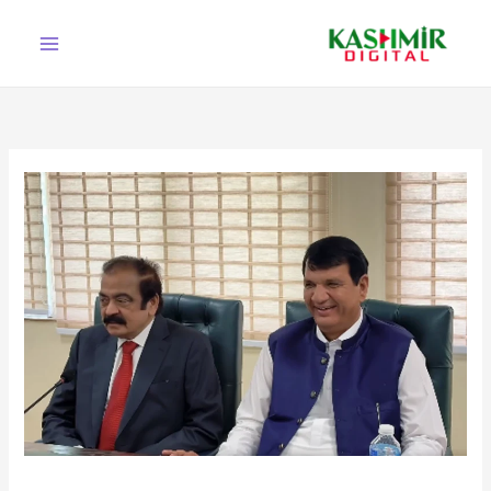
Ski
t
conten