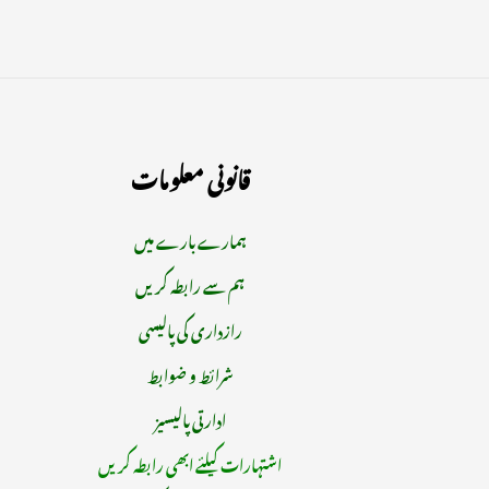
قانونی معلومات
ہمارے بارے میں
ہم سے رابطہ کریں
رازداری کی پالیسی
شرائط و ضوابط
ادارتی پالیسیز
اشتہارات کیلئے ابھی رابطہ کریں