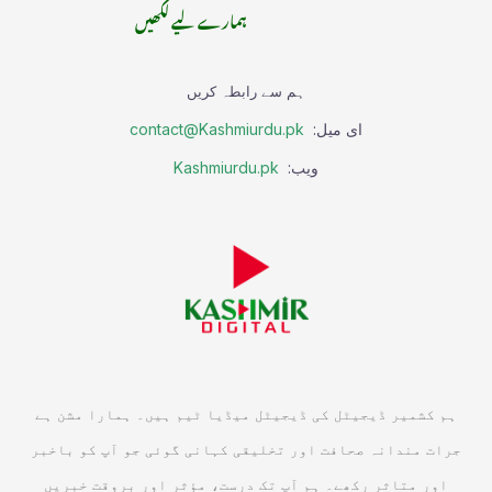
ہمارے لیے لکھیں
ہم سے رابطہ کریں
ای میل:
contact@Kashmiurdu.pk
ویب:
Kashmiurdu.pk
ہم کشمیر ڈیجیٹل کی ڈیجیٹل میڈیا ٹیم ہیں۔ ہمارا مشن ہے
جرات مندانہ صحافت اور تخلیقی کہانی گوئی جو آپ کو باخبر
اور متاثر رکھے۔ ہم آپ تک درست، مؤثر اور بروقت خبریں