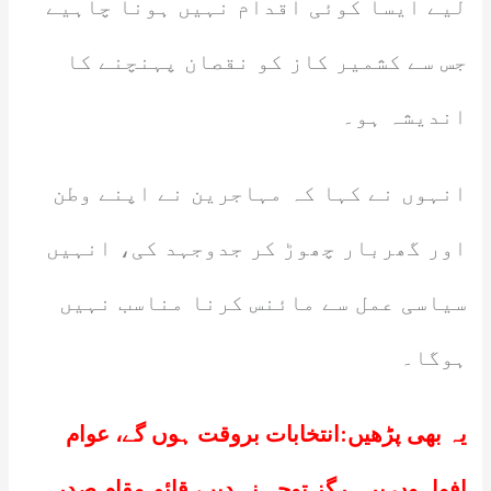
لیے ایسا کوئی اقدام نہیں ہونا چاہیے
جس سے کشمیر کاز کو نقصان پہنچنے کا
اندیشہ ہو۔
انہوں نے کہا کہ مہاجرین نے اپنے وطن
اور گھربار چھوڑ کر جدوجہد کی، انہیں
سیاسی عمل سے مائنس کرنا مناسب نہیں
ہوگا۔
یہ بھی پڑھیں:
انتخابات بروقت ہوں گے، عوام
افواہوں پر ہرگز توجہ نہ دیں، قائم مقام صدر