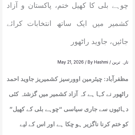
چوہے بلی کا کھیل ختم، پاکستان و آزاد
کشمیر میں ایک ساتھ انتخابات کرائے
جائیں، جاوید راٹھور
تازہ ترین
/
Hashmi
/ By
May 21, 2026
مظفرآباد: چیئرمین اوورسیز کشمیریز جاوید احمد
راٹھور نے کہا ہے کہ آزاد کشمیر میں گزشتہ کئی
دہائیوں سے جاری سیاسی “چوہے بلی کے کھیل”
کو ختم کرنا ناگزیر ہو چکا ہے اور اس کے لیے