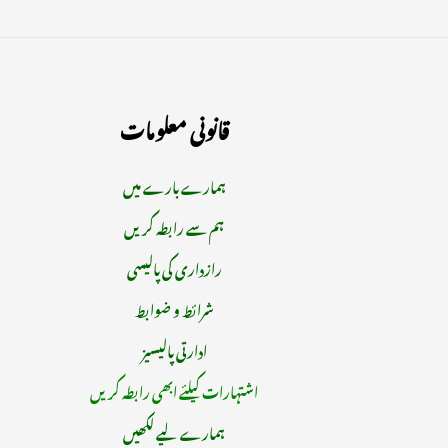
قانونی معلومات
ہمارے بارے میں
ہم سے رابطہ کریں
رازداری کی پالیسی
شرائط و ضوابط
ادارتی پالیسیز
اشتہارات کیلئے ابھی رابطہ کریں
ہمارے لیے لکھیں