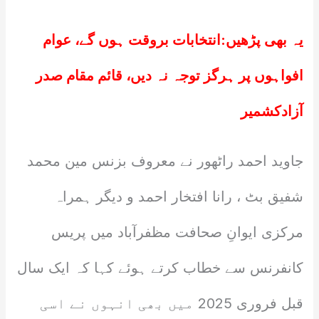
یہ بھی پڑھیں:
انتخابات بروقت ہوں گے، عوام
افواہوں پر ہرگز توجہ نہ دیں، قائم مقام صدر
آزادکشمیر
جاوید احمد راٹھور نے معروف بزنس مین محمد
شفیق بٹ ، رانا افتخار احمد و دیگر ہمراہ
مرکزی ایوانِ صحافت مظفرآباد میں پریس
کانفرنس سے خطاب کرتے ہوئے کہا کہ ایک سال
قبل فروری 2025 میں بھی انہوں نے اسی