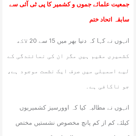
جمعیت علمائے جموں و کشمیر کا پی ٹی آئی سے
سابقہ اتحاد ختم
انہوں نے کہا کہ دنیا بھر میں 15 سے 20 لاکھ
کشمیری مقیم ہیں مگر ان کی نمائندگی کے
لیے اسمبلی میں صرف ایک نشست موجود ہے،
جو ناکافی ہے۔
انہوں نے مطالبہ کیا کہ اوورسیز کشمیریوں
کیلئے کم از کم پانچ مخصوص نشستیں مختص