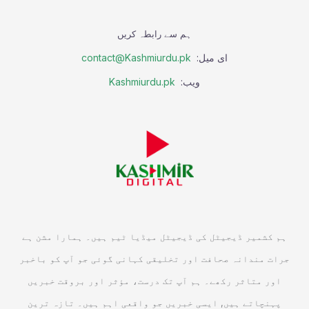
ہم سے رابطہ کریں
ای میل:
contact@Kashmiurdu.pk
ویب:
Kashmiurdu.pk
ہم کشمیر ڈیجیٹل کی ڈیجیٹل میڈیا ٹیم ہیں۔ ہمارا مشن ہے
جرات مندانہ صحافت اور تخلیقی کہانی گوئی جو آپ کو باخبر
اور متاثر رکھے۔ ہم آپ تک درست، مؤثر اور بروقت خبریں
پہنچاتے ہیں, ایسی خبریں جو واقعی اہم ہیں۔ تازہ ترین