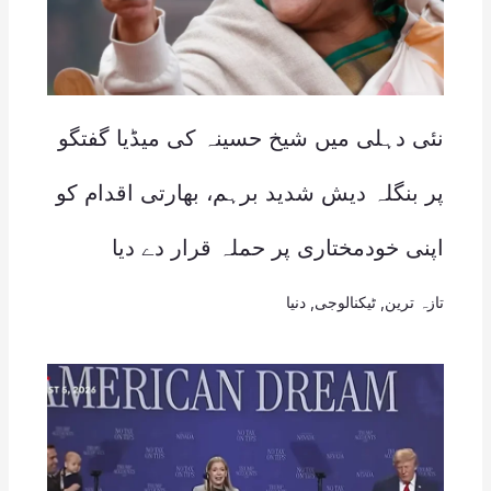
نئی دہلی میں شیخ حسینہ کی میڈیا گفتگو
پر بنگلہ دیش شدید برہم، بھارتی اقدام کو
اپنی خودمختاری پر حملہ قرار دے دیا
تازہ ترین
,
ٹیکنالوجی
,
دنیا