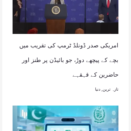
امریکی صدر ڈونلڈ ٹرمپ کی تقریب میں
بچے کے پیچھے دوڑ، جو بائیڈن پر طنز اور
حاضرین کے قہقہے
تازہ ترین
,
دنیا