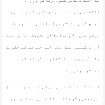
مداخلت دیکھی گئی، وفاقی وزراء
انتخابی مہمات میں شریک ہوتے ہیں اور
عوام کو یہ تاثر دیا جاتا ہے کہ چونکہ
مرکز میں فلاں جماعت کی حکومت ہے اس لیے
آزاد کشمیر میں بھی اسی جماعت کی حکومت
بنے گی، جس سے انتخابات کی شفافیت
متاثر ہوتی ہے۔
آزاد کشمیر اسمبلی اپنی مدت میں دو سال
کی توسیع کرے تاکہ آئندہ پاکستان اور