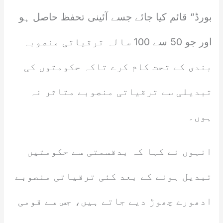
بورڈ” قائم کیا جائے جسے آئینی تحفظ حاصل ہو
اور جو 50 سے 100 سالہ ترقیاتی منصوبہ
بندی کے تحت کام کرے تاکہ حکومتوں کی
تبدیلی سے ترقیاتی منصوبے متاثر نہ
ہوں۔
انہوں نے کہا کہ بدقسمتی سے حکومتیں
تبدیل ہونے کے بعد کئی ترقیاتی منصوبے
ادھورے چھوڑ دیے جاتے ہیں، جس سے قومی