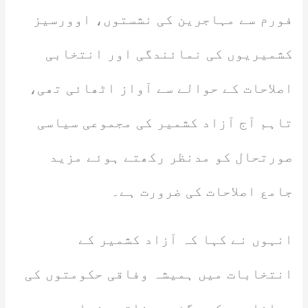
فورم سے مہاجرین کی نشستوں، اوورسیز
کشمیریوں کی نمائندگی اور انتخابی
اصلاحات کے حوالے سے آواز اٹھائی تھی،
تاہم آج آزاد کشمیر کی مجموعی سیاسی
صورتحال کو مدنظر رکھتے ہوئے مزید
جامع اصلاحات کی ضرورت ہے۔
انہوں نے کہا کہ آزاد کشمیر کے
انتخابات میں ہمیشہ وفاقی حکومتوں کی