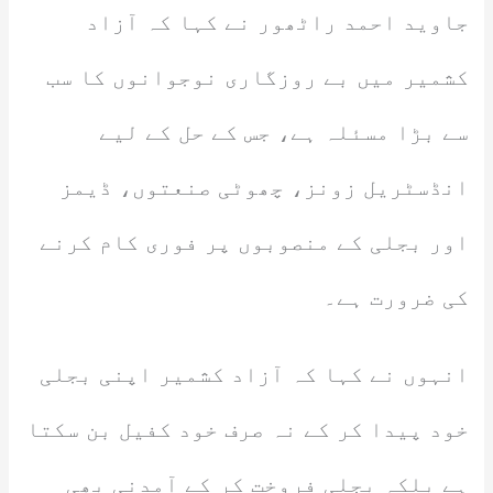
جاوید احمد راٹھور نے کہا کہ آزاد
کشمیر میں بے روزگاری نوجوانوں کا سب
سے بڑا مسئلہ ہے، جس کے حل کے لیے
انڈسٹریل زونز، چھوٹی صنعتوں، ڈیمز
اور بجلی کے منصوبوں پر فوری کام کرنے
کی ضرورت ہے۔
انہوں نے کہا کہ آزاد کشمیر اپنی بجلی
خود پیدا کر کے نہ صرف خود کفیل بن سکتا
ہے بلکہ بجلی فروخت کر کے آمدنی بھی