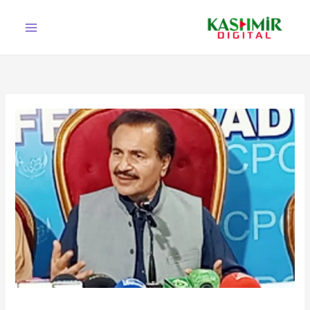
Ski
t
conten