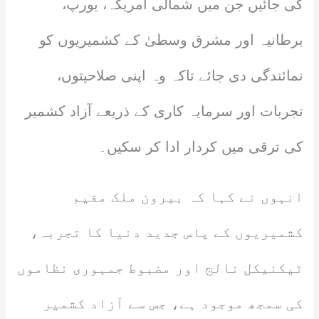
کی جائیں جن میں شمالی امریکہ، یورپ،
برطانیہ اور مشرق وسطیٰ کے کشمیریوں کو
نمائندگی دی جائے تاکہ وہ اپنی صلاحیتوں،
تجربات اور سرمایہ کاری کے ذریعے آزاد کشمیر
کی ترقی میں کردار ادا کر سکیں۔
انہوں نے کہا کہ بیرون ملک مقیم
کشمیریوں کے پاس جدید دنیا کا تجربہ،
ٹیکنیکل نالج اور مضبوط جمہوری نظاموں
کی سمجھ موجود ہے، جس سے آزاد کشمیر