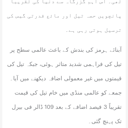
تھی۔ اس اہم گزرگاہ سے دنیا کی تقریباً
پانچویں حصہ تیل اور مائع قدرتی گیس کی
ترسیل ہوتی رہی ہے۔
آبنائے ہرمز کی بندش کے باعث عالمی سطح پر
تیل کی فراہمی شدید متاثر ہوئی، جبکہ تیل کی
قیمتوں میں غیر معمولی اضافہ دیکھنے میں آیا۔
جمعے کو عالمی منڈی میں خام تیل کی قیمت
تقریباً 3 فیصد اضافے کے بعد 109 ڈالر فی بیرل
تک پہنچ گئی۔