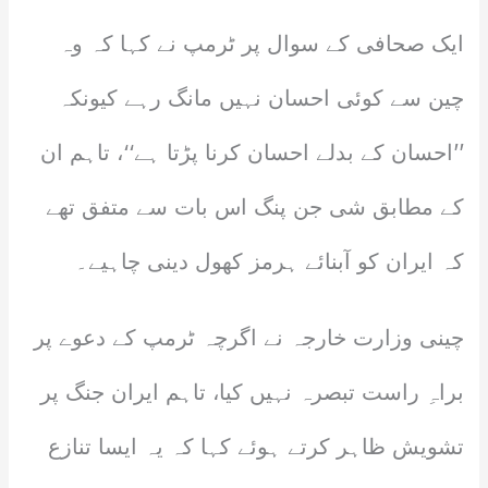
ایک صحافی کے سوال پر ٹرمپ نے کہا کہ وہ
چین سے کوئی احسان نہیں مانگ رہے کیونکہ
’’احسان کے بدلے احسان کرنا پڑتا ہے‘‘، تاہم ان
کے مطابق شی جن پنگ اس بات سے متفق تھے
کہ ایران کو آبنائے ہرمز کھول دینی چاہیے۔
چینی وزارت خارجہ نے اگرچہ ٹرمپ کے دعوے پر
براہِ راست تبصرہ نہیں کیا، تاہم ایران جنگ پر
تشویش ظاہر کرتے ہوئے کہا کہ یہ ایسا تنازع