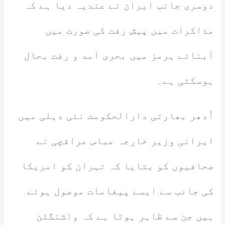
دوسری جانب ایران نے عندیہ دیا ہے کہ
مذاکرات میں پیش رفت کی صورت میں
آبنائے ہرمز میں بحری آمد و رفت بحال
ہوسکتی ہے۔
اُدھر بھارتی دارالحکومت نئی دہلی میں
ایرانی وزیر خارجہ عباس عراقچی نے
صحافیوں کو بتایا کہ تہران کو امریکا
کی جانب سے ایسے پیغامات موصول ہوئے
ہیں جن سے ظاہر ہوتا ہے کہ واشنگٹن