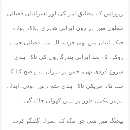
رپورٹس کے مطابق امریکی اور اسرائیلی فضائی
حملوں میں ہزاروں ایرانی شہری ہلاک ہوئے،
جبکہ لبنان میں بھی حزب اللہ ماہ فضائی حملے
روکنے کے بعد ایرانی بندرگاہوں کی ناکہ بندی
شروع کردی تھی، جس پر تہران نے واضح کیا کہ
جب تک امریکی ناکہ بندی ختم نہیں ہوتی، آبنائے
ہرمز مکمل طور پر نہیں کھولی جائے گی۔
بیجنگ میں شی جن پنگ کے ہمراہ گفتگو کرتے