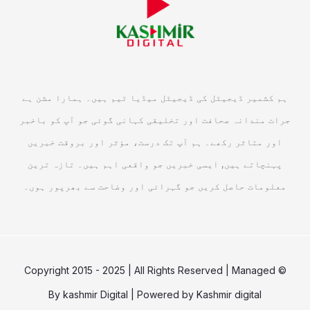
ہم کشمیر ڈیجیٹل کی ڈیجیٹل میڈیا ٹیم ہیں۔ ہمارا مشن ہے
جرات مندانہ صحافت اور تخلیقی کہانی گوئی جو آپ کو باخبر
اور متاثر رکھے۔ ہم آپ تک درست، مؤثر اور بروقت خبریں
پہنچاتے ہیں, ایسی خبریں جو واقعی اہم ہیں۔ تازہ ترین
معلومات حاصل کریں جو گہرائی اور وضاحت سے بھرپور ہوں۔
© Copyright 2015 - 2025 | All Rights Reserved | Managed
By
kashmir Digital
| Powered by
Kashmir digital