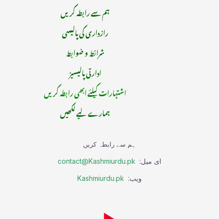
ہم سے رابطہ کریں
رازداری کی پالیسی
شرائط و ضوابط
ادارتی پالیسیز
اشتہارات کیلئے ابھی رابطہ کریں
ہمارے لیے لکھیں
ہم سے رابطہ کریں
ای میل:
contact@Kashmiurdu.pk
ویب:
Kashmiurdu.pk