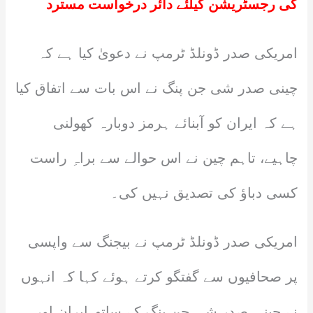
کی رجسٹریشن کیلئے دائر درخواست مسترد
امریکی صدر ڈونلڈ ٹرمپ نے دعویٰ کیا ہے کہ
چینی صدر شی جن پنگ نے اس بات سے اتفاق کیا
ہے کہ ایران کو آبنائے ہرمز دوبارہ کھولنی
چاہیے، تاہم چین نے اس حوالے سے براہِ راست
کسی دباؤ کی تصدیق نہیں کی۔
امریکی صدر ڈونلڈ ٹرمپ نے بیجنگ سے واپسی
پر صحافیوں سے گفتگو کرتے ہوئے کہا کہ انہوں
نے چینی صدر شی جن پنگ کے ساتھ ایران اور