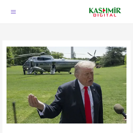
Ski
t
conten