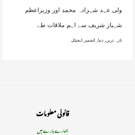
ولی عہد شہزادہ محمد اور وزیراعظم
شہباز شریف سے اہم ملاقات طے
تازہ ترین
,
دنیا
,
کشمیر ڈیجیٹل
قانونی معلومات
ہمارے بارے میں