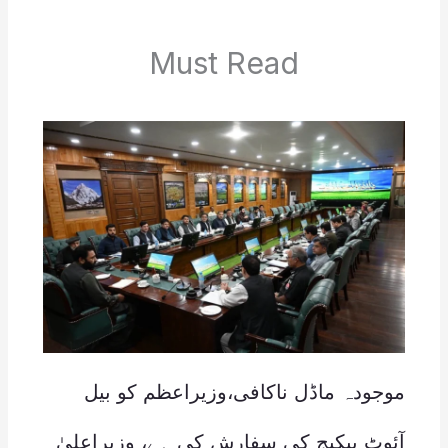
Must Read
موجودہ ماڈل ناکافی،وزیراعظم کو بیل
آئوٹ پیکیج کی سفارش کی ہے، وزیراعلیٰ