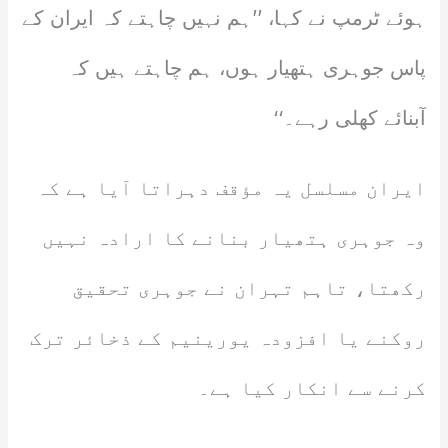
ہوئے ٹرمپ نے کہا، ’’ہم نہیں چاہتے کہ ایران کے
پاس جوہری ہتھیار ہوں، ہم چاہتے ہیں کہ
آبنائے کھلی رہے۔‘‘
ایران مسلسل یہ مؤقف دہراتا آیا ہے کہ
وہ جوہری ہتھیار بنانے کا ارادہ نہیں
رکھتا، تاہم تہران نے جوہری تحقیق
روکنے یا افزودہ یورینیم کے ذخائر ترک
کرنے سے انکار کیا ہے۔