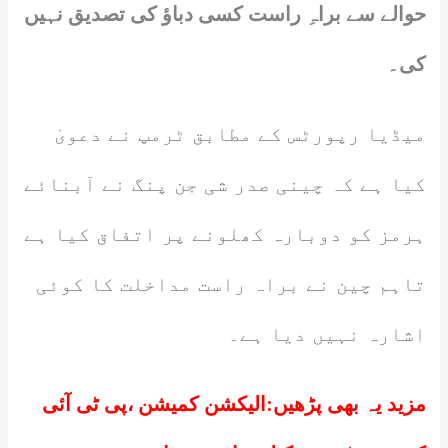
حوالے سے براہِ راست کسی دباؤ کی تصدیق نہیں
کی۔
میڈیا رپورٹس کے مطابق ٹرمپ نے دعویٰ
کیا ہے کہ چینی صدر شی جن پنگ نے آبنائے
ہرمز کو دوبارہ کھلونے پر اتفاق کیا ہے
تاہم چین نے براہ راست مداخلت کا کوئی
اشارہ نہیں دیا ہے۔
مزید یہ بھی پڑھیں:
الیکشن کمیشن ،پی ٹی آئی