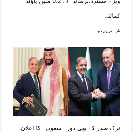
ویزے مسترد،برطانیہ نے 9.2 ملین پاؤنڈ
کمالئے
تازہ ترین
,
دنیا
ترک صدر کے بھی دورہ سعودیہ کا اعلان،