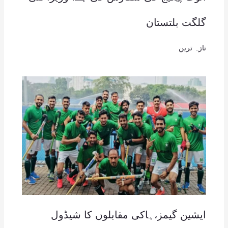
گلگت بلتستان
تازہ ترین
ایشین گیمز،ہاکی مقابلوں کا شیڈول