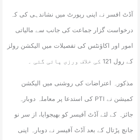
آڈٹ افسر نے اپنی رپورٹ میں نشاندہی کی کہ
درخواست گزار جماعت کی جانب سے مالیاتی
امور اور اکاؤنٹس کی تفصیلات میں الیکشن رولز
کے رول 121 کی خلاف ورزی پائی گئی ۔
مذکورہ اعتراضات کی روشنی میں الیکشن
کمیشن نے PTI کی استدعا پر معاملہ دوبارہ
جائزہ کے لئے آڈٹ آفیسر کو بھیجوایا، از سر نو
جانچ پڑتال کے بعد آڈٹ آفیسر نے دوبارہ اپنی