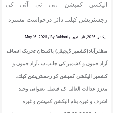
الیکشن کمیشن ،پی ٹی آئی کی
رجسٹریشن کیلئے دائر درخواست مسترد
الیکشن 2026
,
تازہ ترین
/
Bukhari
/ By
May 16, 2026
مظفرآباد(کشمیر ڈیجیٹل) پاکستان تحریک انصاف
آزاد جموں و کشمیر کی جانب سےآزاد جموں و
کشمیر الیکشن کمیشن کو رجسٹریشن کیلئے
معزز عدالت العالیہ کے فیصلہ بعنوانی وحید
اشرف و غیره بنام الیکشن کمیشن و غیره