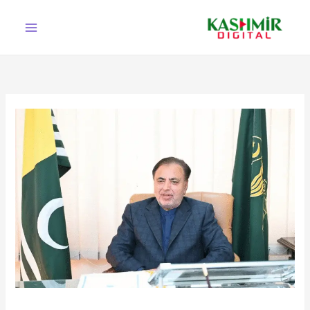
Ski
t
conten