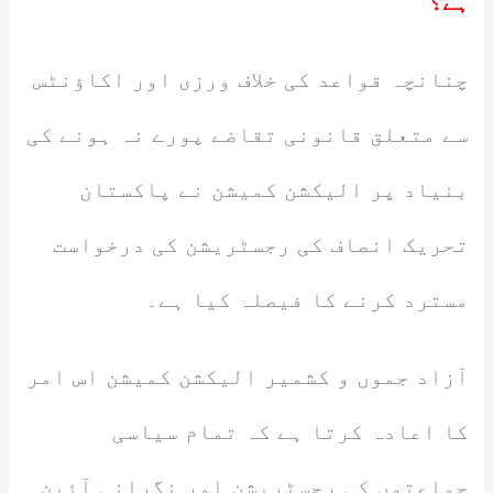
ہے؟
چنانچہ قواعد کی خلاف ورزی اور اکاؤنٹس
سے متعلق قانونی تقاضے پورے نہ ہونے کی
بنیاد پر الیکشن کمیشن نے پاکستان
تحریک انصاف کی رجسٹریشن کی درخواست
مسترد کرنے کا فیصلہ کیا ہے۔
آزاد جموں و کشمیر الیکشن کمیشن اس امر
کا اعادہ کرتا ہے کہ تمام سیاسی
جماعتوں کی رجسٹریشن اور نگرانی آئین