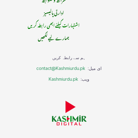
ادارتی پالیسیز
اشتہارات کیلئے ابھی رابطہ کریں
ہمارے لیے لکھیں
ہم سے رابطہ کریں
ای میل:
contact@Kashmiurdu.pk
ویب:
Kashmiurdu.pk