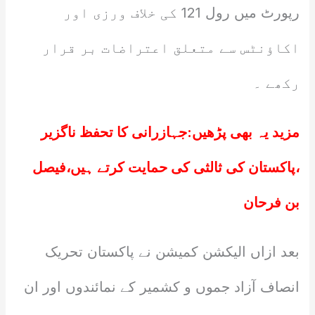
رپورٹ میں رول 121 کی خلاف ورزی اور
اکاؤنٹس سے متعلق اعتراضات بر قرار
رکھے ۔
مزید یہ بھی پڑھیں:
جہازرانی کا تحفظ ناگزیر
،پاکستان کی ثالثی کی حمایت کرتے ہیں،فیصل
بن فرحان
بعد ازاں الیکشن کمیشن نے پاکستان تحریک
انصاف آزاد جموں و کشمیر کے نمائندوں اور ان