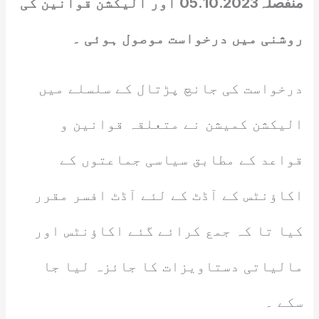
منفصلہ05.10.2023 اور الیکشن قوانین کی
روشنی میں درخواست موصول ہوئی ۔
درخواست کی جانچ پڑتال کے سلسلے میں
الیکشن کمیشن نے متعلقہ قوانین و
قواعد کے مطابق سیاسی جماعتوں کے
اکاؤنٹس کے آڈٹ کے لئے آڈٹ افسر مقرر
کیا تا کہ جمع کرائے گئے اکاؤنٹس اور
مالیاتی دستاویزات کا جائزہ لیا جا
سکے ۔