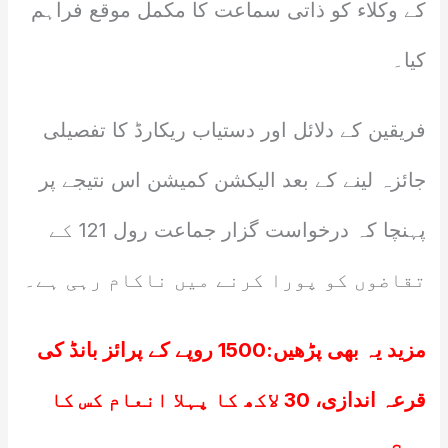
کے وکلاء کو ذاتی سماعت کا مکمل موقع فراہم
کیا۔
فریقین کے دلائل اور دستیاب ریکارڈ کا تفصیلی
جائزہ لینے کے بعد الیکشن کمیشن اس نتیجے پر
پہنچا کہ درخواست گزار جماعت رول 121 کے
تقاضوں کو پورا کرنے میں ناکام رہی ہے۔
مزید یہ بھی پڑھیں:
1500 روپے کے پرائز بانڈ کی
قرعہ اندازی، 30 لاکھ کا پہلا انعام کس کا