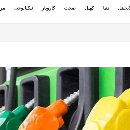
یجیٹل
دنیا
کھیل
صحت
کاروبار
ٹیکنالوجی
مو