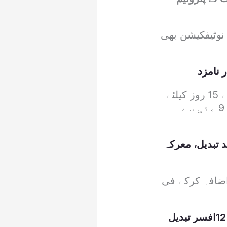
 نوٹیفکیشن بھی
 نامزد
پیٹرولیم ڈویژن کی جانب سے جاری نوٹیفکیشن کے مطابق حکومت نے اگلے 15 روز کیلئے
پیٹرولیم مصنوعات کی قیمتوں میں اضافہ کردیا گیا ہے اور اس کا اطلاق 9 مئی سے
د تبدیل، معرکہ
 اسپیڈ ڈیزل کی قیمت میں فی لیٹر 15 روپے اضافہ کرکے فی