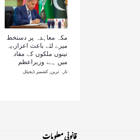
مکہ معاہدہ پر دستخط
میرے لئے باعث اعزاز،یہ
تینوں ملکوں کے مفاد
میں ہے، وزیراعظم
تازہ ترین
,
کشمیر ڈیجیٹل
قانونی معلومات