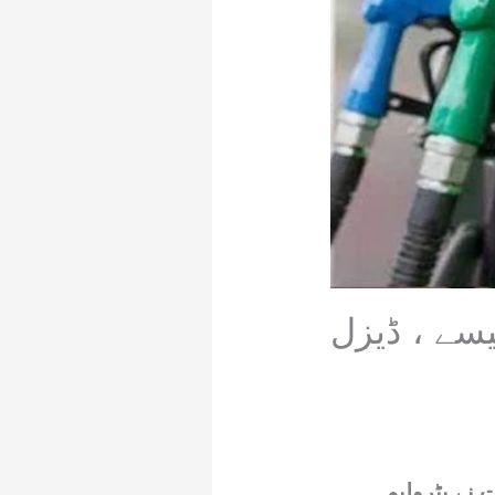
لیم قیمتوں میں اضافہ،پٹرول 14روپے 92پیسے ، ڈیزل
 نے پٹرولیم