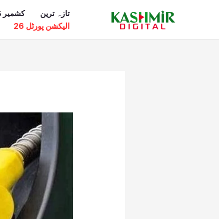
Ski
تازہ ترین
کشمیر ڈ
t
الیکشن پورٹل 26
conten