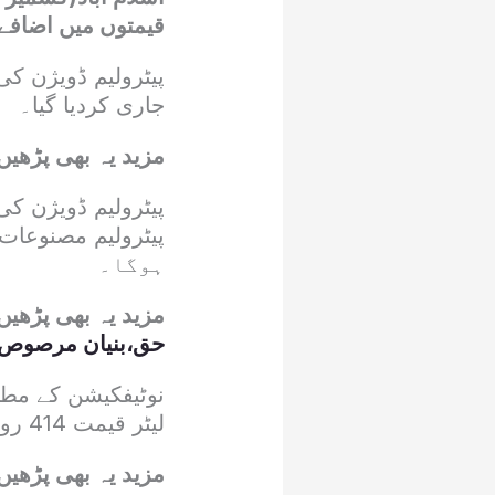
قیمتوں میں اضافے 
پیٹرولیم ڈویژن ک
جاری کردیا گیا۔
مزید یہ بھی پڑھیں
ہوگا۔
مزید یہ بھی پڑھیں
حق،بنیان مرصوص ن
لیٹر قیمت 414 روپے 58 پیسے مقرر کردی گئی ہے۔
مزید یہ بھی پڑھیں