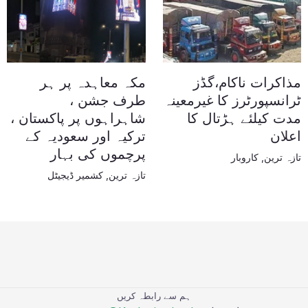
مذاکرات ناکام،گڈز
مکہ معاہدہ پر ہر
ٹرانسپورٹرز کا غیرمعینہ
طرف جشن ،
مدت کیلئے ہڑتال کا
شاہراہوں پر پاکستان ،
اعلان
ترکیہ اور سعودیہ کے
پرچموں کی بہار
تازہ ترین
,
کاروبار
تازہ ترین
,
کشمیر ڈیجیٹل
ہم سے رابطہ کریں