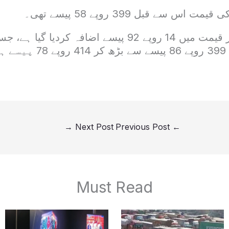
س سے قبل 399 روپے 58 پیسے تھی۔
پیٹرول کی فی لیٹر قیمت میں 14 روپے 92 پیسے اضافہ کرد
ے۔
→
Next Post
Previous Post
←
Must Read