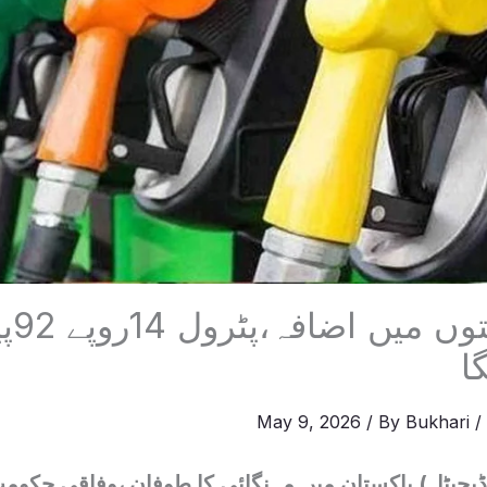
پٹرو
May 9, 2026
/ By
Bukhari
 ڈیجیٹل) پاکستان میں مہنگائی کا طوفان ،وفاقی حکومت