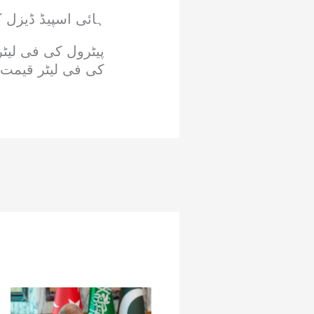
ہائی اسپیڈ ڈیزل کی قیمت ا
کی فی لیٹر قیمت 399 روپے 86 پیسے سے بڑھ کر 414 روپے 78 پیسے ہوگئی ہ