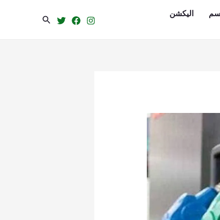
سم
الیکشن
Search