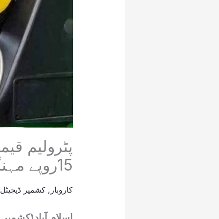
15روپے مہنگا
کاروبار
,
کشمیر ڈیجیٹل
/
اسلام آباد(کشمیر