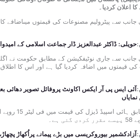
کا اعلان کردیا۔
ی جانب سے پیٹرولیم مصنوعات کی قیمتوں میںاضافے کا
:
حویلی: ڈاکٹر عبدالعزیز ڈار جماعت اسلامی کے امیدوار
:
آئی ایس پی آر ایکس اکاونٹ پروفائل تصویر دھائی بع
مایاں
نوٹیفکیشن کے مطابق ہائی
:
آزادکشمیر بیوروکریسی میں بڑے پیمانے پراُکھاڑ پچھاڑ،12افسر تبدیل