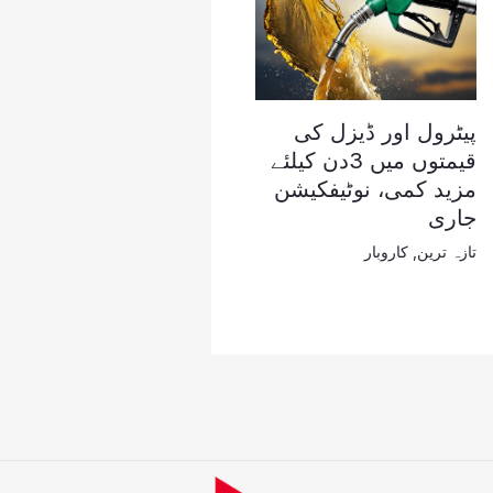
پیٹرول اور ڈیزل کی
قیمتوں میں 3دن کیلئے
مزید کمی، نوٹیفکیشن
جاری
تازہ ترین
,
کاروبار