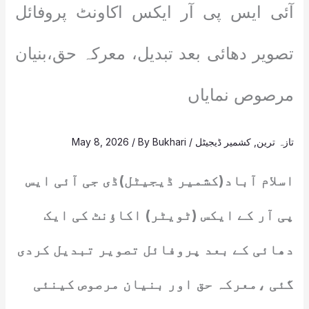
آئی ایس پی آر ایکس اکاونٹ پروفائل
تصویر دھائی بعد تبدیل، معرکہ حق،بنیان
مرصوص نمایاں
تازہ ترین
,
کشمیر ڈیجیٹل
/
Bukhari
/ By
May 8, 2026
اسلام آباد(کشمیر ڈیجیٹل)ڈی جی آئی ایس
پی آر کے ایکس (ٹویٹر) اکاؤنٹ کی ایک
دھائی کے بعد پروفائل تصویر تبدیل کردی
گئی ،معرکہ حق اور بنیان مرصوص کینئی