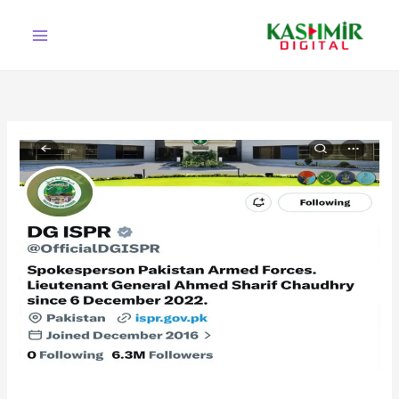
Ski
t
conten