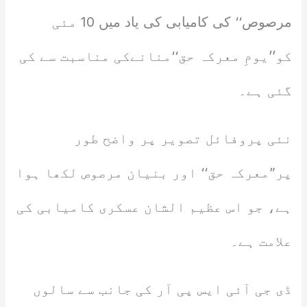
مرصوص‘‘ کی کامیابی کی یاد میں 10 مئی
کو’’یومِ معرکہ حق‘‘منانےکی مناسبت سے کی
گئی ہے۔
نئی پروفائل تصویر پر واضح طور
پر”معرکہ حق‘‘ اور بنیان مرصوص لکھا ہوا
ہے، جو اس عظیم الشان عسکری کامیابی کی
علامت ہے۔
ڈی جی آئی ایس پی آر کی جانب سے سالوں