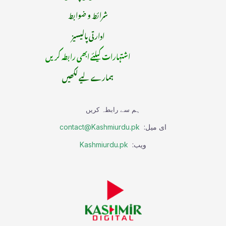
شرائط و ضوابط
ادارتی پالیسیز
اشتہارات کیلئے ابھی رابطہ کریں
ہمارے لیے لکھیں
ہم سے رابطہ کریں
ای میل:
contact@Kashmiurdu.pk
ویب:
Kashmiurdu.pk