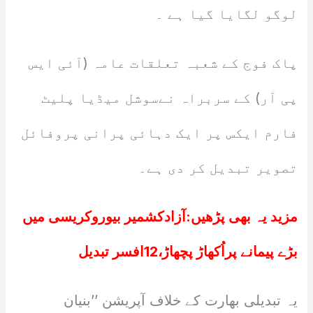
لوگو لگایا گیا ہے ۔
پاک فوج کے شعبہ تعلقات عامہ (آئی ایس
پی آر) کے سربراہ نےسوشل میڈیا پلیٹ
فارم ایکس پر ایک دہائی پرانی پروفائل
تصویر تبدیل کر دی ہے۔
مزید یہ بھی پڑھیں:
آزادکشمیر بیوروکریسی میں
بڑے پیمانے پراُکھاڑ پچھاڑ،12افسر تبدیل
یہ تبدیلی بھارت کے خلاف آپریشن ’’بنیان