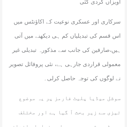
آویزاں کردی گئی
سرکاری اور عسکری نوعیت کے اکاؤنٹس میں
اس قسم کی تبدیلیاں کم ہی دیکھنے میں آتی
ہیں،صارفین کی جانب سے مذکورہ تبدیلی غیر
معمولی قراردی جارہی ہے، نئی پروفائل تصویر
نے لوگوں کی توجہ حاصل کرلی۔
سوشل میڈیا پلیٹ فارمز پر یہ موضوع
تیزی سے زیر بحث آ گیا ہے اور مختلف
پوسٹس و تبصروں میں اسے نمایاں انداز