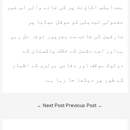
بعدایکس اکاؤنٹ پر کی جانے والی اس غیر
معمولی تبدیلی کو سوشل میڈیا پر
صارفین کی جانب سے بھرپور توجہ مل رہی
ہےاور اسے دشمن کے خلاف پاکستان کے
دوٹوک موقف اور دفاعی برتری کے اظہار
کے طور پر دیکھا جا رہا ہے۔
→
Next Post
Previous Post
←