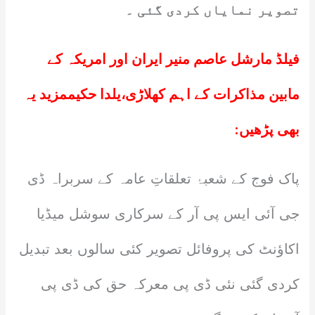
تصویر نمایاں کردی گئی ۔
فیلڈ مارشل عاصم منیر ایران اور امریکہ کے
مابین مذاکرات کے اہم کھلاڑی،یلدا حکیم
مزید یہ
بھی پڑھیں:
پاک فوج کے شعبۂ تعلقاتِ عامہ کے سربراہ ڈی
جی آئی ایس پی آر کے سرکاری سوشل میڈیا
اکاؤنٹ کی پروفائل تصویر کئی سالوں بعد تبدیل
کردی گئی نئی ڈی پی معرکہ حق کی ڈی پی