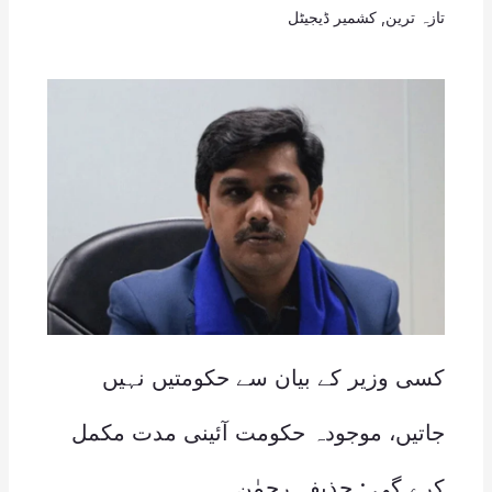
تازہ ترین
,
کشمیر ڈیجیٹل
کسی وزیر کے بیان سے حکومتیں نہیں
جاتیں، موجودہ حکومت آئینی مدت مکمل
کرے گی : حذیفہ رحمٰن