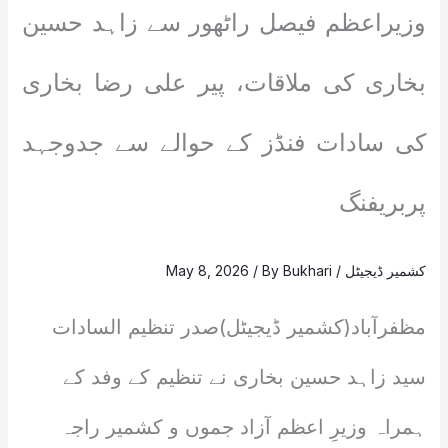
وزیراعظم فیصل راٹھور سے زاہد حسین
بخاری کی ملاقات، پیر علی رضا بخاری
کی سادات فنڈز کے حوالے سے جدوجہد
پربریفنگ
کشمیر ڈیجیٹل
/
Bukhari
/ By
May 8, 2026
مظفرآباد(کشمیر ڈیجیٹل)صدر تنظیم السادات
سید زاہد حسین بخاری نے تنظیم کے وفد کے
ہمراہ وزیرِ اعظم آزاد جموں و کشمیر راجہ