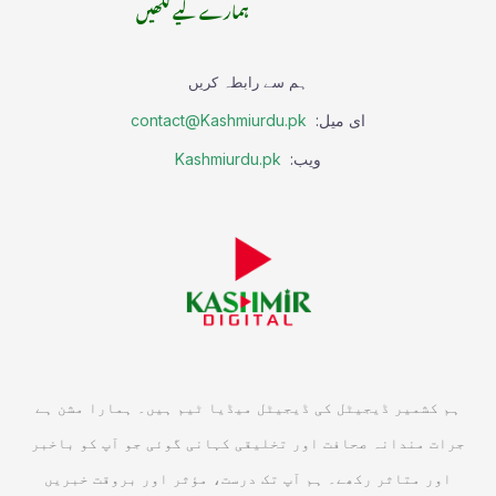
ہمارے لیے لکھیں
ہم سے رابطہ کریں
ای میل:
contact@Kashmiurdu.pk
ویب:
Kashmiurdu.pk
ہم کشمیر ڈیجیٹل کی ڈیجیٹل میڈیا ٹیم ہیں۔ ہمارا مشن ہے
جرات مندانہ صحافت اور تخلیقی کہانی گوئی جو آپ کو باخبر
اور متاثر رکھے۔ ہم آپ تک درست، مؤثر اور بروقت خبریں