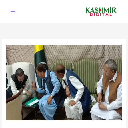
Ski
t
conten