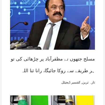
مسلح جتھوں نے مظفرآباد پر چڑھائی کی تو
ہر طریقے سے روکا جائیگا، رانا ثنا اللہ
تازہ ترین
,
کشمیر ڈیجیٹل