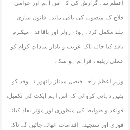
اعظم سے گزارش کی کہ اس اہم اور عوامی
فلاح کے منصوبے کی باقی ماندہ قانون سازی
جلد مکمل کرتے ہوئے رولز اور باقاعدہ میکنزم
نافذ کیا جائے تاکہ غریب و نادار ساداتِ کرام کو
عملی ریلیف فراہم ہو سکے۔
وزیرِ اعظم راجہ فیصل ممتاز راٹھور نے وفد کو
یقین دہانی کروائی کہ اس اہم ایکٹ کی تکمیل،
قواعد و ضوابط کی منظوری اور مؤثر نفاذ کیلئے
فوری اور سنجیدہ اقدامات اٹھائے جائیں گے تاکہ