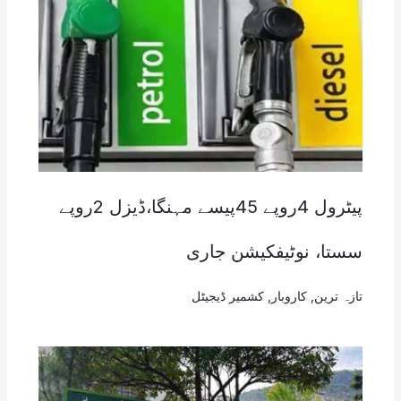
پیٹرول 4روپے 45پیسے مہنگا،ڈیزل 2روپے
سستا، نوٹیفکیشن جاری
تازہ ترین
,
کاروبار
,
کشمیر ڈیجیٹل