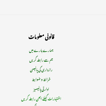
قانونی معلومات
ہمارے بارے میں
ہم سے رابطہ کریں
رازداری کی پالیسی
شرائط و ضوابط
ادارتی پالیسیز
اشتہارات کیلئے ابھی رابطہ کریں