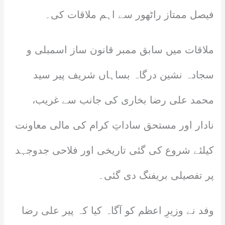
فیصل ممتاز راٹھور سے اہم ملاقات کی۔
ملاقات میں سابق ممبر قانون ساز اسمبلی و
سجادہ نشین درگاہ بساہاں شریف پیر سید
محمد علی رضا بخاری کی جانب سے غریب،
نادار اور مستحق ساداتِ کرام کی مالی معاونت
کیلئے شروع کی گئی تاریخی اور فلاحی جدوجہد
پر تفصیلی بریفنگ دی گئی۔
وفد نے وزیرِ اعظم کو آگاہ کیا کہ پیر علی رضا