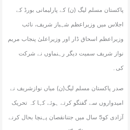
پاکستان مسلم لیگ (ن) کے پارلیمانی بورڈ کے
اجلاس میں وزیراعظم شہباز شریف، نائب
وزیراعظم اسحاق ڈار اور وزیراعلیٰ پنجاب مریم
نواز شریف سمیت دیگر رہنماوں نے شرکت
کی۔
صدر پاکستان مسلم لیگ(ن) میاں نوازشریف نے
امیدواروں سے گفتگو کرتے ہوئے کہا کہ تحریک
آزادی کو5 سال میں جتنانقصان پہنچا بحال کرنے