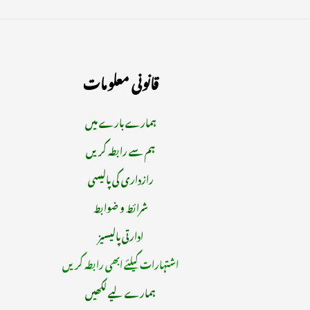
قانونی معلومات
ہمارے بارے میں
ہم سے رابطہ کریں
رازداری کی پالیسی
شرائط و ضوابط
ادارتی پالیسیز
اشتہارات کیلئے ابھی رابطہ کریں
ہمارے لیے لکھیں