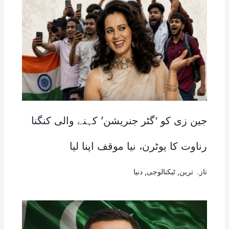
جین زی کو ‘گٹر جنریشن’ کہنے والی کنگنا
رناوت کا یوٹرن، نیا موقف اپنا لیا
تازہ ترین
,
ٹیکنالوجی
,
دنیا