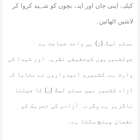
کیلیے اپنی جان اور اپنے بچوں کو شہید کروا کر
لاشیں اٹھائیں۔
مسلم لیگ (ن) ہی واحد جماعت ہے
جوکشمیریوں کیحقیقی نظریہ اور شہدا کی
وارث ہے۔کشمیری امیدواروں نے بتایا کہ
آزاد کشمیر میں مسلم لیگ (ن) کا جیتنا
ناگزیر ہے وگرنہ آزادی کی تحریک کو
نقصان پہنچ سکتا ہے۔