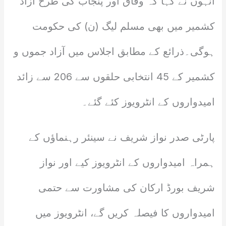
انہوں نے کہا کہ وفاق اور پنجاب کی طرح آزاد
کشمیر میں بھی مسلم لیگ (ن) کی حکومت
ہوگی۔ذرائع کے مطابق اجلاس میں آزاد جموں و
کشمیر کے 45 انتخابی حلقوں سے 206 سے زائد
امیدواروں کے انٹرویوز کئے گئے۔
پارٹی صدر نواز شریف نے سینئر رہنماؤں کے
ہمراہ امیدواروں کے انٹرویوز کیے اور نواز
شریف بورڈ ارکان کی مشاورت سے حتمی
امیدواروں کا فیصلہ کریں گے، انٹرویوز میں