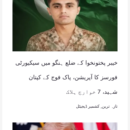
خیبر پختونخوا کے ضلع ہنگو میں سیکیورٹی
فورسز کا آپریشن، پاک فوج کے کپتان
شہید، 7 خوارج ہلاک
تازہ ترین
,
کشمیر ڈیجیٹل