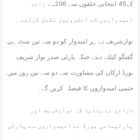
کے45 انتخابی حلقوں سے 206سے زائد
امیدواروں کے انٹرویوز مکمل کرلئے ۔
نوازشریف نے ہر امیدوار کو دو سے تین منٹ ہی
گفتگو کیلئے دیئے جبکہ پارٹی صدر نواز شریف
بورڈ ارکان کی مشاورت سے دو سے تین روز میں
حتمی امیدواروں کا فیصلہ کریں گے۔
ذرائع نے بتایا کہ نوازشریف اور
پارلیمانی بورڈ نے امیدواروں سے پارٹی