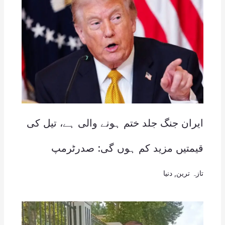
ایران جنگ جلد ختم ہونے والی ہے، تیل کی
قیمتیں مزید کم ہوں گی: صدرٹرمپ
تازہ ترین
,
دنیا