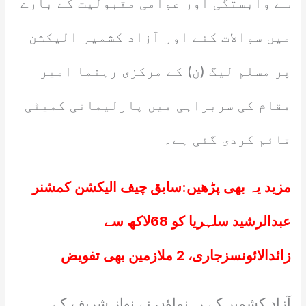
سے وابستگی اور عوامی مقبولیت کے بارے
میں سوالات کئے اور آزاد کشمیر الیکشن
پر مسلم لیگ (ن) کے مرکزی رہنما امیر
مقام کی سربراہی میں پارلیمانی کمیٹی
قائم کردی گئی ہے۔
مزید یہ بھی پڑھیں:
سابق چیف الیکشن کمشنر
عبدالرشید سلہریا کو 68لاکھ سے
زائدالائونسزجاری، 2 ملازمین بھی تفویض
آزاد کشمیر کے رہنماؤں نے نواز شریف کے