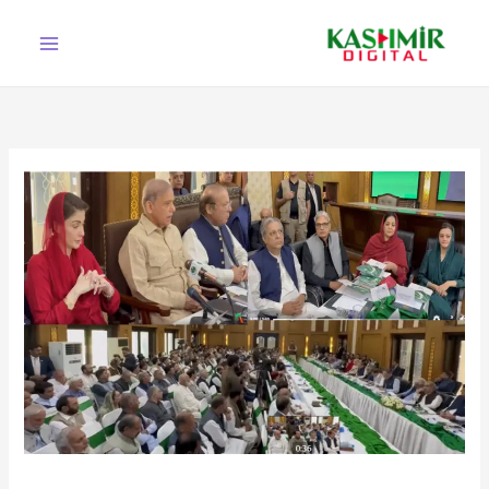
Ski
t
conten