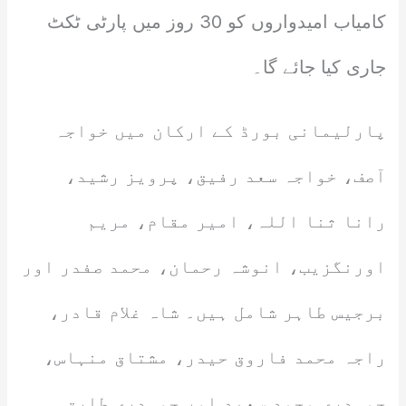
کامیاب امیدواروں کو 30 روز میں پارٹی ٹکٹ
جاری کیا جائے گا۔
پارلیمانی بورڈ کے ارکان میں خواجہ
آصف، خواجہ سعد رفیق، پرویز رشید،
رانا ثنا اللہ، امیر مقام، مریم
اورنگزیب، انوشہ رحمان، محمد صفدر اور
برجیس طاہر شامل ہیں۔ شاہ غلام قادر،
راجہ محمد فاروق حیدر، مشتاق منہاس،
چوہدری محمد سعید اور چوہدری طارق