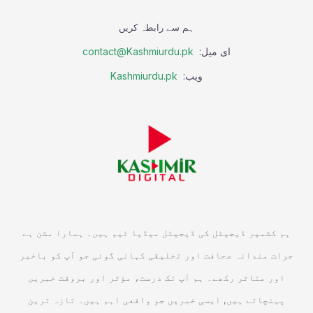
ہم سے رابطہ کریں
ای میل:
contact@Kashmiurdu.pk
ویب:
Kashmiurdu.pk
ہم کشمیر ڈیجیٹل کی ڈیجیٹل میڈیا ٹیم ہیں۔ ہمارا مشن ہے
جرات مندانہ صحافت اور تخلیقی کہانی گوئی جو آپ کو باخبر
اور متاثر رکھے۔ ہم آپ تک درست، مؤثر اور بروقت خبریں
پہنچاتے ہیں, ایسی خبریں جو واقعی اہم ہیں۔ تازہ ترین