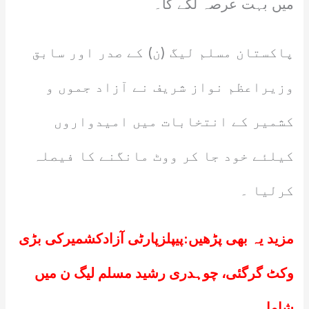
میں بہت عرصہ لگے گا۔
پاکستان مسلم لیگ (ن) کے صدر اور سابق
وزیراعظم نواز شریف نے آزاد جموں و
کشمیر کے انتخابات میں امیدواروں
کیلئے خود جا کر ووٹ مانگنے کا فیصلہ
کرلیا ۔
مزید یہ بھی پڑھیں:
پیپلزپارٹی آزادکشمیرکی بڑی
وکٹ گرگئی، چوہدری رشید مسلم لیگ ن میں
شامل