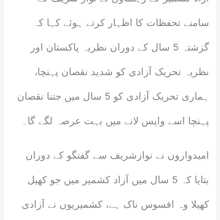
سامنے تحفظات کا اظہار کرتے ہوئے کہا کہ
گزشتہ 5 سال کے دوران نظریہ پاکستان اور
نظریہ تحریک آزادی کو شدید نقصان پہنچا،
ہماری تحریک آزادی کو 5 سال میں جتنا نقصان
پہنچا اسے واپس لانے میں بہت عرصہ لگے گا۔
امیدواروں نے نوازشریف سے گفتگو کے دوران
بتایا کہ 5 سال میں آزاد کشمیر میں جو کھیل
کھیلا وہ افسوس ناک ہے، کشمیریوں نے آزادی