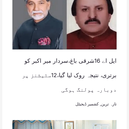
ایل اے 16شرقی باغ،سردار میر اکبر کو
برتری، نتیجہ روک لیا گیا،12سٹیشنز پر
دوبارہ پولنگ ہوگی
تازہ ترین
,
کشمیر ڈیجیٹل