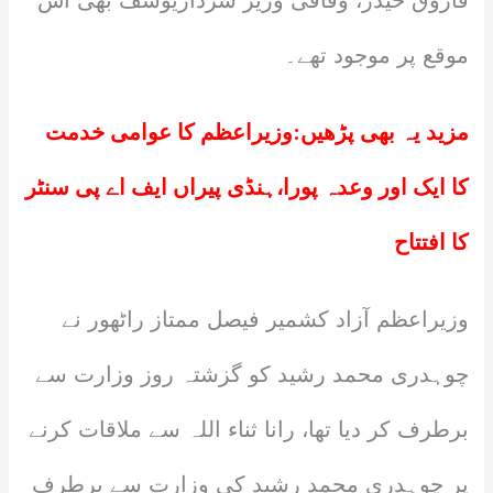
موقع پر موجود تھے۔
مزید یہ بھی پڑھیں:
وزیراعظم کا عوامی خدمت
کا ایک اور وعدہ پورا،ہنڈی پیراں ایف اے پی سنٹر
کا افتتاح
وزیراعظم آزاد کشمیر فیصل ممتاز راٹھور نے
چوہدری محمد رشید کو گزشتہ روز وزارت سے
برطرف کر دیا تھا، رانا ثناء اللہ سے ملاقات کرنے
پر چوہدری محمد رشید کی وزارت سے برطرف