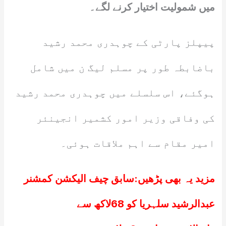
میں شمولیت اختیار کرنے لگے۔
پیپلز پارٹی کے چوہدری محمد رشید
باضابطہ طور پر مسلم لیگ ن میں شامل
ہوگئے، اس سلسلے میں چوہدری محمد رشید
کی وفاقی وزیر امور کشمیر انجینئر
امیر مقام سے اہم ملاقات ہوئی۔
مزید یہ بھی پڑھیں:
سابق چیف الیکشن کمشنر
عبدالرشید سلہریا کو 68لاکھ سے