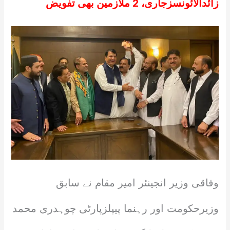
زائدالائونسزجاری، 2 ملازمین بھی تفویض
وفاقی وزیر انجینئر امیر مقام نے سابق
وزیرحکومت اور رہنما پیپلزپارٹی چوہدری محمد