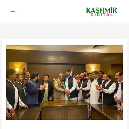
Ski
t
conten