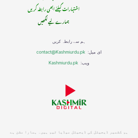
اشتہارات کیلئے ابھی رابطہ کریں
ہمارے لیے لکھیں
ہم سے رابطہ کریں
ای میل:
contact@Kashmiurdu.pk
ویب:
Kashmiurdu.pk
ہم کشمیر ڈیجیٹل کی ڈیجیٹل میڈیا ٹیم ہیں۔ ہمارا مشن ہے