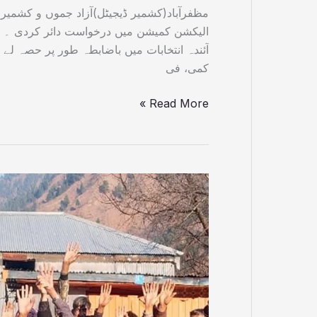
مظفرآباد(کشمیر ڈیجیٹل)آزاد جموں و کشمیر
الیکشن کمیشن میں درخواست دائر کردی ۔ ا
آئندہ انتخابات میں باضابطہ طور پر حصہ ل
کمی، فی
Read More »
نذیر
مغل
ساتھیوں
سمیت
تحریک
انصاف
سے
مستعفی،ن