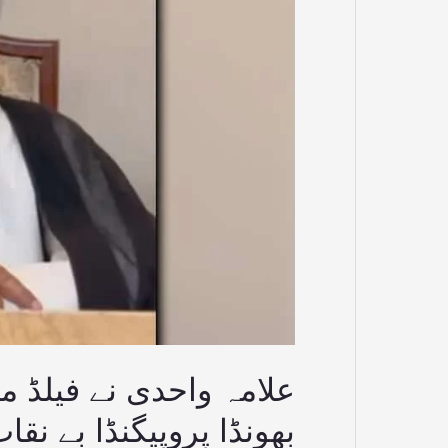
کیخلاف
تحریک
انصاف
کا
بھونڈا
پروپیگنڈا
بے
نقاب
کردیا
علامہ واحدی نے فیلڈ 
بھونڈا پروپیگنڈا بے نقا