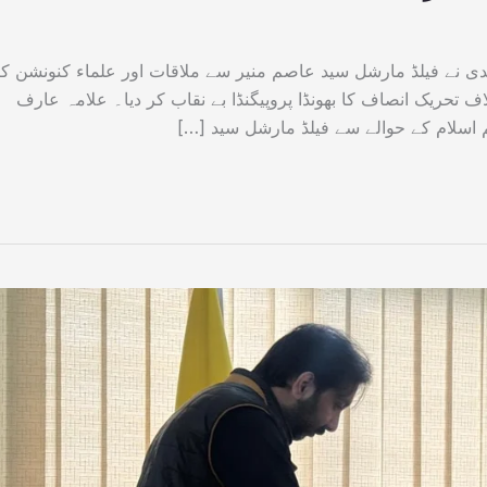
 نے فیلڈ مارشل سید عاصم منیر سے ملاقات اور علماء کنونشن کا
خلاف تحریک انصاف کا بھونڈا پروپیگنڈا بے نقاب کر دیا۔ علامہ عارف
م اسلام کے حوالے سے فیلڈ مارشل سید […]