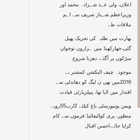
اعلان، ولی عہد شہزادہ محمد اور
وزیراعظم شہباز شریف سے اہم
ملاقات طے
بھارت میں طلبہ کی تحریک پھیل
گئی،جھارکھنڈ میں ہزاروں نوجوان
سڑکوں پر آگئے، دھرنا شروع
موجودہ چیف الیکشن کمشنر نے
2016میں بھی ن لیگ کو دھاندلی سے
اقتدار میں لایا تھا، پیپلزپارٹی قیادت
ویمن یونیورسٹی باغ کیلئے 2ارب55روپے
منظور، پری کوالیفائیڈ فرموں سے کام
کرایا جائے،احسن اقبال