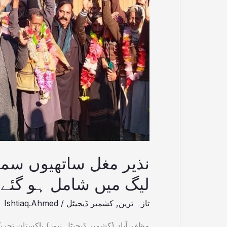
لیگ
میں
شامل
ہو
گئے
نذیر مغل ساتھیوں س
لیگ میں شامل ہو گئے
تازہ ترین
,
کشمیر ڈیجیٹل
/
Ishtiaq.Ahmed
مظفر آباد (کشمیر ڈیجیٹل نیوز) پاکستان تحر