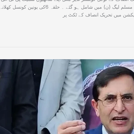
سے مستعفی ہو کر باقاعدہ طور پر پاکستان مسلم لیگ (ن) میں شامل ہو گئے ۔ حلقہ 6کی یونین کونسل کھلان
الیکشن میں تحریک انصاف کے ٹکٹ پر