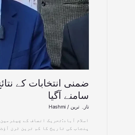
آگیا
ضمنی انتخابات کے نتائ
سامنے آگیا
تازہ ترین
/
Hashmi
اسلام آباد:تحریک انصاف کے چیئرمین 
پنجاب کی تاریخ کا کم ترین ٹرن آؤ