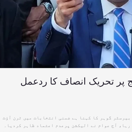
ج پر تحریک انصاف کا ردعمل
بیرسٹر گوہر کا کہنا ہے ضمنی انتخابات میں ٹرن آؤٹ
ٹ رہا، آج عوام نے الیکشن پرعدم اعتماد ظاہر کردیا۔