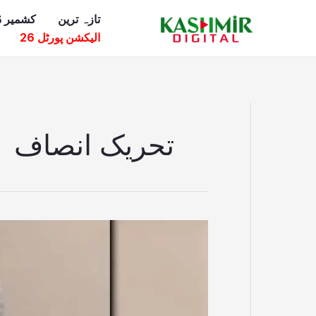
Ski
تازہ ترین
کشمیر ڈ
t
الیکشن پورٹل 26
conten
تحریک انصاف
علامہ
واحدی
نے
فیلڈ
مارشل