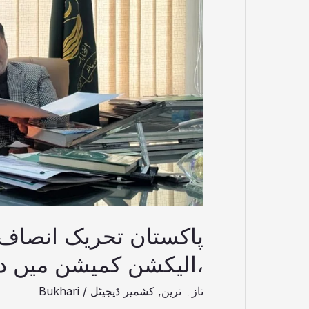
کمیشن
میں
درخواست
جمع
پاکستان تحریک انصاف
،الیکشن کمیشن میں 
تازہ ترین
,
کشمیر ڈیجیٹل
/
Bukhari