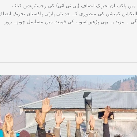
 میں پاکستان تحریک انصاف (پی ٹی آئی) کی رجسٹریشن کیلئے
لیکشن کمیشن کی منظوری کے بعد نئی پارٹی پاکستان تحریک انصا
ے گی ۔ مزید یہ بھی پڑھیں:سونے کی قیمت میں مسلسل چوتھے روز