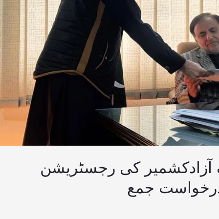
 آزادکشمیر کی رجسٹریشن
درخواست جمع