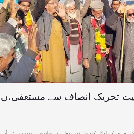
میت تحریک انصاف سے مستعفی،ن
یک انصاف کے لوکل کونسلر نذیر مغل اپنے ساتھیوں سمیت پی ٹی آئی