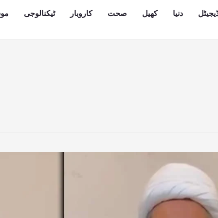
یجیٹل
دنیا
کھیل
صحت
کاروبار
ٹیکنالوجی
مو