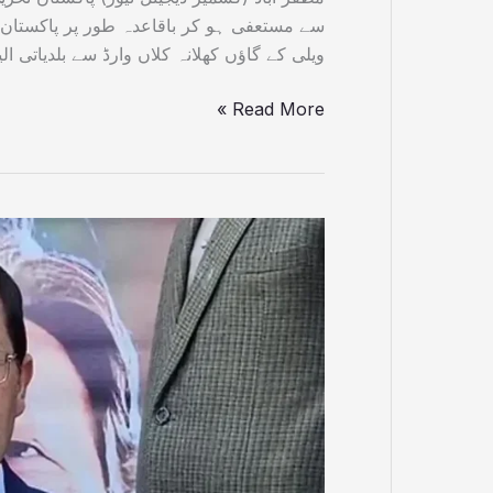
ویلی کے گاؤں کھلانہ کلاں وارڈ سے بلدیاتی 
Read More »
ضمنی
انتخابات
کے
نتائج
پر
تحریک
انصاف
کا
ردعمل
سامنے