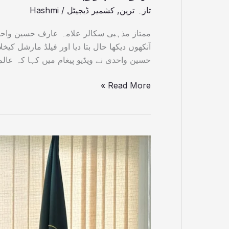
تازہ ترین
,
کشمیر ڈیجیٹل
/
Hashmi
ممتاز مذہبی سکالر علامہ عارف حسین واحدی
آنکھوں دیکھا حال بتا دیا اور فیلڈ مارشل کی
حسین واحدی نے ویڈیو پیغام میں کہا کہ عال
Read More »
پاکستان
تحریک
انصاف
آزادکشمیر
کی
رجسٹریشن
،الیکشن