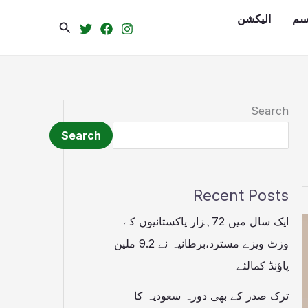
سم
الیکشن
Search
Search
Search
Recent Posts
ایک سال میں 72ہزار پاکستانیوں کے
وزٹ ویزے مسترد،برطانیہ نے 9.2 ملین
پاؤنڈ کمالئے
ترک صدر کے بھی دورہ سعودیہ کا