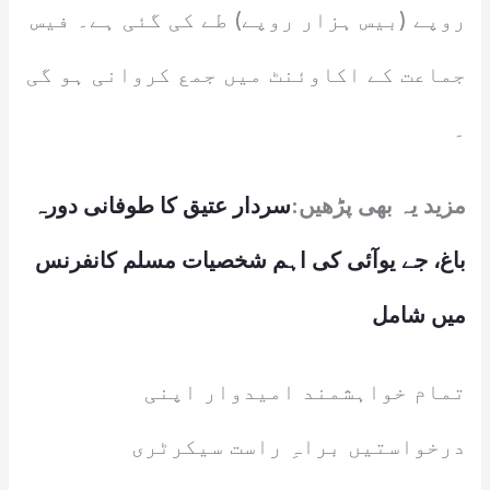
روپے (بیس ہزار روپے) طے کی گئی ہے۔ فیس
جماعت کے اکاوئنٹ میں جمع کروانی ہو گی
۔
مزید یہ بھی پڑھیں:
سردار عتیق کا طوفانی دورہ
باغ، جے یوآئی کی اہم شخصیات مسلم کانفرنس
میں شامل
تمام خواہشمند امیدوار اپنی
درخواستیں براہِ راست سیکرٹری