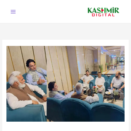
Ski
t
conten