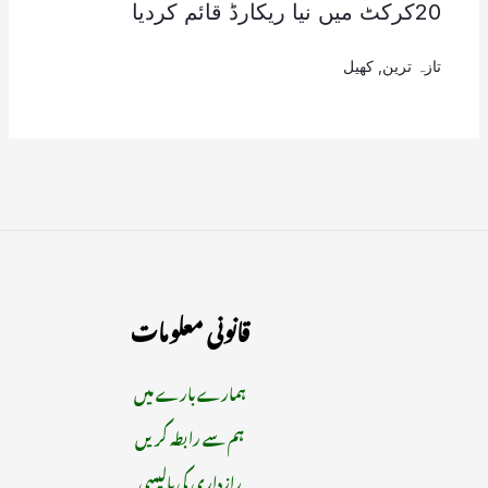
20کرکٹ میں نیا ریکارڈ قائم کردیا
تازہ ترین
,
کھیل
قانونی معلومات
ہمارے بارے میں
ہم سے رابطہ کریں
رازداری کی پالیسی