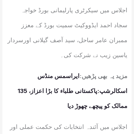
اجلاس میں سیکرٹری پارلیمانی بورڈ خواجہ
سجاد احمد ایڈووکیٹ سمیت بورڈ کے معزز
ممبران عامر ساحل، سید آصف گیلانی اورسردار
یاسین زیب نے شرکت کی۔
مزید یہ بھی پڑھیں:
ایراسمس منڈس
اسکالرشپ:پاکستانی طلباء کا بڑا اعزاز، 135
ممالک کو پیچھے چھوڑ دیا
اجلاس میں آئندہ انتخابات کی حکمت عملی اور