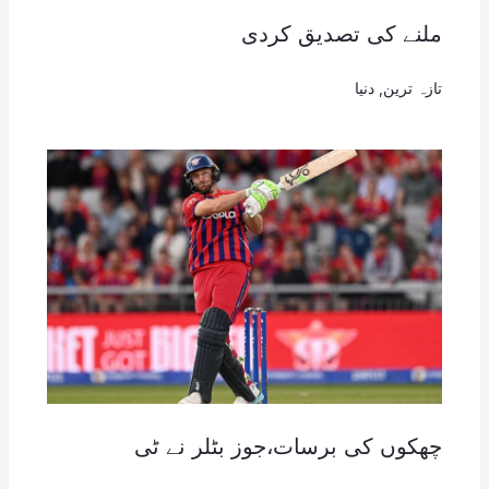
ملنے کی تصدیق کردی
تازہ ترین
,
دنیا
چھکوں کی برسات،جوز بٹلر نے ٹی