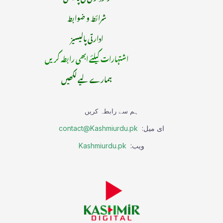
شرائط و ضوابط
ادارتی پالیسیز
اشتہارات کیلئے ابھی رابطہ کریں
ہمارے لیے لکھیں
ہم سے رابطہ کریں
ای میل:
contact@Kashmiurdu.pk
ویب:
Kashmiurdu.pk