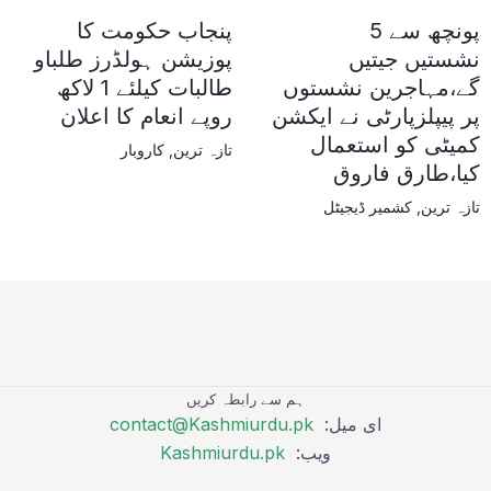
پونچھ سے 5
پنجاب حکومت کا
نشستیں جیتیں
پوزیشن ہولڈرز طلباو
گے،مہاجرین نشستوں
طالبات کیلئے 1 لاکھ
پر پیپلزپارٹی نے ایکشن
روپے انعام کا اعلان
کمیٹی کو استعمال
تازہ ترین
,
کاروبار
کیا،طارق فاروق
تازہ ترین
,
کشمیر ڈیجیٹل
ہم سے رابطہ کریں
ای میل:
contact@Kashmiurdu.pk
ویب:
Kashmiurdu.pk