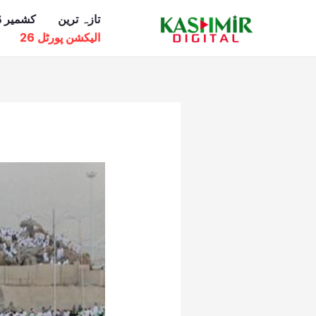
Ski
تازہ ترین
کشمیر ڈ
t
الیکشن پورٹل 26
conten