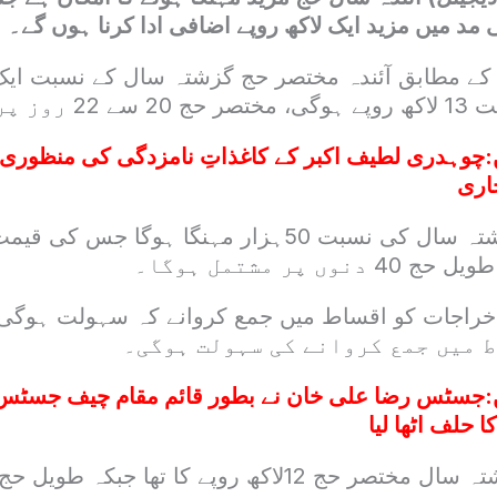
مد میں مزید ایک لاکھ روپے اضافی ادا کرنا ہوں گے۔
 کے مطابق آئندہ مختصر حج گزشتہ سال کے نسبت ایک 
شتمل ہوگا۔
:
چوہدری لطیف اکبر کے کاغذاتِ نامزدگی کی منظوری!
اری
ں پر مشتمل ہوگا۔
ط میں جمع کروانے کی سہولت ہوگی۔
:
جسٹس رضا علی خان نے بطور قائم مقام چیف جسٹس 
 حلف اٹھا لیا