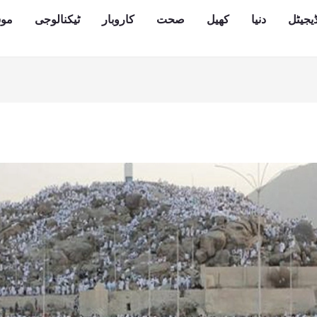
یجیٹل
دنیا
کھیل
صحت
کاروبار
ٹیکنالوجی
مو