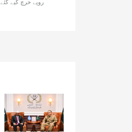
روپے خرچ کیے گئے 