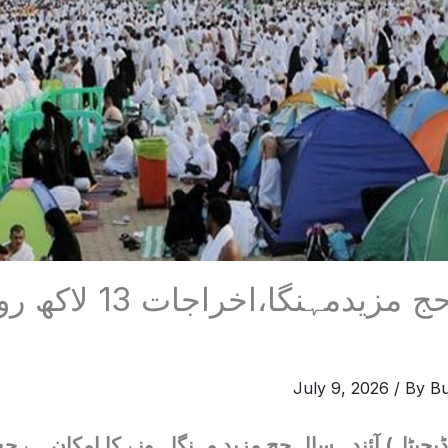
آئندہ سال حج مزیدمہن
July 9, 2026
/ By
Bu
 ڈیجیٹل) آئندہ سال حج مزید مہنگا ہونے کا امکان ہے ج