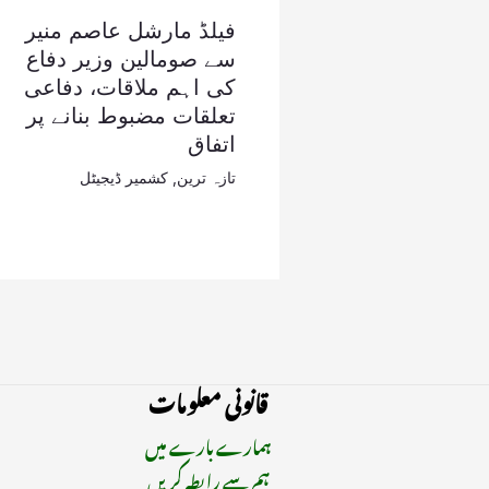
فیلڈ مارشل عاصم منیر
سے صومالین وزیر دفاع
کی اہم ملاقات، دفاعی
تعلقات مضبوط بنانے پر
اتفاق
تازہ ترین
,
کشمیر ڈیجیٹل
قانونی معلومات
ہمارے بارے میں
ہم سے رابطہ کریں