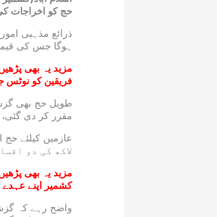
حج کو اخراجات کی 
ذرائع مذہبی امور
ہوگا جس کی قیمت 13 لاکھ روپے ہوگی، مختصر حج 20 سے 22 روز پر م
مزید یہ بھی پڑھیں
فریقین کو نوٹس ج
مقرر کر دی گئی، طویل حج 40 دنو
لاکھ کی دو اقسا
مزید یہ بھی پڑھیں
کشمیر اپنے عہدے کا