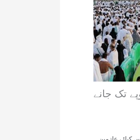
گا،اخراجات 13 لاکھ روپے تک جانے
س کیلئے عازمین