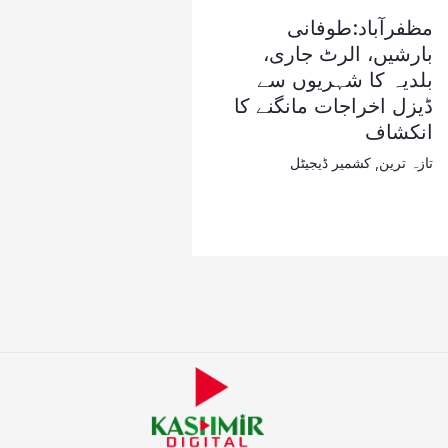
مظفرآباد:طوفانی
بارشیں، الرٹ جاری،
بلدیہ کا شہریوں سے
ڈیزل اخراجات مانگنے کا
انکشاف
تازہ ترین
,
کشمیر ڈیجیٹل