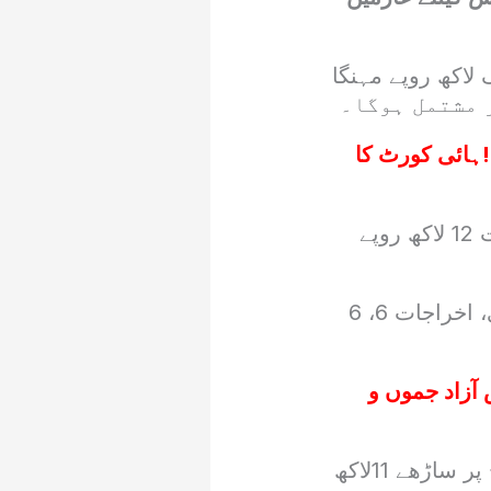
لاکھ روپے مہنگا
ہائی کورٹ کا
طویل حج بھی گزشتہ سال کی نسبت 50ہزار مہنگا ہوگا جس کی قیمت 12 لاکھ روپے
عازمین کیلئے حج اخراجات کو اقساط میں جمع کروانے کہ سہولت ہوگی، اخراجات 6، 6
آزاد جموں و
واضح رہے کہ گزشتہ سال مختصر حج 12لاکھ روپے کا تھا جبکہ طویل حج پر ساڑھے 11لاکھ