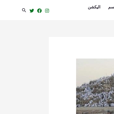
سم
الیکشن
Search