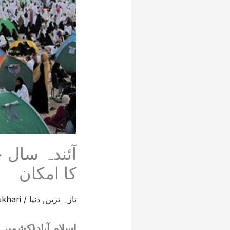
کا امکان
تازہ ترین
,
دنیا
/
khari
اسلام آباد(کشمیر