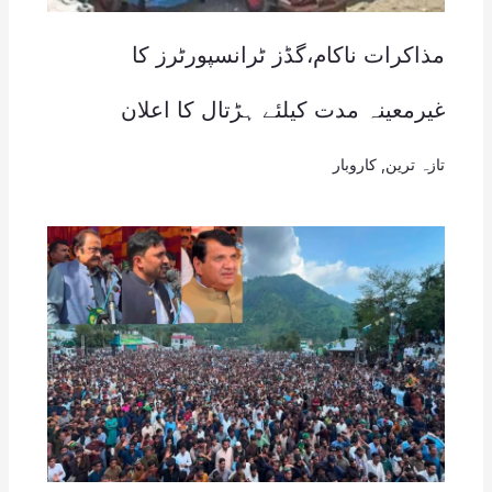
مذاکرات ناکام،گڈز ٹرانسپورٹرز کا
غیرمعینہ مدت کیلئے ہڑتال کا اعلان
تازہ ترین
,
کاروبار