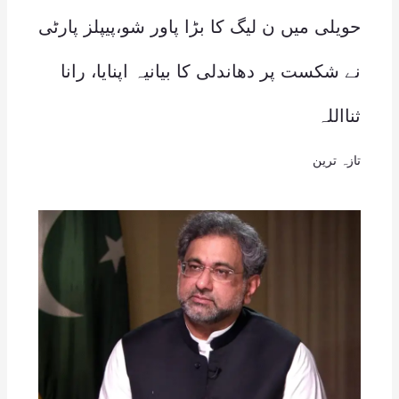
حویلی میں ن لیگ کا بڑا پاور شو،پیپلز پارٹی
نے شکست پر دھاندلی کا بیانیہ اپنایا، رانا
ثنااللہ
تازہ ترین