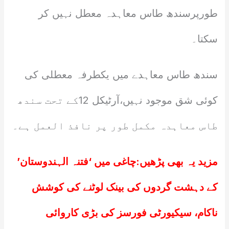
طورپرسندھ طاس معاہدہ معطل نہیں کر
سکتا۔
سندھ طاس معاہدے میں یکطرفہ معطلی کی
کوئی شق موجود نہیں،آرٹیکل 12کے تحت سندھ
طاس معاہدہ مکمل طور پر نافذ العمل ہے۔
مزید یہ بھی پڑھیں:
چاغی میں ‘فتنہ الہندوستان’
کے دہشت گردوں کی بینک لوٹنے کی کوشش
ناکام، سیکیورٹی فورسز کی بڑی کاروائی