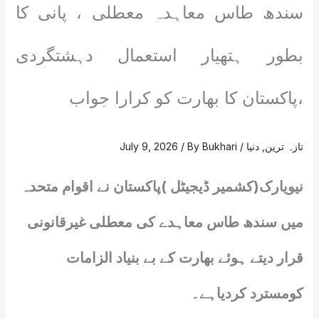
سندھ طاس معاہدہ معطلی ، پانی کا
بطور ہتھیار استعمال دہشتگردی
،پاکستان کا بھارت کو کرارا جواب
تازہ ترین
,
دنیا
/
Bukhari
/ By
July 9, 2026
نیویارک(کشمیر ڈیجیٹل )پاکستان نے اقوام متحدہ
میں سندھ طاس معاہدے کی معطلی غیرقانونی
قرار دیتے ہوئے بھارت کے بے بنیاد الزامات
کومسترد کردیاہے۔