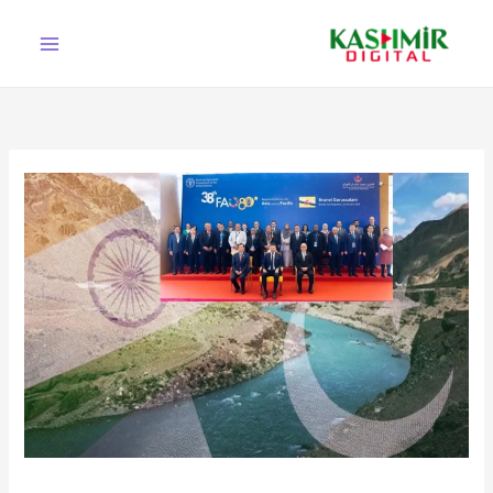
Ski
t
conten