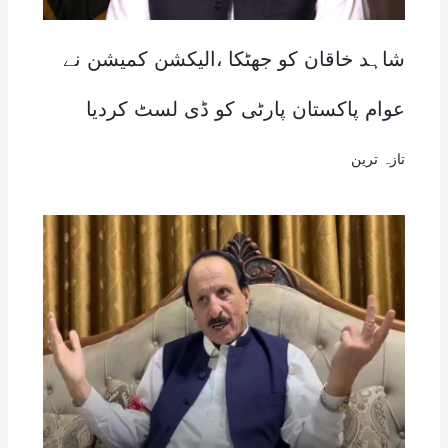
شاہد خاقان کو جھٹکا ،الیکشن کمیشن نے
عوام پاکستان پارٹی کو ڈی لسٹ کردیا
تازہ ترین