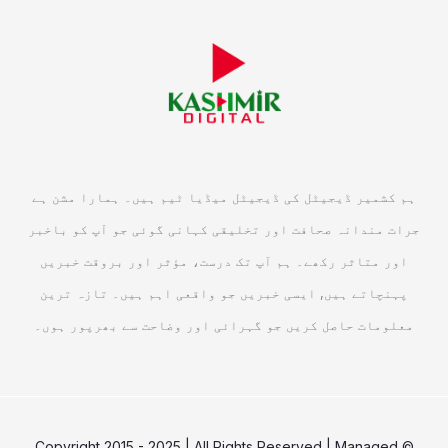
ہم کشمیر ڈیجیٹل کی ڈیجیٹل میڈیا ٹیم ہیں۔ ہمارا مشن ہے
جرات مندانہ صحافت اور تخلیقی کہانی گوئی جو آپ کو باخبر
اور متاثر رکھے۔ ہم آپ تک درست، مؤثر اور بروقت خبریں
پہنچاتے ہیں, ایسی خبریں جو واقعی اہم ہیں۔ تازہ ترین
معلومات حاصل کریں جو گہرائی اور وضاحت سے بھرپور ہوں۔
© Copyright 2015 - 2025 | All Rights Reserved | Managed