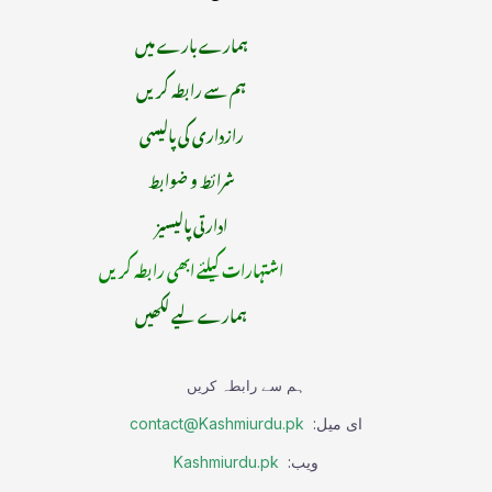
ہمارے بارے میں
ہم سے رابطہ کریں
رازداری کی پالیسی
شرائط و ضوابط
ادارتی پالیسیز
اشتہارات کیلئے ابھی رابطہ کریں
ہمارے لیے لکھیں
ہم سے رابطہ کریں
ای میل:
contact@Kashmiurdu.pk
ویب:
Kashmiurdu.pk