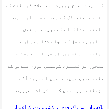
کہ ایسے تمام پیچیدہ معاملات کو طاقت کے
اندھے استعمال کے بجائے صرف اور صرف
بامقصد مذاکرات کے ذریعے ہی خوش
اسلوبی سے حل کیا جا سکتا ہے۔ ان کے
مطابق اس وقت بھی اس حوالے سے مختلف
سطحوں پر تعمیری کوششیں پوری تندہی کے
ساتھ جاری ہیں، جنہیں اب مزید آگے
بڑھانے اور فعال کرنے کی اشد ضرورت ہے۔
پاکستان اور پاک فوج پر کشمیریوں کا اعتماد: