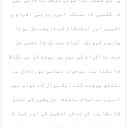
کہ کشمیر کا مسئلہ امن، باہمی افہام و
تفہیم اور استحکام کے ذریعے حل ہونا
چاہیے کیونکہ تمام مسائل کا حتمی حل
صرف مذاکرات کی میز پر بیٹھ کر ہی نکالا
جا سکتا ہے۔ موجودہ سیاسی صورتحال سے
متعلق پوچھے گئے ایک سوال کے جواب میں
انہوں نے تمام متعلقہ فریقوں کو تحمل
کا مظاہرہ کرنے کی تلقین کی اور کہا کہ