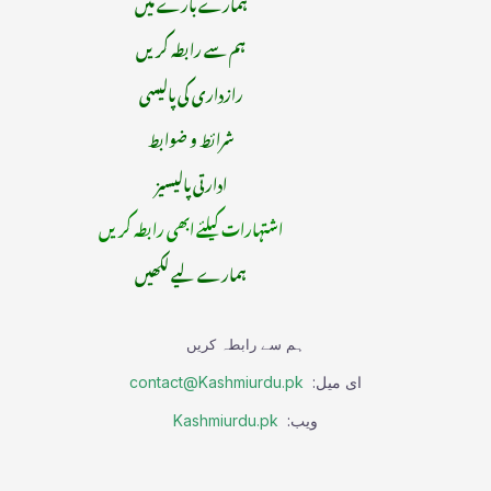
ہمارے بارے میں
ہم سے رابطہ کریں
رازداری کی پالیسی
شرائط و ضوابط
ادارتی پالیسیز
اشتہارات کیلئے ابھی رابطہ کریں
ہمارے لیے لکھیں
ہم سے رابطہ کریں
ای میل:
contact@Kashmiurdu.pk
ویب:
Kashmiurdu.pk