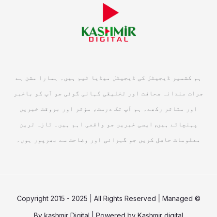
ہم کشمیر ڈیجیٹل کی ڈیجیٹل میڈیا ٹیم ہیں۔ ہمارا مشن ہے
جرات مندانہ صحافت اور تخلیقی کہانی گوئی جو آپ کو باخبر
اور متاثر رکھے۔ ہم آپ تک درست، مؤثر اور بروقت خبریں
پہنچاتے ہیں, ایسی خبریں جو واقعی اہم ہیں۔ تازہ ترین
معلومات حاصل کریں جو گہرائی اور وضاحت سے بھرپور ہوں۔
© Copyright 2015 - 2025 | All Rights Reserved | Managed
By
kashmir Digital
| Powered by
Kashmir digital