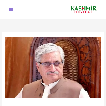
Ski
t
conten