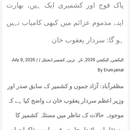
پاک فوج اور کشمیری ایک ہیں، بھارت
اپنے مذموم عزائم میں کبھی کامیاب نہیں
ہو گا: سردار یعقوب خان
الیکشن
,
الیکشن 2026
,
تازہ ترین
,
کشمیر ڈیجیٹل
/
/
July 9, 2026
By
Erum.jamal
مظفرآباد: آزاد جموں و کشمیر کے سابق صدر اور
وزیر اعظم سردار یعقوب خان نے واضح کیا ہے کہ
موجودہ حالات کے تناظر میں مسئلہ کشمیر کا
مستقل اور پائیدار حل صرف پرامن مذاکرات اور