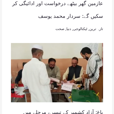
عازمین گھر بیٹھے درخواست اور ادائیگی کر
سکیں گے: سردار محمد یوسف
تازہ ترین
,
ٹیکنالوجی
,
دنیا
,
صحت
باغ: آزاد کشمیر کے تیسرے مرحلے میں