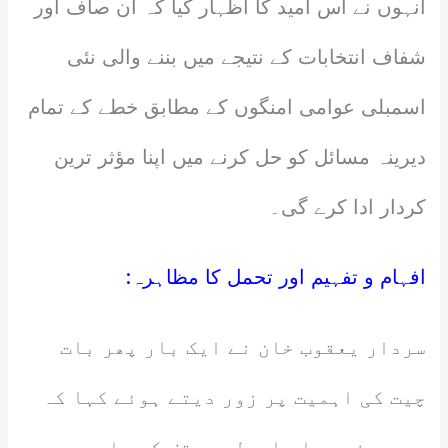
انہوں نے اس امید کا اظہار کیا کہ ان صاف اور
شفاف انتخابات کے نتیجے میں بننے والی نئی
اسمبلی عوامی امنگوں کے مطابق خطے کے تمام
دیرینہ مسائل کو حل کرنے میں اپنا مؤثر ترین
کردار ادا کرے گی۔
افہام و تفہیم اور تحمل کا مظاہرہ:
سردار یعقوب خان نے ایک بار پھر بات
چیت کی اہمیت پر زور دیتے ہوئے کہا کہ
وہ سو فیصد اس اصولی موقف کے حامی ہیں