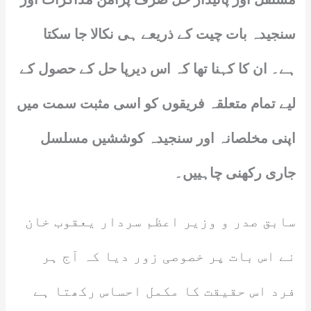
سنجیدہ بات چیت کے ذریعے ہی نکالا جا سکتا
ہے۔ ان کا کہنا تھا کہ اس دیرپا حل کے حصول کے
لیے تمام متعلقہ فریقوں کو اسی مثبت سمت میں
اپنی مخلصانہ اور سنجیدہ کوششیں مسلسل
جاری رکھنی چاہییں۔
سابق صدر و وزیر اعظم سردار یعقوب خان
نے اس بات پر خصوصی زور دیا کہ آج ہر
فرد اس حقیقت کا مکمل احساس رکھتا ہے