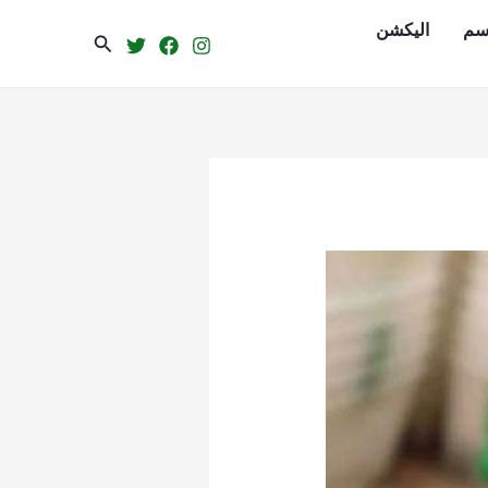
سم
الیکشن
Search