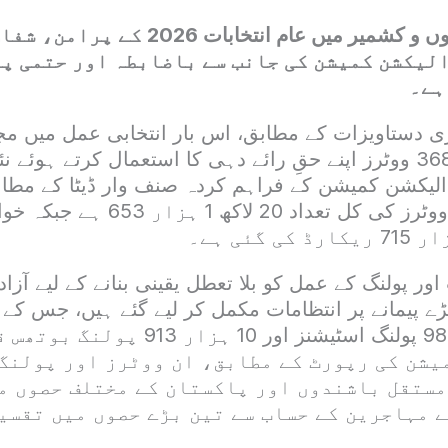
مظفرآباد: آزاد جموں و کشمیر میں عام انتخابا
الیکشن کمیشن کی جانب سے باضابطہ اور حتمی پ
ہے۔
 دستاویزات کے مطابق، اس بار انتخابی عمل میں م
38 لاکھ 4 ہزار 368 ووٹرز اپنے حقِ رائے دہی کا استعمال کرتے ہو
الیکشن کمیشن کے فراہم کردہ صنف وار ڈیٹا کے مطاب
انتخابات میں مرد ووٹرز کی کل تعداد 20 
ر پولنگ کے عمل کو بلا تعطل یقینی بنانے کے لیے آزاد
بڑے پیمانے پر انتظامات مکمل کر لیے گئے ہیں، جس ک
طور پر 6 ہزار 983 پولنگ اسٹیشنز اور 10 
یشن کی رپورٹ کے مطابق، ان ووٹرز اور پولنگ
مستقل باشندوں اور پاکستان کے مختلف حصوں م
ے مہاجرین کے حساب سے تین بڑے حصوں میں تقسی