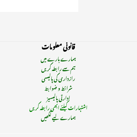
قانونی معلومات
ہمارے بارے میں
ہم سے رابطہ کریں
رازداری کی پالیسی
شرائط و ضوابط
ادارتی پالیسیز
اشتہارات کیلئے ابھی رابطہ کریں
ہمارے لیے لکھیں