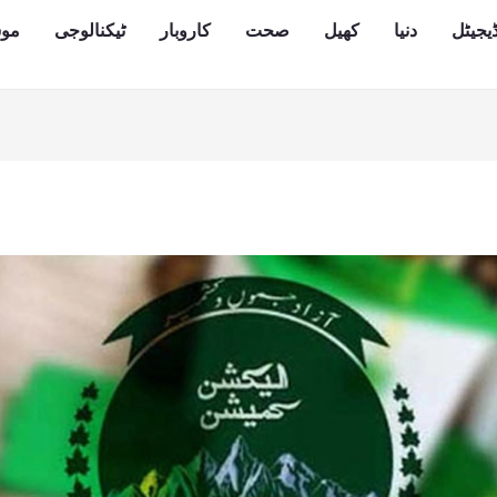
یجیٹل
دنیا
کھیل
صحت
کاروبار
ٹیکنالوجی
مو