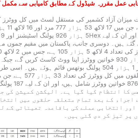
خابی عمل مقررہ شیڈول کے مطابق کامیابی سے مکمل 
گئے ہیں۔ دوسری جانب، پاکستان میں مقیم جموں مہ
پولنگ اسٹیشنز اور 1 ہزار 504 پولنگ بوتھس قائم ہوئے ہیں۔
مرد اور 15 ہزار 876 خوا
وتھس کا انتظام کیا گیا ہے۔ الیکشن کمیشن کی ج
 اجراء کے بعد تمام متعلقہ حلقوں میں انتخا
اور انتخابی عملے کی باقاعدہ تعیناتی کے ل
 پر تیز کر دی گئی ہیں۔