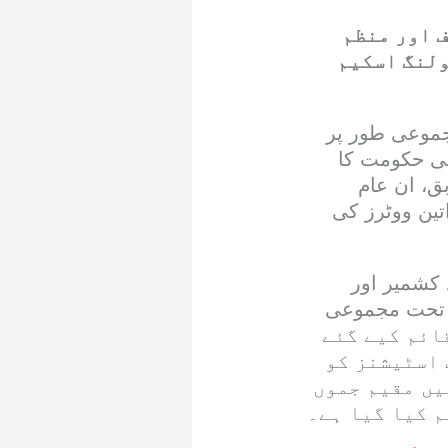
ت 2026 کے پرامن، شفاف اور منظم
ولنگ اسکیم
جموعی طور پر
ئے نئی حکومت کا
ق، ان عام
لاکھ 1 ہزار 653 ہے جبکہ خواتین ووٹرز کی
 کشمیر اور
ے تحت مجموعی
ہزار 913 پولنگ بوتھس قائم کیے گئے
 اسٹیشنز کو
یں مقیم جموں
م کیا گیا ہے۔