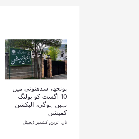
پونچھ، سدھنوتی میں
10 اگست کو پولنگ
نہیں ہوگی، الیکشن
کمیشن
تازہ ترین
,
کشمیر ڈیجیٹل