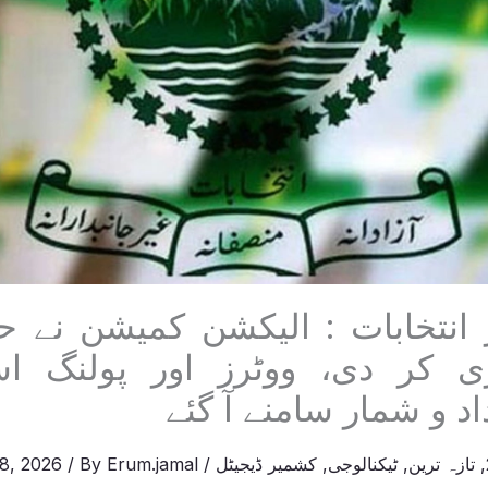
 انتخابات : الیکشن کمیشن نے ح
ی کر دی، ووٹرز اور پولنگ اس
د و شمار سامنے آ گئے
,
تازہ ترین
,
ٹیکنالوجی
,
کشمیر ڈیجیٹل
/
Erum.jamal
/ By
 8, 2026