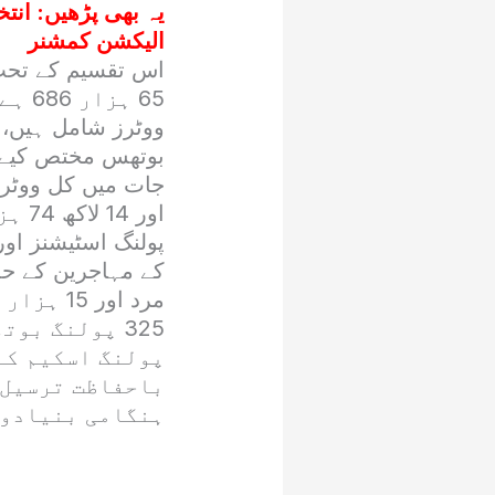
یہ بھی پڑھیں:
انت
الیکشن کمشنر
بوتھس مختص کیے 
325 پولنگ ب
پولنگ اسکیم کے
باحفاظت ترسیل 
ہنگامی بنیادوں