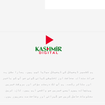
ہم کشمیر ڈیجیٹل کی ڈیجیٹل میڈیا ٹیم ہیں۔ ہمارا مشن ہے
جرات مندانہ صحافت اور تخلیقی کہانی گوئی جو آپ کو باخبر
اور متاثر رکھے۔ ہم آپ تک درست، مؤثر اور بروقت خبریں
پہنچاتے ہیں, ایسی خبریں جو واقعی اہم ہیں۔ تازہ ترین
معلومات حاصل کریں جو گہرائی اور وضاحت سے بھرپور ہوں۔