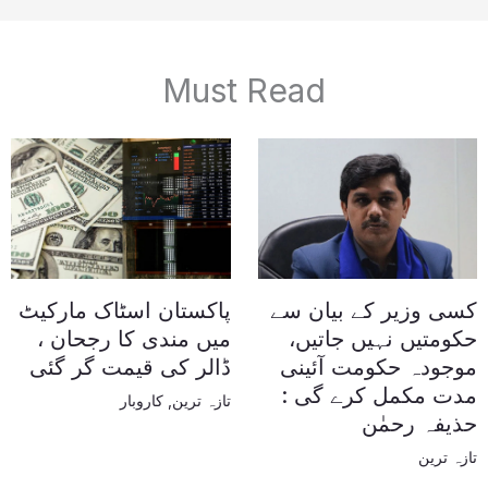
Must Read
کسی وزیر کے بیان سے
پاکستان اسٹاک مارکیٹ
حکومتیں نہیں جاتیں،
میں مندی کا رجحان ،
موجودہ حکومت آئینی
ڈالر کی قیمت گر گئی
مدت مکمل کرے گی :
تازہ ترین
,
کاروبار
حذیفہ رحمٰن
تازہ ترین