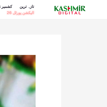
Ski
تازہ ترین
کشمیر ڈ
t
الیکشن پورٹل 26
conten