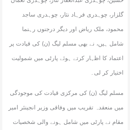
حسین، چوہدری عبدالغفار نثار، چوہدری نعمان
گلزار، چوہدری فرہاد نثار، چوہدری ساجد
محمود، ملک ریاض اور دیگر درجنوں رہنما
شامل ہیں، نے بھی مسلم لیگ (ن) کی قیادت پر
اعتماد کا اظہار کرتے ہوئے پارٹی میں شمولیت
اختیار کر لی۔
مسلم لیگ (ن) کی مرکزی قیادت کی موجودگی
میں منعقدہ تقریب میں وفاقی وزیر انجینئر امیر
مقام نے پارٹی میں شامل ہونے والی شخصیات