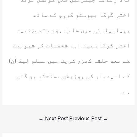
اختر گوگا بیرسٹر گروپ کے ساتھ
پیپلزپارٹی میں شامل ہوئے تھے،نوید
اختر گوگا سمیت اہم شخصیات کی شمولیت
کے بعد حلقہ کھڑی شریف میں مسلم لیگ (ن)
کے امیدوار کی پوزیشن مستحکم ہو گئی
ہے۔
→
Next Post
Previous Post
←