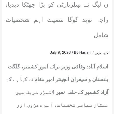
ن لیگ نے پیپلزپارٹی کو بڑا جھٹکا دیدیا،
راجہ نوید گوگا سمیت اہم شخصیات
شامل
تازہ ترین
/
Hashmi
/ By
July 9, 2026
اسلام آباد: وفاقی وزیر برائے امورِ کشمیر، گلگت
بلتستان و سیفران انجینئر امیر مقام نے کہا ہے کہ
آزاد کشمیر کے حلقہ نمبر 4کھڑی شریف میں
ممتاز سیاسی شخصیات، اہم دھڑوں اور