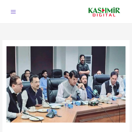
Ski
t
conten