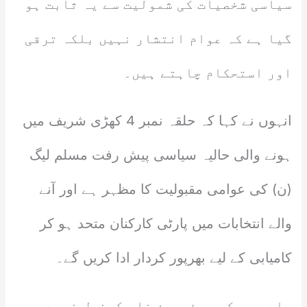
سیاسی شخصیات کی شمولیت سے یہ ثابت ہو
گیا ہے کہ عوام انتشار نہیں بلکہ ترقی
اور استحکام چاہتے ہیں۔
انہوں نے کہا کہ حلقہ نمبر 4 کھڑی شریف میں
ہونے والی حالیہ سیاسی پیش رفت مسلم لیگ
(ن) کی عوامی مقبولیت کا مظہر ہے اور آنے
والے انتخابات میں پارٹی کارکنان متحد ہو کر
کامیابی کے لیے بھرپور کردار ادا کریں گے۔
یاد رہے کہ چیئرمین ضلع کونسل نوید