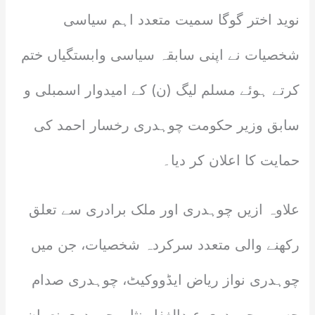
نوید اختر گوگا سمیت متعدد اہم سیاسی
شخصیات نے اپنی سابقہ سیاسی وابستگیاں ختم
کرتے ہوئے مسلم لیگ (ن) کے امیدوار اسمبلی و
سابق وزیر حکومت چوہدری رخسار احمد کی
حمایت کا اعلان کر دیا۔
علاوہ ازیں چوہدری اور ملک برادری سے تعلق
رکھنے والی متعدد سرکردہ شخصیات، جن میں
چوہدری نواز ریاض ایڈووکیٹ، چوہدری صدام