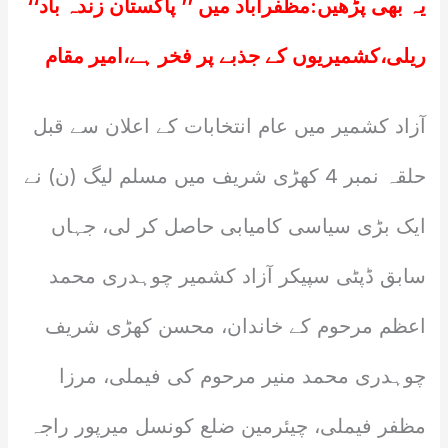
یہ بھی پڑھیں:
مظفرآباد میں ’’ پاکستان زندہ باد‘‘
ریلی،کشمیریوں کے جذبے پر فخر ہے،امیر مقام
آزاد کشمیر میں عام انتخابات کے اعلان سے قبل
حلقہ نمبر 4 کھڑی شریف میں مسلم لیگ (ن) نے
ایک بڑی سیاسی کامیابی حاصل کر لی، جہاں
سابق ڈپٹی سپیکر آزاد کشمیر چوہدری محمد
اعظم مرحوم کے خاندان، محسن کھڑی شریف
چوہدری محمد منیر مرحوم کی فیملی، مرزا
مظفر فیملی، چیئرمین ضلع کونسل میرپور راجہ