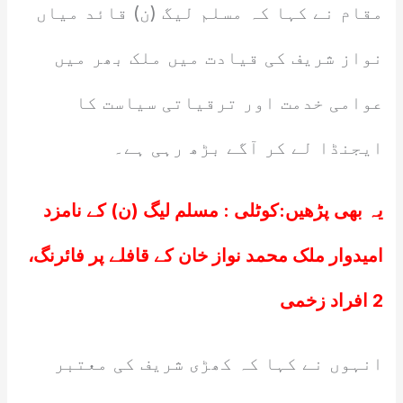
مقام نے کہا کہ مسلم لیگ (ن) قائد میاں
نواز شریف کی قیادت میں ملک بھر میں
عوامی خدمت اور ترقیاتی سیاست کا
ایجنڈا لے کر آگے بڑھ رہی ہے۔
یہ بھی پڑھیں:
کوٹلی : مسلم لیگ (ن) کے نامزد
امیدوار ملک محمد نواز خان کے قافلے پر فائرنگ،
2 افراد زخمی
انہوں نے کہا کہ کھڑی شریف کی معتبر