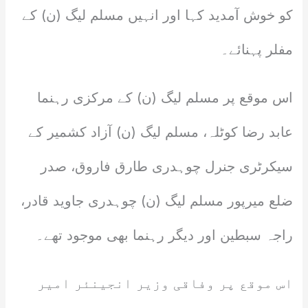
کو خوش آمدید کہا اور انہیں مسلم لیگ (ن) کے
مفلر پہنائے۔
اس موقع پر مسلم لیگ (ن) کے مرکزی رہنما
عابد رضا کوٹلہ، مسلم لیگ (ن) آزاد کشمیر کے
سیکرٹری جنرل چوہدری طارق فاروق، صدر
ضلع میرپور مسلم لیگ (ن) چوہدری جاوید قادر،
راجہ سبطین اور دیگر رہنما بھی موجود تھے۔
اس موقع پر وفاقی وزیر انجینئر امیر