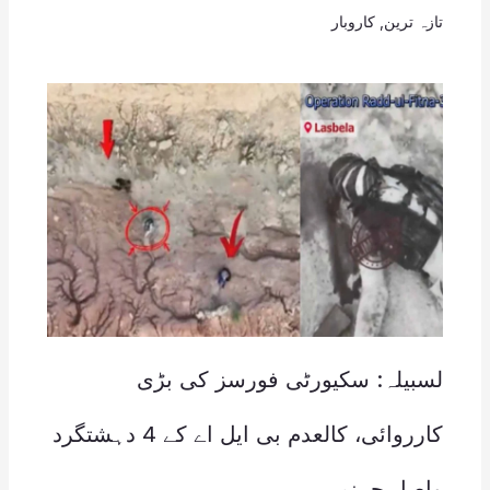
تازہ ترین
,
کاروبار
لسبیلہ: سکیورٹی فورسز کی بڑی
کارروائی، کالعدم بی ایل اے کے 4 دہشتگرد
واصل جہنم