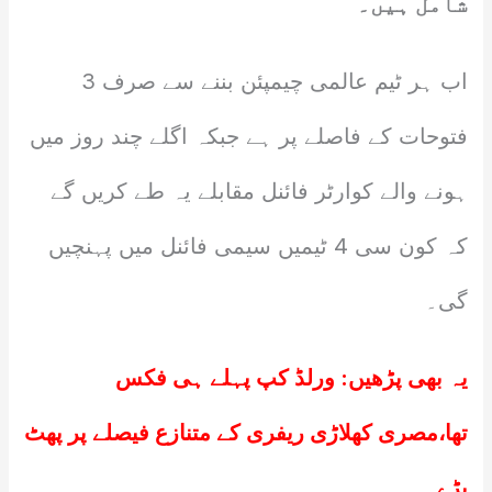
شامل ہیں۔
اب ہر ٹیم عالمی چیمپئن بننے سے صرف 3
فتوحات کے فاصلے پر ہے جبکہ اگلے چند روز میں
ہونے والے کوارٹر فائنل مقابلے یہ طے کریں گے
کہ کون سی 4 ٹیمیں سیمی فائنل میں پہنچیں
گی۔
یہ بھی پڑھیں:
ورلڈ کپ پہلے ہی فکس
تھا،مصری کھلاڑی ریفری کے متنازع فیصلے پر پھٹ
پڑے