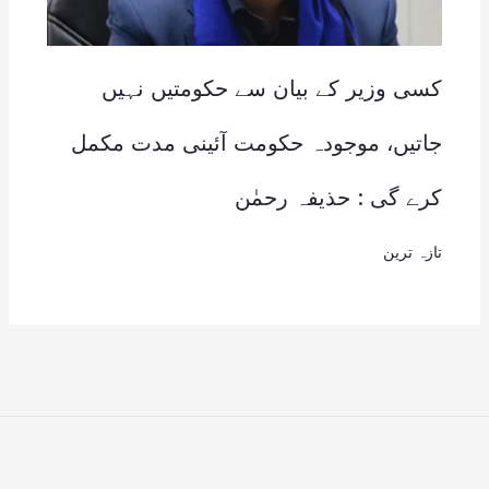
کسی وزیر کے بیان سے حکومتیں نہیں
جاتیں، موجودہ حکومت آئینی مدت مکمل
کرے گی : حذیفہ رحمٰن
تازہ ترین