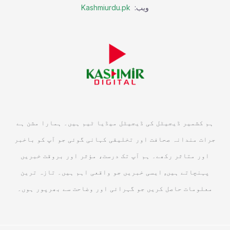
ویب:
Kashmiurdu.pk
ہم کشمیر ڈیجیٹل کی ڈیجیٹل میڈیا ٹیم ہیں۔ ہمارا مشن ہے
جرات مندانہ صحافت اور تخلیقی کہانی گوئی جو آپ کو باخبر
اور متاثر رکھے۔ ہم آپ تک درست، مؤثر اور بروقت خبریں
پہنچاتے ہیں, ایسی خبریں جو واقعی اہم ہیں۔ تازہ ترین
معلومات حاصل کریں جو گہرائی اور وضاحت سے بھرپور ہوں۔