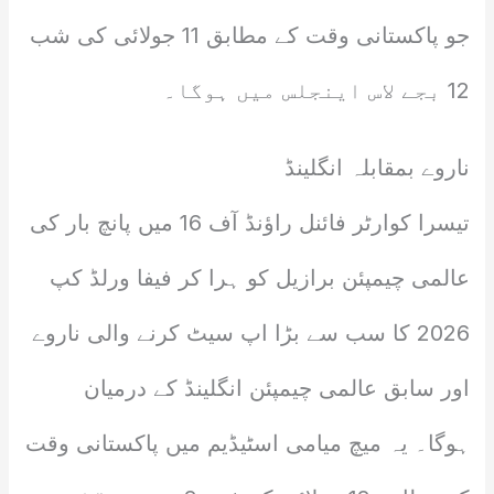
جو پاکستانی وقت کے مطابق 11 جولائی کی شب
12 بجے لاس اینجلس میں ہوگا۔
ناروے بمقابلہ انگلینڈ
تیسرا کوارٹر فائنل راؤنڈ آف 16 میں پانچ بار کی
عالمی چیمپئن برازیل کو ہرا کر فیفا ورلڈ کپ
2026 کا سب سے بڑا اپ سیٹ کرنے والی ناروے
اور سابق عالمی چیمپئن انگلینڈ کے درمیان
ہوگا۔ یہ میچ میامی اسٹیڈیم میں پاکستانی وقت