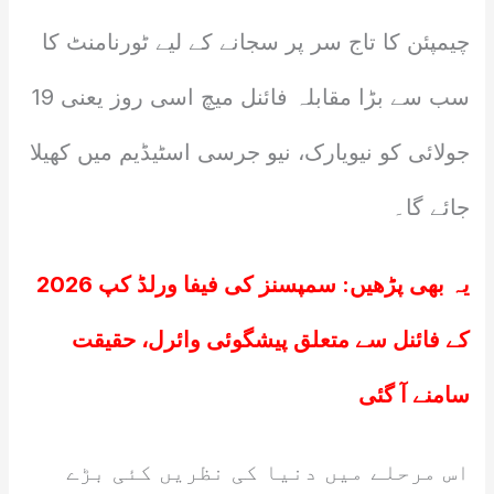
چیمپئن کا تاج سر پر سجانے کے لیے ٹورنامنٹ کا
سب سے بڑا مقابلہ فائنل میچ اسی روز یعنی 19
جولائی کو نیویارک، نیو جرسی اسٹیڈیم میں کھیلا
جائے گا۔
یہ بھی پڑھیں:
سمپسنز کی فیفا ورلڈ کپ 2026
کے فائنل سے متعلق پیشگوئی وائرل، حقیقت
سامنے آ گئی
اس مرحلے میں دنیا کی نظریں کئی بڑے