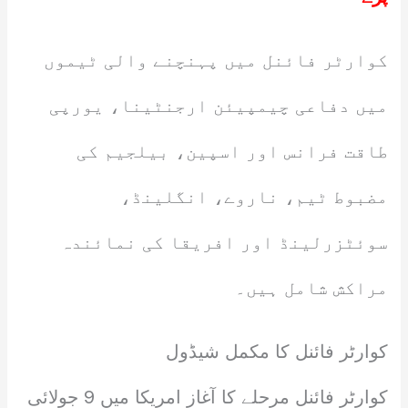
کوارٹر فائنل میں پہنچنے والی ٹیموں
میں دفاعی چیمپیئن ارجنٹینا، یورپی
طاقت فرانس اور اسپین، بیلجیم کی
مضبوط ٹیم، ناروے، انگلینڈ،
سوئٹزرلینڈ اور افریقا کی نمائندہ
مراکش شامل ہیں۔
کوارٹر فائنل کا مکمل شیڈول
کوارٹر فائنل مرحلے کا آغاز امریکا میں 9 جولائی