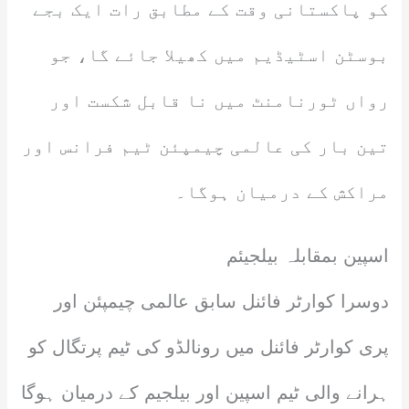
کو پاکستانی وقت کے مطابق رات ایک بجے
بوسٹن اسٹیڈیم میں کھیلا جائے گا، جو
رواں ٹورنامنٹ میں نا قابل شکست اور
تین بار کی عالمی چیمپئن ٹیم فرانس اور
مراکش کے درمیان ہوگا۔
اسپین بمقابلہ بیلجیئم
دوسرا کوارٹر فائنل سابق عالمی چیمپئن اور
پری کوارٹر فائنل میں رونالڈو کی ٹیم پرتگال کو
ہرانے والی ٹیم اسپین اور بیلجیم کے درمیان ہوگا