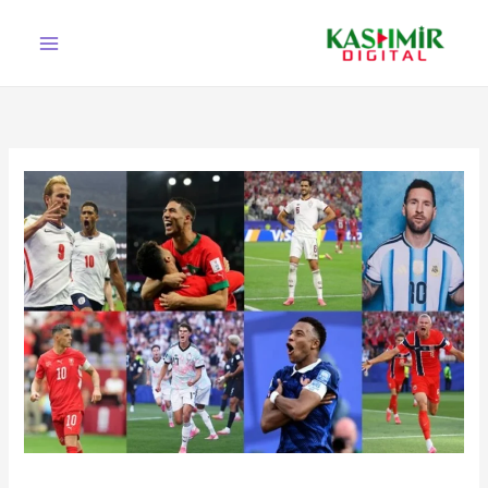
Ski
t
conten