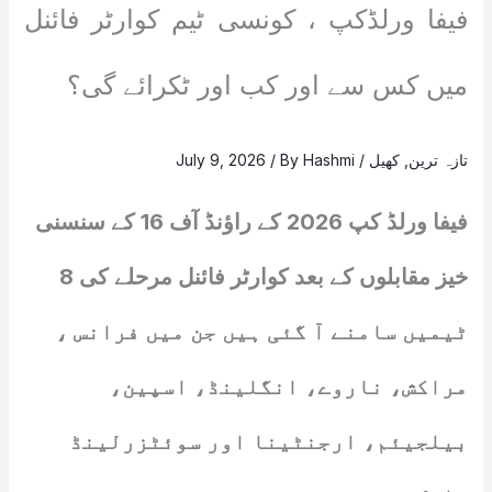
فیفا ورلڈکپ ، کونسی ٹیم کوارٹر فائنل
میں کس سے اور کب اور ٹکرائے گی؟
تازہ ترین
,
کھیل
/
Hashmi
/ By
July 9, 2026
فیفا ورلڈ کپ 2026 کے راؤنڈ آف 16 کے سنسنی
خیز مقابلوں کے بعد کوارٹر فائنل مرحلے کی 8
ٹیمیں سامنے آ گئی ہیں جن میں فرانس ،
مراکش، ناروے، انگلینڈ، اسپین،
بیلجیئم، ارجنٹینا اور سوئٹزرلینڈ