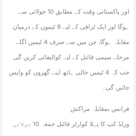
اور پاکستانی وقت کے مطابق 10 جولائی سے
ہوگا اور ایک ٹرافی کے لیے 8 ٹیموں کے درمیان
مقابلہ ہوگا، جن میں سے صرف 4 ٹیمیں اگلے
مرحلے سیمی فائنل کے لیے کوالیفائی کریں گی
جب کہ 4 ٹیمیں خالی ہاتھ اپنے گھروں کو واپس
جائیں گی۔
فرانس بمقابلہ مراکش
ورلڈ کپ کا پہلا کوارٹر فائنل جمعہ 10 جولائی