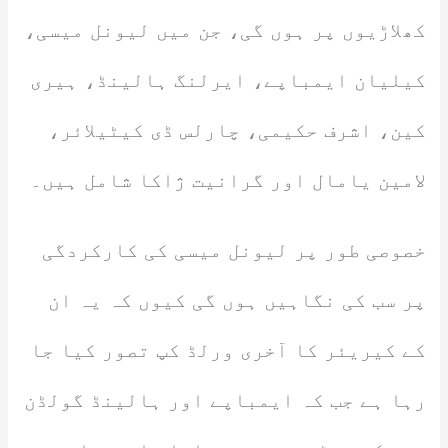
کھلاڑیوں پر ہوں گی، جن میں لیونل میسی،
کیلیان ایمباپے، ایرلنگ ہالینڈ، ہیری
کین، اشرف حکیمی، چارلس ڈی کیٹیلائر،
لامین یامال اور گرانیت ژاکا شامل ہیں۔
خصوصی طور پر لیونل میسی کی کارکردگی
پر سب کی نگاہیں ہوں گی کیوں کہ یہ ان
کے کیریئر کا آخری ورلڈ کپ تصور کیا جا
رہا ہے جب کہ ایمباپے اور ہالینڈ گولڈن