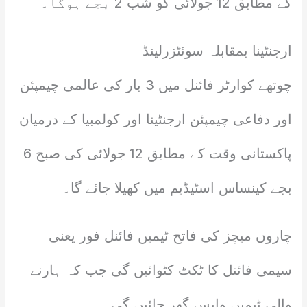
کے مطابق 12 جولائی کو شب 2 بجے ہوگا۔
ارجنٹینا بمقابلہ سوئٹزرلینڈ
چوتھے کوارٹر فائنل میں 3 بار کی عالمی چیمپئن
اور دفاعی چیمپئن ارجنٹینا اور کولمبیا کے درمیان
پاکستانی وقت کے مطابق 12 جولائی کی صبح 6
بجے کینساس اسٹیڈیم میں کھیلا جائے گا۔
چاروں میچز کی فاتح ٹیمیں فائنل فور یعنی
سیمی فائنل کا ٹکٹ کٹوائیں گی جب کہ ہارنے
والی ٹیمیں واپس گھر جائیں گی۔