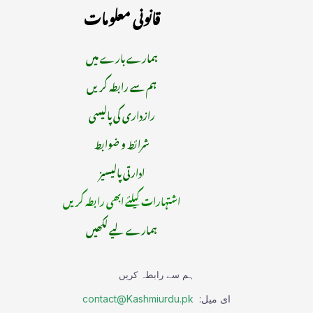
قانونی معلومات
ہمارے بارے میں
ہم سے رابطہ کریں
رازداری کی پالیسی
شرائط و ضوابط
ادارتی پالیسیز
اشتہارات کیلئے ابھی رابطہ کریں
ہمارے لیے لکھیں
ہم سے رابطہ کریں
ای میل:
contact@Kashmiurdu.pk