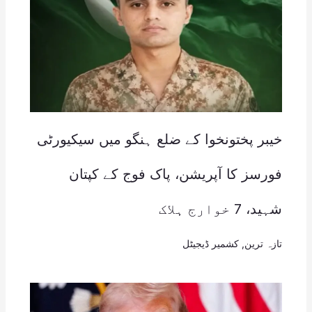
خیبر پختونخوا کے ضلع ہنگو میں سیکیورٹی
فورسز کا آپریشن، پاک فوج کے کپتان
شہید، 7 خوارج ہلاک
تازہ ترین
,
کشمیر ڈیجیٹل