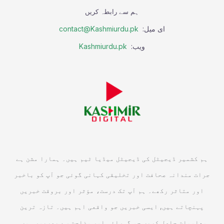
ہم سے رابطہ کریں
ای میل:
contact@Kashmiurdu.pk
ویب:
Kashmiurdu.pk
ہم کشمیر ڈیجیٹل کی ڈیجیٹل میڈیا ٹیم ہیں۔ ہمارا مشن ہے
جرات مندانہ صحافت اور تخلیقی کہانی گوئی جو آپ کو باخبر
اور متاثر رکھے۔ ہم آپ تک درست، مؤثر اور بروقت خبریں
پہنچاتے ہیں, ایسی خبریں جو واقعی اہم ہیں۔ تازہ ترین
معلومات حاصل کریں جو گہرائی اور وضاحت سے بھرپور ہوں۔