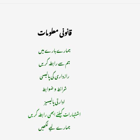
قانونی معلومات
ہمارے بارے میں
ہم سے رابطہ کریں
رازداری کی پالیسی
شرائط و ضوابط
ادارتی پالیسیز
اشتہارات کیلئے ابھی رابطہ کریں
ہمارے لیے لکھیں