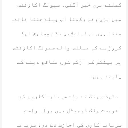
کیلئے بری خبر آگئی۔ سیونگ اکاؤنٹس
میں بڑی رقم رکھنا اب پہلے جتنا فائدہ
مند نہیں رہا۔اعلامیے کے مطابق ایک
کروڑ سے کم بیلنس والے سیونگ اکاؤنٹس
پر بینکس کم ازکم شرح منافع دینے کے
پابند ہیں۔
اسٹیٹ بینک نے بڑے سرمایہ کاروں کو
انویسٹ پاک ڈیجیٹل میں براہ راست
سرمایہ کاری کی اجازت دے دی، سرمایہ