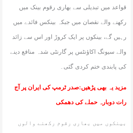
قواعد میں تبدیلی سے بھاری رقوم بینک میں
رکھنے والے نقصان میں جبکہ بینکس فائدے میں
رہیں گے، بینکوں پر ایک کروڑ اور اس سے زائد
والے سیونگ اکاؤنٹس پر گارنٹی شدہ منافع دینے
کی پابندی ختم کردی گئی۔
مزید یہ بھی پڑھیں:
صدر ٹرمپ کی ایران پر آج
رات دوبارہ حملے کی دھمکی
بینکوں میں بھاری رقوم رکھنے والوں