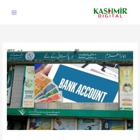
Ski
t
conten