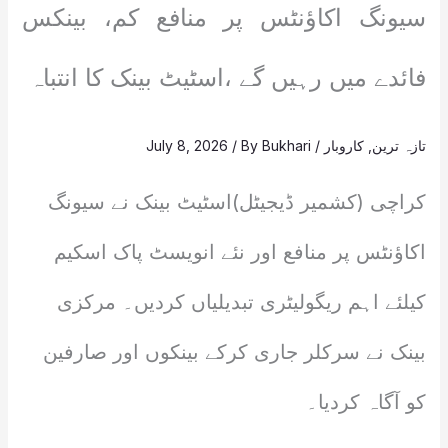
سیونگ اکاؤنٹس پر منافع کم، بینکس
فائدے میں رہیں گے ،اسٹیٹ بینک کا انتباہ
تازہ ترین
,
کاروبار
/
Bukhari
/ By
July 8, 2026
کراچی (کشمیر ڈیجیٹل)اسٹیٹ بینک نے سیونگ
اکاؤنٹس پر منافع اور نئے انویسٹ پاک اسکیم
کیلئے اہم ریگولیٹری تبدیلیاں کردیں۔ مرکزی
بینک نے سرکلر جاری کرکے بینکوں اور صارفین
کو آگاہ کردیا۔