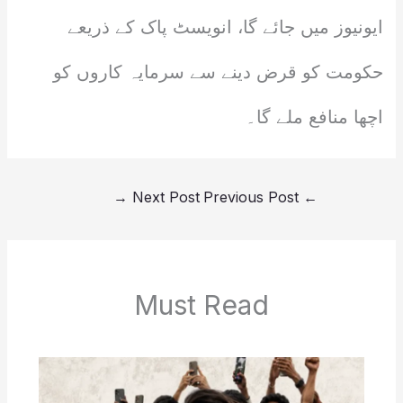
ایونیوز میں جائے گا، انویسٹ پاک کے ذریعے
حکومت کو قرض دینے سے سرمایہ کاروں کو
اچھا منافع ملے گا۔
→
Next Post
Previous Post
←
Must Read