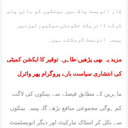
کار انویسٹ پاک میں بینکوں کو بائی پاس
کرکے ڈائریکٹ حکومتی سیکیورٹیزمیں
پیسہ انویسٹ کرسکتے ہیں۔
مزید یہ بھی پڑھیں:
طاہرہ توقیر کا ایکشن کمیٹی
کی انتشاری سیاست بارے پروگرام پھر وائرل
ماہرین کے مطابق فیصلے سے بینکوں کی لاگت
کم ہوگی مجموعی منافع بڑھے گا، پیسہ بینکوں
سے نکل کر اسٹاک مارکیٹ اور دیگر انویسٹمنٹ