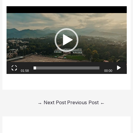
Video
Player
01:58
00:00
→
Next Post
Previous Post
←