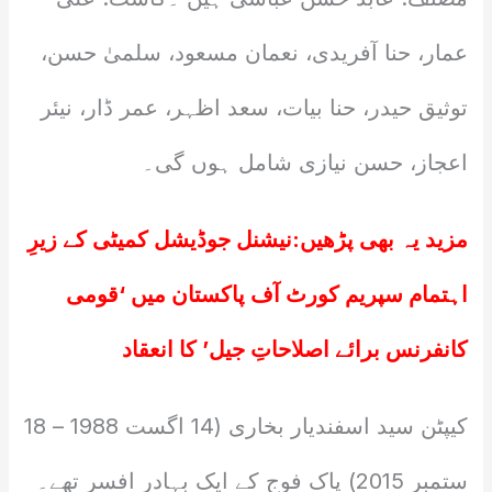
عمار، حنا آفریدی، نعمان مسعود، سلمیٰ حسن،
توثیق حیدر، حنا بیات، سعد اظہر، عمر ڈار، نیئر
اعجاز، حسن نیازی شامل ہوں گی۔
مزید یہ بھی پڑھیں:
نیشنل جوڈیشل کمیٹی کے زیرِ
اہتمام سپریم کورٹ آف پاکستان میں ‘قومی
کانفرنس برائے اصلاحاتِ جیل’ کا انعقاد
کیپٹن سید اسفندیار بخاری (14 اگست 1988 – 18
ستمبر 2015) پاک فوج کے ایک بہادر افسر تھے۔