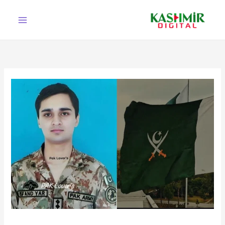
Ski
t
conten