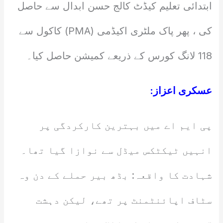
ابتدائی تعلیم کیڈٹ کالج حسن ابدال سے حاصل
کی ، پھر پاک ملٹری اکیڈمی (PMA) کاکول سے
118 لانگ کورس کے ذریعے کمیشن حاصل کیا۔
عسکری اعزاز:
پی ایم اے میں بہترین کارکردگی پر
انہیں ٹیکٹکس میڈل سے نوازا گیا تھا۔
شہادت کا واقعہ: بڈھ بیر حملے کے دن وہ
سٹاف اپائنٹمنٹ پر تھے، لیکن دہشت