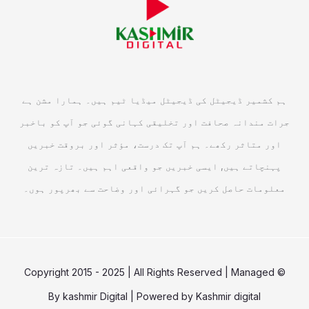
ہم کشمیر ڈیجیٹل کی ڈیجیٹل میڈیا ٹیم ہیں۔ ہمارا مشن ہے
جرات مندانہ صحافت اور تخلیقی کہانی گوئی جو آپ کو باخبر
اور متاثر رکھے۔ ہم آپ تک درست، مؤثر اور بروقت خبریں
پہنچاتے ہیں, ایسی خبریں جو واقعی اہم ہیں۔ تازہ ترین
معلومات حاصل کریں جو گہرائی اور وضاحت سے بھرپور ہوں۔
© Copyright 2015 - 2025 | All Rights Reserved | Managed
By
kashmir Digital
| Powered by
Kashmir digital