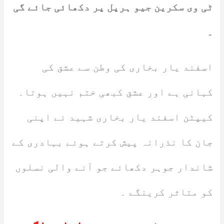
ٹی وی سکرین جیو ہرپل پر دکھائی جائے گی
۔
اسفند یار بخاری کی وطن سے عشق کی
کہانی ہے اور عشق کبھی ختم نہیں ہوتا۔
کیپٹن اسفند یار بخاری شہید نے اپنی
جان کا نذرانہ پیش کرتے ہوئے بہادری کے
شاندار جوہر دکھائے جو آنے والی نسلوں
کو متاثر کرینگے ۔