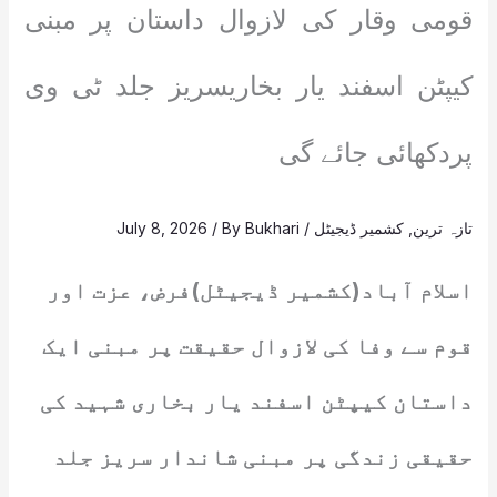
قومی وقار کی لازوال داستان پر مبنی
کیپٹن اسفند یار بخاریسریز جلد ٹی وی
پردکھائی جائے گی
تازہ ترین
,
کشمیر ڈیجیٹل
/
Bukhari
/ By
July 8, 2026
اسلام آباد(کشمیر ڈیجیٹل)فرض، عزت اور
قوم سے وفا کی لازوال حقیقت پر مبنی ایک
داستان کیپٹن اسفند یار بخاری شہید کی
حقیقی زندگی پر مبنی شاندار سریز جلد