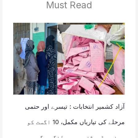
Must Read
آزاد کشمیر انتخابات : تیسرے اور حتمی
مرحلے کی تیاریاں مکمل، 10 اگست کو
پونچھ ڈویژن میں پولنگ ہوگی