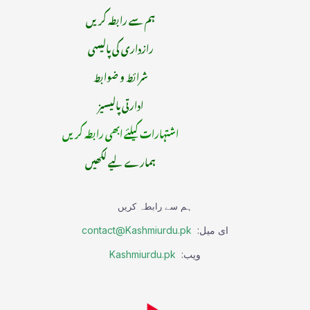
ہم سے رابطہ کریں
رازداری کی پالیسی
شرائط و ضوابط
ادارتی پالیسیز
اشتہارات کیلئے ابھی رابطہ کریں
ہمارے لیے لکھیں
ہم سے رابطہ کریں
ای میل:
contact@Kashmiurdu.pk
ویب:
Kashmiurdu.pk