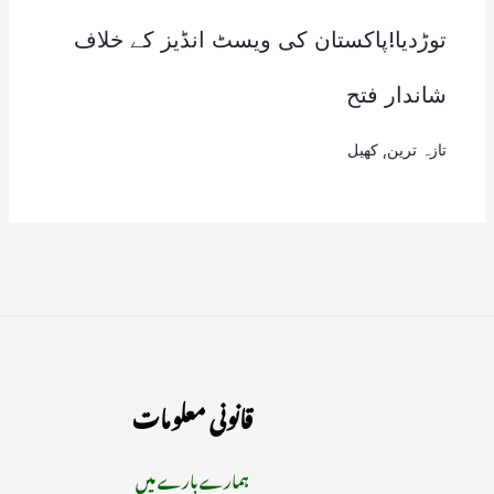
توڑدیا!پاکستان کی ویسٹ انڈیز کے خلاف
شاندار فتح
تازہ ترین
,
کھیل
قانونی معلومات
ہمارے بارے میں