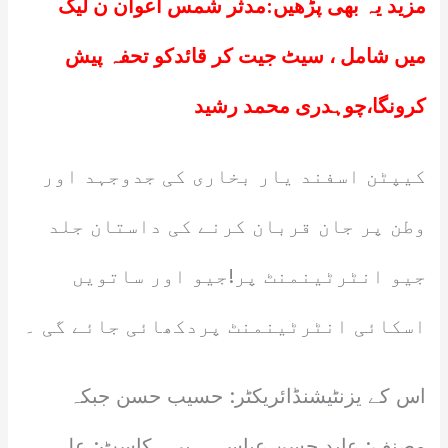
مزید یہ بھی پڑھیں:
مدثر شمس اعوان ن لیگ
میں شامل ، سیٹ جیت کر قائدکو تحفہ پیش
کرونگا،چوہدری محمد رشید
کیپٹن اسفند یار بخاری کی جدوجہد اور
وطن پر جان قربان کرنے کی داستان جلد
جیو انٹرٹینمنٹ پر!جیو اور ساتویں
اسکائی انٹرٹینمنٹ پردکھائی جائے گی ۔
اس کے یزنٹیشنڈائریکٹر: حسیب حسن جبکہ
مصنف: عابد حسن عباسی ہیں ۔کاسٹ: علی