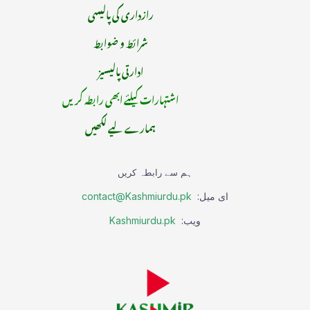
رازداری کی پالیسی
شرائط و ضوابط
ادارتی پالیسیز
اشتہارات کیلئے ابھی رابطہ کریں
ہمارے لیے لکھیں
ہم سے رابطہ کریں
ای میل:
contact@Kashmiurdu.pk
ویب:
Kashmiurdu.pk