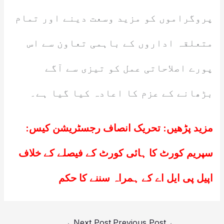
پروگراموں کو مزید وسعت دینے اور تمام
متعلقہ اداروں کے باہمی تعاون سے اس
پورے اصلاحاتی عمل کو تیزی سے آگے
بڑھانے کے عزم کا اعادہ کیا گیا ہے۔
مزید پڑھیں:
تحریک انصاف رجسٹریشن کیس:
سپریم کورٹ کا ہائی کورٹ کے فیصلے کے خلاف
اپیل پی ایل اے کے ہمراہ سننے کا حکم
→
Next Post
Previous Post
←