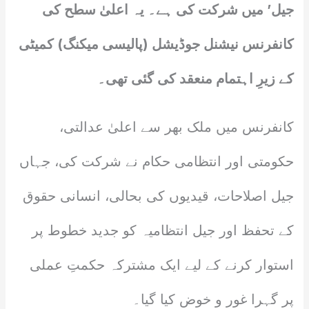
جیل’ میں شرکت کی ہے۔ یہ اعلیٰ سطح کی
کانفرنس نیشنل جوڈیشل (پالیسی میکنگ) کمیٹی
کے زیرِ اہتمام منعقد کی گئی تھی۔
کانفرنس میں ملک بھر سے اعلیٰ عدالتی،
حکومتی اور انتظامی حکام نے شرکت کی، جہاں
جیل اصلاحات، قیدیوں کی بحالی، انسانی حقوق
کے تحفظ اور جیل انتظامیہ کو جدید خطوط پر
استوار کرنے کے لیے ایک مشترکہ حکمتِ عملی
پر گہرا غور و خوض کیا گیا۔