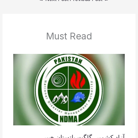
Must Read
آزاد کشمیر ،گلگت بلتستان،خیبر