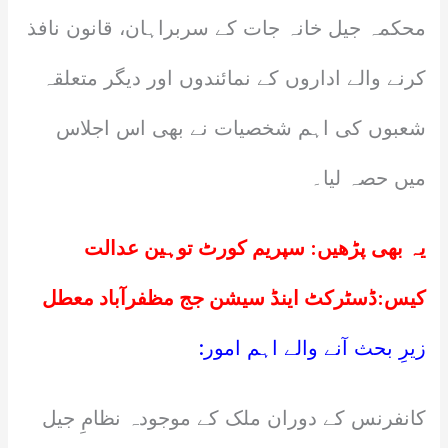
محکمہ جیل خانہ جات کے سربراہان، قانون نافذ
کرنے والے اداروں کے نمائندوں اور دیگر متعلقہ
شعبوں کی اہم شخصیات نے بھی اس اجلاس
میں حصہ لیا۔
یہ بھی پڑھیں:
سپریم کورٹ توہین عدالت
کیس:ڈسٹرکٹ اینڈ سیشن جج مظفرآباد معطل
زیرِ بحث آنے والے اہم امور:
کانفرنس کے دوران ملک کے موجودہ نظامِ جیل