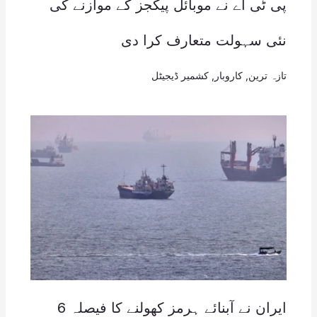
پی ٹی اے نے موبائل پیکجز کے موازنے کی
نئی سہولت متعارف کرا دی
تازہ ترین
,
کاروبار
,
کشمیر ڈیجیٹل
ایران نے آبنائے ہرمز کھولنے کا فیصلہ 6