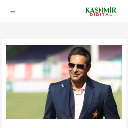
Ski
t
conten