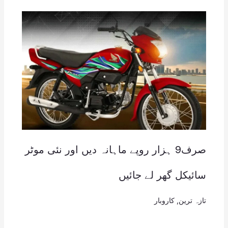
صرف9 ہزار روپے ماہانہ دیں اور نئی موٹر
سائیکل گھر لے جائیں
تازہ ترین
,
کاروبار