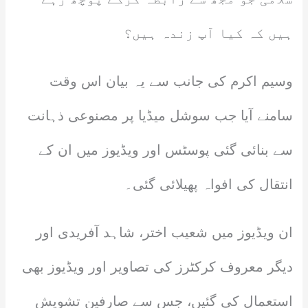
ہیں کہ کیا آپ زندہ ہیں؟
وسیم اکرم کی جانب سے یہ بیان اس وقت
سامنے آیا جب سوشل میڈیا پر مصنوعی ذہانت
سے بنائی گئی پوسٹس اور ویڈیوز میں ان کے
انتقال کی افواہ پھیلائی گئی۔
ان ویڈیوز میں شعیب اختر، شاہد آفریدی اور
دیگر معروف کرکٹرز کی تصاویر اور ویڈیوز بھی
استعمال کی گئیں، جس سے صارفین تشویش