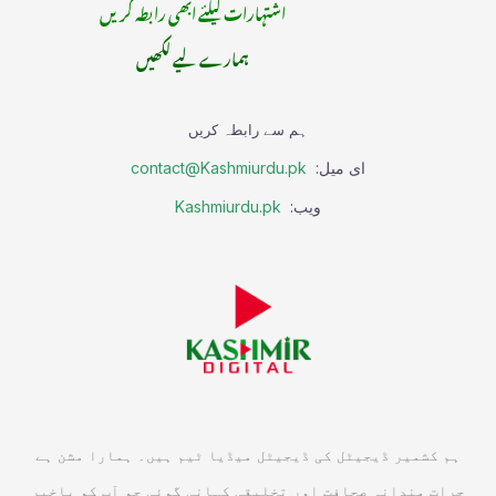
اشتہارات کیلئے ابھی رابطہ کریں
ہمارے لیے لکھیں
ہم سے رابطہ کریں
ای میل:
contact@Kashmiurdu.pk
ویب:
Kashmiurdu.pk
ہم کشمیر ڈیجیٹل کی ڈیجیٹل میڈیا ٹیم ہیں۔ ہمارا مشن ہے
جرات مندانہ صحافت اور تخلیقی کہانی گوئی جو آپ کو باخبر