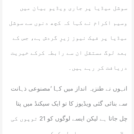
سوشل میڈیا پر جاری ویڈیو بیان میں
وسیم اکرام نے کہا کہ کچھ دنوں سے سوشل
میڈیا پر فیک نیوز زیرِ گردش ہے، جس کے
بعد لوگ مستقل ان سے رابطہ کرکے خیریت
دریافت کر رہے ہیں۔
انہوں نے طنزیہ انداز میں کہا ’مصنوعی ذہانت
سے بنائی گئی ویڈیوز کا تو ایک سیکنڈ میں پتا
چل جاتا ہے لیکن ایسے لوگوں کو 21 توپوں کی
سلامی جو مجھ سے رابطہ کرکے پوچھ رہے