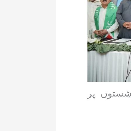
کام پاکستان پارٹی آزادکشمیر کا 35نشستوں پر