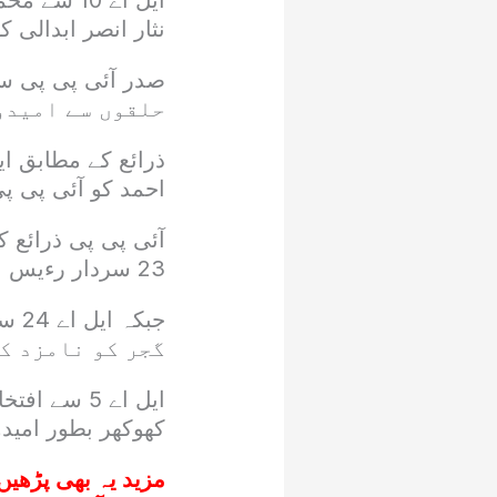
نثار انصر ابدالی کو
حلقوں سے امیدو
احمد کو آئی پی پ
23 سردار رءیس انقلابی امیدوار نامزد
گجر کو نامزد ک
کھوکھر بطور امیدوا
مزید یہ بھی پڑھیں