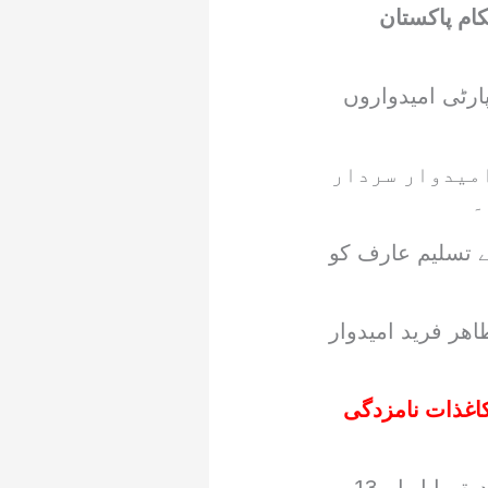
کام پاکستان
ارٹی امیدواروں
و کشمیر کے صدر اور 3 حلقوں سے امیدوار سردار
۔
کستان پارٹی نے ایل اے 02سے محمد معروف اور ایل اے 03سے تسلیم عارف کو
ن، ایل اے 08 سے ذوالفقار علی،ایل اے 09 سے طاھر فرید امیدوار
ار دستبردار، کاغذات نامزدگی