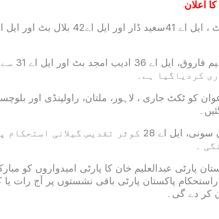
کا اعلان
ایل اے 14 راجہ فہی
ری کردیاگیا ہے۔
 سعید اعوان کو ٹکٹ جاری ، لاہور، ملتان، راولپنڈی اور بل
ئیں۔
ایل اے 6 علی شان سونی، ایل اے 28 کوثر تقدیس گیلان
گی ۔
ان پارٹی عبدالعلیم خان کا پارٹی امیدواروں کو مبارکب
استحکام پاکستان پارٹی باقی نشستوں پر آج رات یا 
ن کر دے گی۔