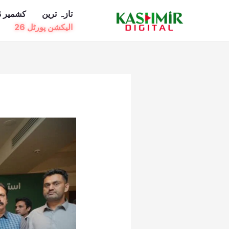
Ski
تازہ ترین
کشمیر ڈ
t
الیکشن پورٹل 26
conten