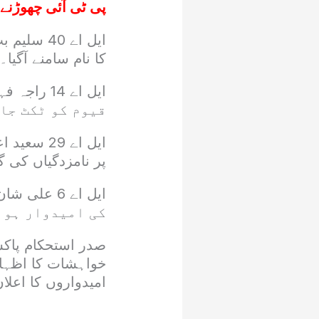
پی ٹی آئی چھوڑنے 
کا نام سامنے آگیا۔
قیوم کو ٹکٹ جا
ایل اے 29
پر نامزدگیاں کی گ
کی امیدوار ہون
صدر استحکام پاکست
خواہشات کا اظہار
امیدواروں کا اعلا