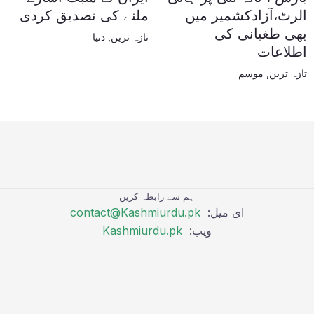
الرٹ،آزادکشمیر میں
ملنے کی تصدیق کردی
بھی طغیانی کی
تازہ ترین
,
دنیا
اطلاعات
تازہ ترین
,
موسم
ہم سے رابطہ کریں
ای میل:
contact@Kashmiurdu.pk
ویب:
Kashmiurdu.pk