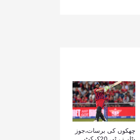
چھکوں کی برسات،جوز
بٹلر نے ٹی 20کرکٹ