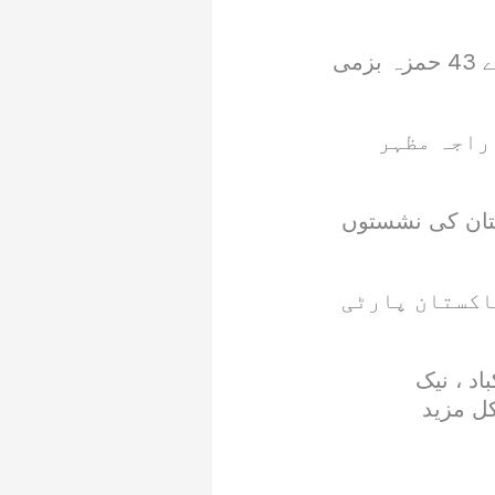
ایل اے 40 سلیم بٹ ، ایل اے 41سعید ڈار اور ایل اے42 بلال بٹ اور ایل اے 43 حمزہ بزمی
م فاروق، ایل اے 36 ادیب امجد بٹ اور ایل اے 31 سے راجہ مظہر
وچستان کی نشستوں
ی استحکام پاکستان پارٹی
اد ، نیک
کل مزید