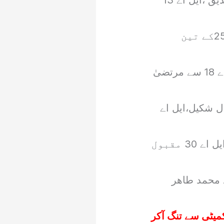
ایل اے 10 سے محمد یوسف ، ایل اے 11 محمد طالب ،ایل اے 12 صبیحہ صدیق ،ایل اے 13
صدر آئی پی پی سردار تنویر الیاس خان ایل اے15 ایل اے 22، اور ایل اے 25کے تین
ذرائع کے مطابق ایل اے 16 سے اعجاز احمد ایل اے 17سے عامر نذیر، ایل اے 18 سے مرتضیٰ
ایل اے 19 سے شہزاد عزیز، ایل اے 21 سے بلال شکیل،ایل اے
جبکہ ایل اے 24 سے سردار عنایت اللہ، ایل اے 27 سردار تبارک اللہ اور ایل اے 30 مقبول
حسین ، ایل اے 35 سے عبد القدیر اور ایل اے 39 سے محمد طاھر
یٹی سے تنگ آکر