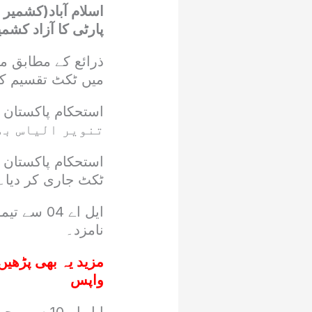
اسلام آباد(کشمیر
پارٹی کا آزاد کشمیر نے 35 نشستوں پر اپنے امیدواروں ک
ذرائع کے مطابق مر
میں ٹکٹ تقسیم کر
تنویر الیاس بھی
ٹکٹ جاری کر دیا۔
نامزد۔
مزید یہ بھی پڑھیں
واپس