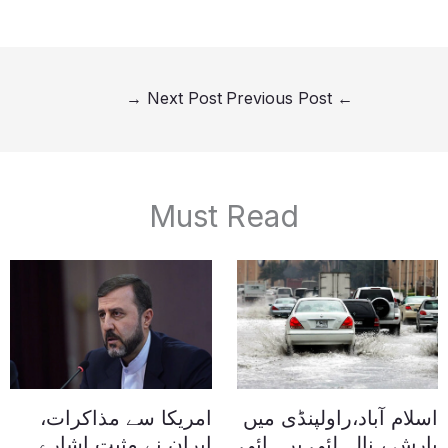
→
Next Post
Previous Post
←
Must Read
اسلام آباد،راولپنڈی میں
امریکا سے مذاکرات،
بارش ، نالہ لئی پر ہائی
ایران نے مثبت اشارے