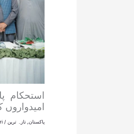
امیدواروں ک
پاکستان
,
تازہ ترین
/
ri