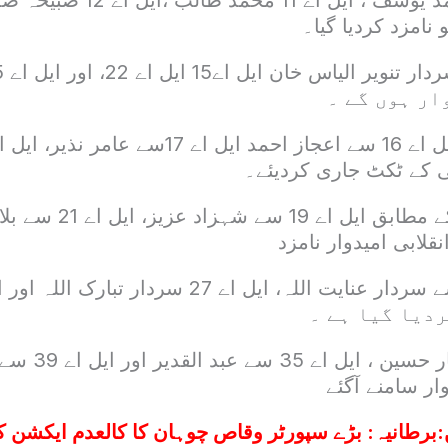
 نامزد کردیا گیا۔
ار ہوں گے ۔
ی کے ٹکٹ جاری کردیئے۔
آئی پی پی ذرائع کے مطابق 
ردیا گیا ہے ۔
ایل اے 5 سے افتخار 
ر سامنے آگئے
:
برطانیہ: بڑے سپورٹر وقاص چوہان کا کالعدم ایکشن کم