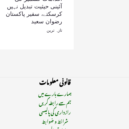
آئینی حیثیت تبدیل نہیں
کرسکتے، سفیر پاکستان
رضوان سعید
تازہ ترین
قانونی معلومات
ہمارے بارے میں
ہم سے رابطہ کریں
رازداری کی پالیسی
شرائط و ضوابط