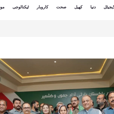
یجیٹل
دنیا
کھیل
صحت
کاروبار
ٹیکنالوجی
مو