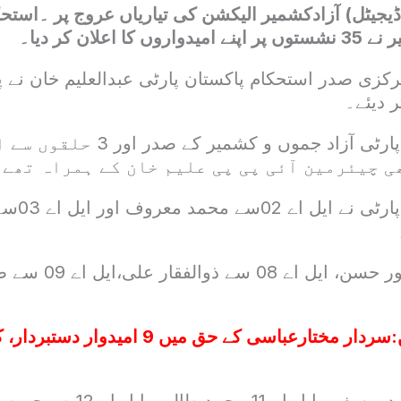
 ڈیجیٹل) آزادکشمیر الیکشن کی تیاریاں عروج پر ۔استح
ا اعلان کر دیا۔
کزی صدر استحکام پاکستان پارٹی عبدالعلیم خان نے پ
 دیئے۔
استحکام پاکستان پارٹی آزاد جموں 
 چیئرمین آئی پی پی علیم خان کے ہمراہ تھے 
استحکام پا
ایل اے 04 سے تیمور حس
:
سردار مختارعباسی کے حق میں 9 امیدو