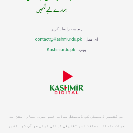
ہمارے لیے لکھیں
ہم سے رابطہ کریں
ای میل:
contact@Kashmiurdu.pk
ویب:
Kashmiurdu.pk
ہم کشمیر ڈیجیٹل کی ڈیجیٹل میڈیا ٹیم ہیں۔ ہمارا مشن ہے
جرات مندانہ صحافت اور تخلیقی کہانی گوئی جو آپ کو باخبر