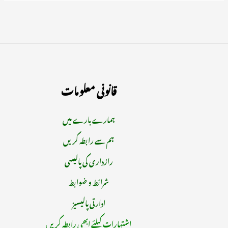
قانونی معلومات
ہمارے بارے میں
ہم سے رابطہ کریں
رازداری کی پالیسی
شرائط و ضوابط
ادارتی پالیسیز
اشتہارات کیلئے ابھی رابطہ کریں