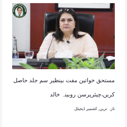
مستحق خواتین مفت بینظیر سم جلد حاصل
کریں،چیئرپرسن روبینہ خالد
تازہ ترین
,
کشمیر ڈیجیٹل