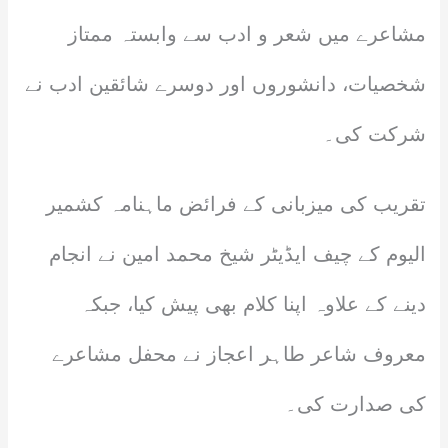
مشاعرے میں شعر و ادب سے وابستہ ممتاز
شخصیات، دانشوروں اور دوسرے شائقین ادب نے
شرکت کی۔
تقریب کی میزبانی کے فرائض ماہنامہ کشمیر
الیوم کے چیف ایڈیٹر شیخ محمد امین نے انجام
دینے کے علاوہ اپنا کلام بھی پیش کیا، جبکہ
معروف شاعر طاہر اعجاز نے محفل مشاعرے
کی صدارت کی۔