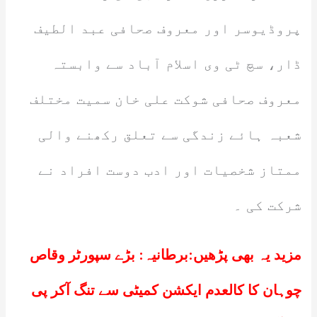
پروڈیوسر اور معروف صحافی عبد الطیف
ڈار، سچ ٹی وی اسلام آباد سے وابستہ
معروف صحافی شوکت علی خان سمیت مختلف
شعبہ ہائے زندگی سے تعلق رکھنے والی
ممتاز شخصیات اور ادب دوست افراد نے
شرکت کی ۔
مزید یہ بھی پڑھیں:
برطانیہ: بڑے سپورٹر وقاص
چوہان کا کالعدم ایکشن کمیٹی سے تنگ آکر پی