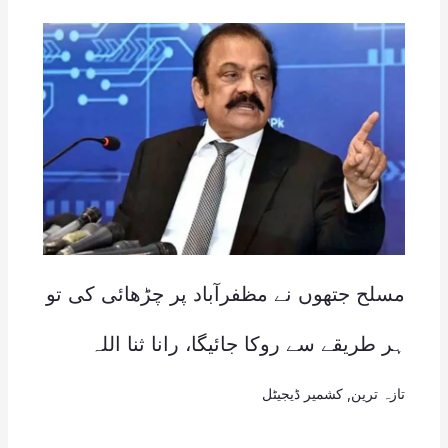
مسلح جتھوں نے مظفرآباد پر چڑھائی کی تو
ہر طریقے سے روکا جائیگا، رانا ثنا اللہ
تازہ ترین
,
کشمیر ڈیجیٹل