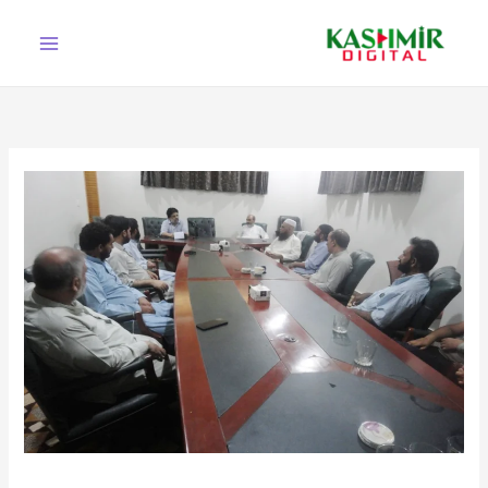
Ski
t
conten