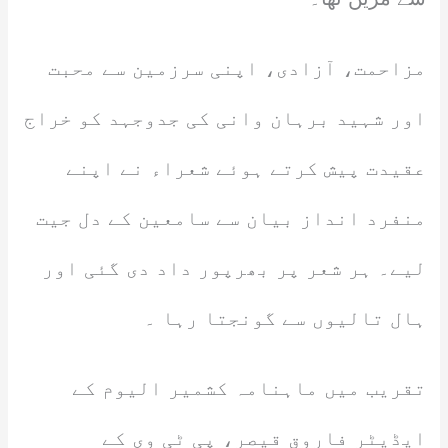
مزاحمت، آزادی، اپنی سرزمین سے محبت
اور شہید برہان وانی کی جدوجہد کو خراج
عقیدت پیش کرتے ہوئے شعراء نے اپنے
منفرد انداز بیان سے سامعین کے دل جیت
لیے۔ ہر شعر پر بھرپور داد دی گئی اور
ہال تالیوں سے گونجتا رہا ۔
تقریب میں ماہنامہ کشمیر الیوم کے
ایڈیٹر فاروق قیصر، پی ٹی وی کے