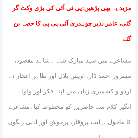
مزید یہ بھی پڑھیں:
پی ٹی آئی کی بڑی وکٹ گر
گئی، عامر نذیر چوہدری آئی پی پی کا حصہ بن
گئے
مشاعرے میں سید مبارک شاہ ، شاہد مقصود،
مسرور احمد ڈار، اویس بلال اور طاہر اعجاز نے
اردو و کشمیری زبان میں اپنے فکر اور ولولہ
انگیز کلام سے حاضرین کو محظوظ کیا۔مشاعرے
کا ماحول نہایت پروقار، پرجوش اور ادبی رنگوں
سے مزین تھا۔