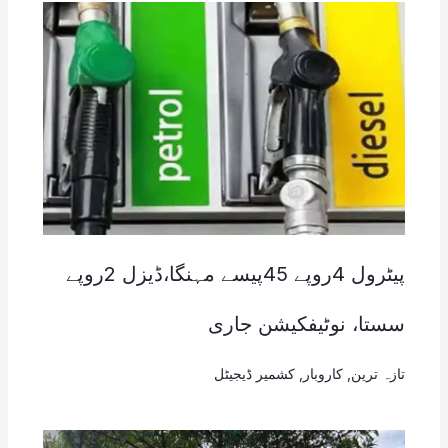
پیٹرول 4روپے 45پیسے مہنگا،ڈیزل 2روپے
سستا، نوٹیفکیشن جاری
تازہ ترین
,
کاروبار
,
کشمیر ڈیجیٹل