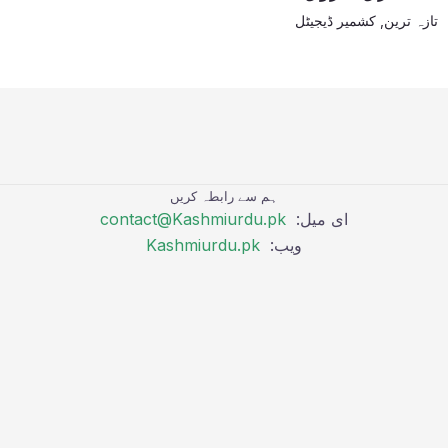
تازہ ترین
,
کشمیر ڈیجیٹل
ہم سے رابطہ کریں
ای میل:
contact@Kashmiurdu.pk
ویب:
Kashmiurdu.pk