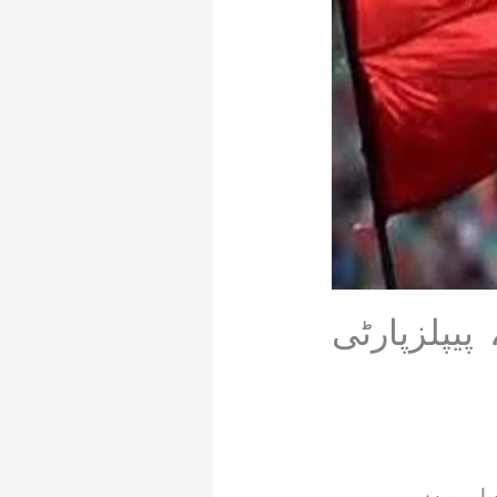
یپلزپارٹی
لی میں