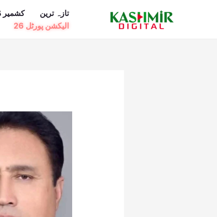
Ski
تازہ ترین
کشمیر ڈ
t
الیکشن پورٹل 26
conten