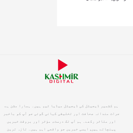
ہم کشمیر ڈیجیٹل کی ڈیجیٹل میڈیا ٹیم ہیں۔ ہمارا مشن ہے
جرات مندانہ صحافت اور تخلیقی کہانی گوئی جو آپ کو باخبر
اور متاثر رکھے۔ ہم آپ تک درست، مؤثر اور بروقت خبریں
پہنچاتے ہیں, ایسی خبریں جو واقعی اہم ہیں۔ تازہ ترین