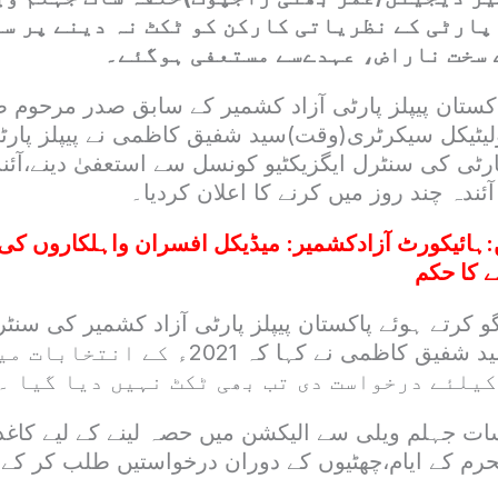
پارٹی کے نظریاتی کارکن کو ٹکٹ نہ دینے پر س
 سخت ناراض، عہدےسے مستعفی ہوگئے۔
کستان پیپلز پارٹی آزاد کشمیر کے سابق صدر مرحوم 
رٹی کی سنٹرل ایگزیکٹیو کونسل سے استعفیٰ دینے،آئ
ئندہ چند روز میں کرنے کا اعلان کردیا۔
:
ہائیکورٹ آزادکشمیر: میڈیکل افسران واہلکاروں کی
ے کا حکم
کرتے ہوئے پاکستان پیپلز پارٹی آزاد کشمیر کی سنٹرل
کونسل کے رکن سید شفیق کاظمی نے کہا کہ 1
کیلئے درخواست دی تب بھی ٹکٹ نہیں دیا گیا ۔
ات جہلم ویلی سے الیکشن میں حصہ لینے کے لیے کاغ
محرم کے ایام،چھٹیوں کے دوران درخواستیں طلب کر کے