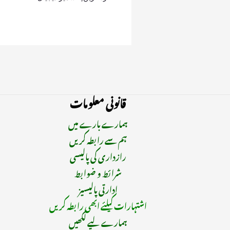
قانونی معلومات
ہمارے بارے میں
ہم سے رابطہ کریں
رازداری کی پالیسی
شرائط و ضوابط
ادارتی پالیسیز
اشتہارات کیلئے ابھی رابطہ کریں
ہمارے لیے لکھیں