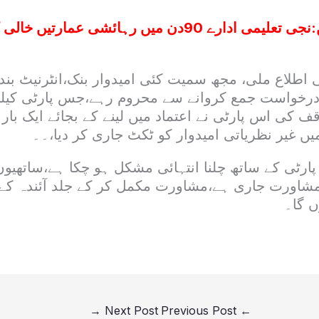
:
نجی تعلیمی ادارے 90دن میں رہائشی عمارتیں
 اطلاع ملی، مجھ سمیت کئی امیدوار بنک،انٹرنیٹ بند
 درخواست جمع کروانے سے محروم رہے،جس پارٹی کیلئ
 کی اس پارٹی نے اعتماد میں لینے کے بجائے ایک بار 
ں غیر نظریاتی امیدوار کو ٹکٹ جاری کر دیا،۔۔
 پارٹی کے ساتھ چلنا انتہائی مشکل ہو چکا ہے،ساتھیو
مشاورت جاری ہے،مشاورت مکمل کر کے جلد آئندہ کے
ں گا۔
→
Next Post
Previous Post
←