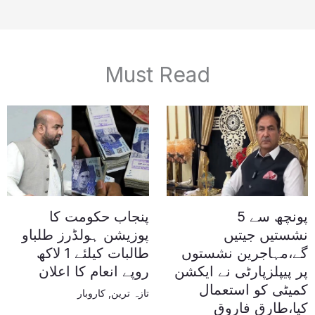
Must Read
پونچھ سے 5
پنجاب حکومت کا
نشستیں جیتیں
پوزیشن ہولڈرز طلباو
گے،مہاجرین نشستوں
طالبات کیلئے 1 لاکھ
پر پیپلزپارٹی نے ایکشن
روپے انعام کا اعلان
کمیٹی کو استعمال
تازہ ترین
,
کاروبار
کیا،طارق فاروق