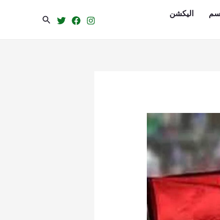
سم
الیکشن
Search