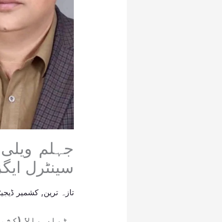
جہلم ویلی:
سینٹرل ایگ
تازہ ترین
,
کشمیر ڈیجیٹ
ہٹیاں بالا (کشم