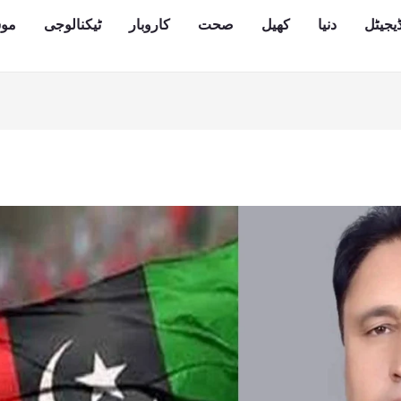
یجیٹل
دنیا
کھیل
صحت
کاروبار
ٹیکنالوجی
مو