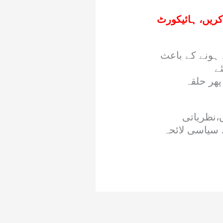
 خالی کریں، ہائیکورٹ
 ہونے کے باعث
ے
پھر حلقہ
ں،نظریاتی
 سیاسی لائحہ