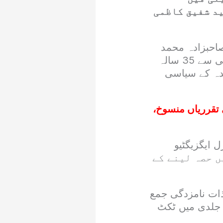
ید شفیق کاظمی
صاحبزادہ محمد
اسحاق ظفر کے پولیٹیکل سیکرٹری(وقت)سید شفیق کاظمی نے پیپلز پارٹی سے 35 سالہ
ندہ کے سیاسی
 تقرریاں منسوخ،
 ایگزیگٹیو
202ء کے انتخابات میں حصہ لینے کے
ذات نامزدگی جمع
 جلدی میں ٹکٹ