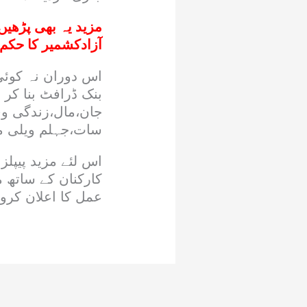
مزید یہ بھی پڑھیں
آزادکشمیر کا حکم
اس دوران نہ کوئی
بنک ڈرافٹ بنا کر
جان،مال،زندگی وقف
سات،جہلم ویلی می
اس لئے مزید پیپلز
کارکنان کے ساتھ 
عمل کا اعلان کرو