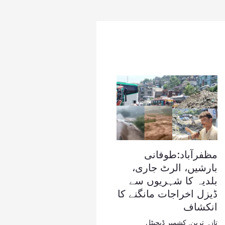
مظفرآباد:طوفانی
بارشیں، الرٹ جاری،
بلدیہ کا شہریوں سے
ڈیزل اخراجات مانگنے کا
انکشاف
تازہ ترین
,
کشمیر ڈیجیٹل