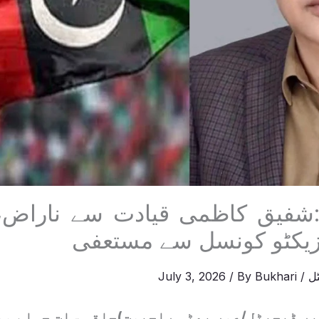
شفیق کاظمی قیادت سے ناراض، پ
زیکٹو کونسل سے مستعفی
ل
/
Bukhari
/ By
July 3, 2026
یر ڈیجیٹل/عمر بھٹی راجپوت)حلقہ سات جہلم وی