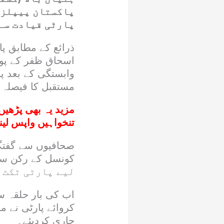
پاکستان پیپلز 
پارٹی قیادت سے
ذرائع کے مطابق پا
وابستگی کے بعد پا
مستقبل کا فیصلہ آ
مزید یہ بھی پڑھیں
تنخواہیں واپس لین
صحافیوں سے گفتگو 
لیے پارٹی ٹکٹ 
اب کی بار حلقہ س
کروائے پارٹی نے 
جاری کردیئے۔