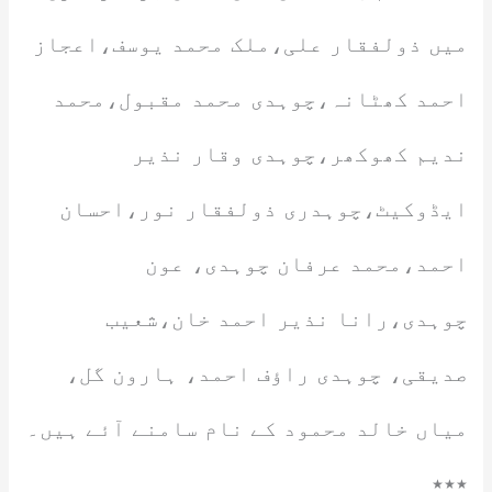
میں ذولفقار علی،ملک محمد یوسف،اعجاز
احمد کھٹانہ،چوہدی محمد مقبول،محمد
ندیم کھوکھر،چوہدی وقار نذیر
ایڈوکیٹ،چوہدری ذولفقار نور،احسان
احمد،محمد عرفان چوہدی، عون
چوہدی،رانا نذیر احمد خان،شعیب
صدیقی، چوہدی راؤف احمد، ہارون گل،
میاں خالد محمود کے نام سامنے آئے ہیں۔
٭٭٭