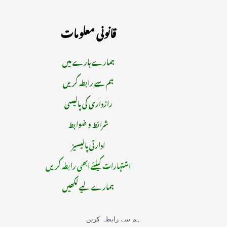
قانونی معلومات
ہمارے بارے میں
ہم سے رابطہ کریں
رازداری کی پالیسی
شرائط و ضوابط
ادارتی پالیسیز
اشتہارات کیلئے ابھی رابطہ کریں
ہمارے لیے لکھیں
ہم سے رابطہ کریں