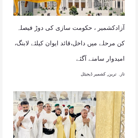
آزادکشمیر ، حکومت سازی کی دوڑ فیصلہ
کن مرحلے میں داخل،قائد ایوان کیلئے لابنگ،
امیدوار سامنے آگئے
تازہ ترین
,
کشمیر ڈیجیٹل