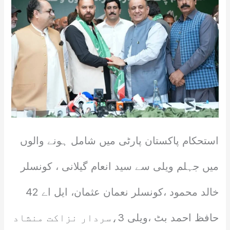
استحکام پاکستان پارٹی میں شامل ہونے والوں
میں جہلم ویلی سے سید انعام گیلانی ، کونسلر
خالد محمود ،کونسلر نعمان عثمان، ایل اے 42
حافظ احمد بٹ ،ویلی 3،سردار نزاکت منشاد