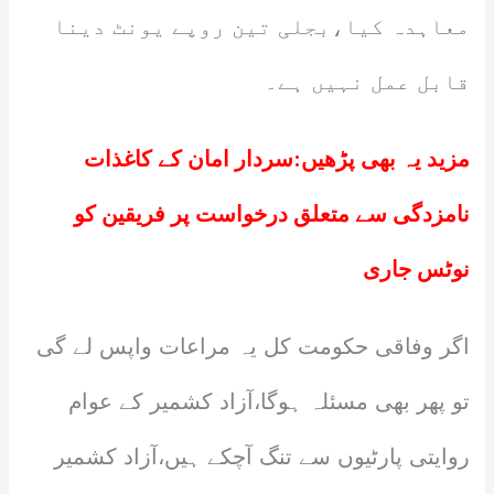
معاہدہ کیا،بجلی تین روپے یونٹ دینا
قابل عمل نہیں ہے۔
مزید یہ بھی پڑھیں:
سردار امان کے کاغذات
نامزدگی سے متعلق درخواست پر فریقین کو
نوٹس جاری
اگر وفاقی حکومت کل یہ مراعات واپس لے گی
تو پھر بھی مسئلہ ہوگا،آزاد کشمیر کے عوام
روایتی پارٹیوں سے تنگ آچکے ہیں،آزاد کشمیر