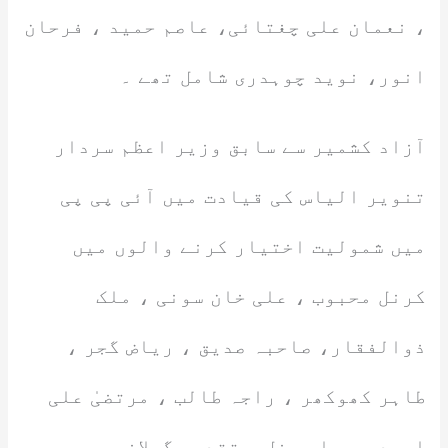
، نعمان علی چغتائی، عاصم حمید ، فرحان
انور، نوید چوہدری شامل تھے ۔
آزاد کشمیر سے سابق وزیر اعظم سردار
تنویر الیاس کی قیادت میں آئی پی پی
میں شمولیت اختیار کرنے والوں میں
کرنل محبوب ، علی خان سونی ، ملک
ذوالفقار، صاحبہ صدیق ، ریاض گجر ،
طاہر کھوکھر ، راجہ طالب ، مرتضیٰ علی
احمد ، جبار مغل ، تقدیس گیلانی بھی