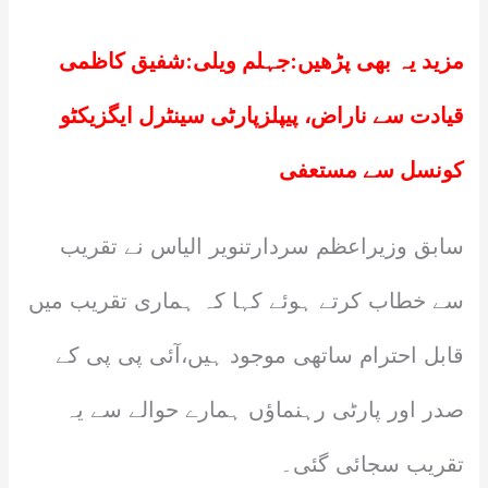
مزید یہ بھی پڑھیں:
جہلم ویلی:شفیق کاظمی
قیادت سے ناراض، پیپلزپارٹی سینٹرل ایگزیکٹو
کونسل سے مستعفی
سابق وزیراعظم سردارتنویر الیاس نے تقریب
سے خطاب کرتے ہوئے کہا کہ ہماری تقریب میں
قابل احترام ساتھی موجود ہیں،آئی پی پی کے
صدر اور پارٹی رہنماؤں ہمارے حوالے سے یہ
تقریب سجائی گئی۔