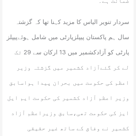
ضمانت ہے۔
سردار تنویر الیاس کا مزید کہنا تھا کہ گزشتہ
سال ہم پاکستان پیپلزپارٹی میں شامل ہوئےپیپلز
پارٹی کو آزادکشمیر میں 13 ارکان سے 29 تک
لے کر گئےآزاد کشمیر میں گزشتہ وزیر
اعظم کی حکومت میں بحران پیدا ہواسابق
وزیر اعظم آزاد کشمیر کی حکومت ایم ایل
ایز کی حکومت تھی،سابق وزیراعظم آزاد
کشمیر نے وفاق کے ساتھ غیر حقیقی