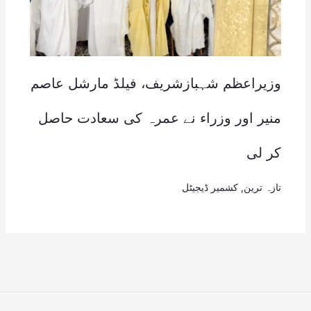
وزیراعظم شہبازشریف، فیلڈ مارشل عاصم
منیر اور وزراء نے عمرہ کی سعادت حاصل
کر لی
تازہ ترین
,
کشمیر ڈیجیٹل