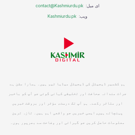
ای میل:
contact@Kashmiurdu.pk
ویب:
Kashmiurdu.pk
ہم کشمیر ڈیجیٹل کی ڈیجیٹل میڈیا ٹیم ہیں۔ ہمارا مشن ہے
جرات مندانہ صحافت اور تخلیقی کہانی گوئی جو آپ کو باخبر
اور متاثر رکھے۔ ہم آپ تک درست، مؤثر اور بروقت خبریں
پہنچاتے ہیں, ایسی خبریں جو واقعی اہم ہیں۔ تازہ ترین
معلومات حاصل کریں جو گہرائی اور وضاحت سے بھرپور ہوں۔