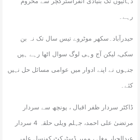
دہائیوں تک بنیادی انفراسٹرکچر سے محروم
رہے۔
حیدرآباد۔سکھر موٹروے تیس سال تک نہ بن
سکی، لیکن آج وہی لوگ سوال اٹھا رہے ہیں
جنہوں نے اپنے ادوار میں عوامی مسائل حل نہیں
کئے۔
ڈاکٹر سردار ظفر اقبال ، پونچھ سے سردار
مرتضیٰ علی احمد، جہلم ویلی حلقہ 4 سردار
عبدالجبار مغل ، ممبر ڈسٹرکٹ کونسل عامر