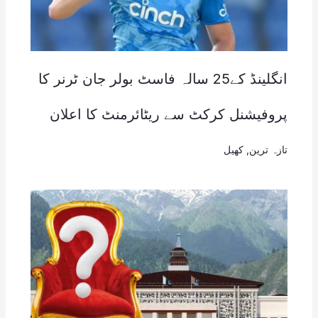
انگلینڈ کے25 سالہ فاسٹ بولر جان ٹرنر کا
پروفیشنل کرکٹ سے ریٹائرمنٹ کا اعلان
تازہ ترین
,
کھیل