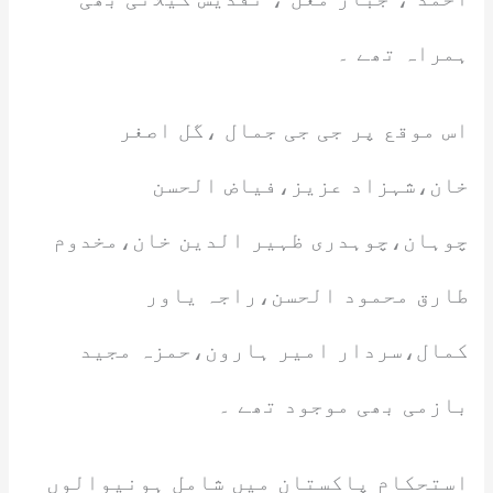
ہمراہ تھے ۔
اس موقع پر جی جی جمال ،گل اصغر
خان،شہزاد عزیز،فیاض الحسن
چوہان،چوہدری ظہیر الدین خان،مخدوم
طارق محمود الحسن،راجہ یاور
کمال،سردار امیر ہارون،حمزہ مجید
بازمی بھی موجود تھے ۔
استحکام پاکستان میں شامل ہونیوالوں