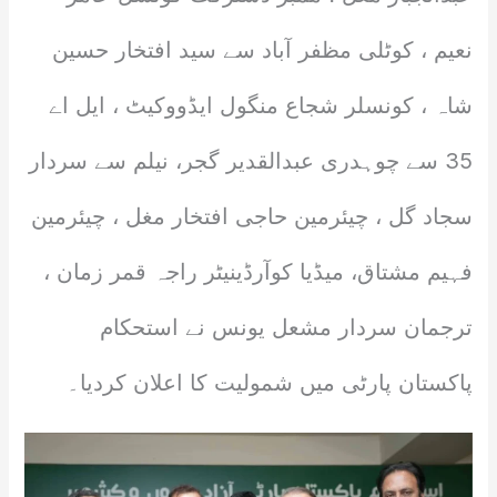
نعیم ، کوٹلی مظفر آباد سے سید افتخار حسین
شاہ ، کونسلر شجاع منگول ایڈووکیٹ ، ایل اے
35 سے چوہدری عبدالقدیر گجر، نیلم سے سردار
سجاد گل ، چیئرمین حاجی افتخار مغل ، چیئرمین
فہیم مشتاق، میڈیا کوآرڈینیٹر راجہ قمر زمان ،
ترجمان سردار مشعل یونس نے استحکام
پاکستان پارٹی میں شمولیت کا اعلان کردیا۔