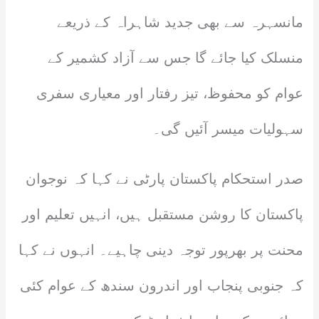
مانسہرہ سے بھی جدید شاہراہ کے ذریعے
منسلک کیا جائے گا جس سے آزاد کشمیر کے
عوام کو محفوظ، تیز رفتار اور معیاری سفری
سہولیات میسر آئیں گی۔
صدر استحکام پاکستان پارٹی نے کہا کہ نوجوان
پاکستان کا روشن مستقبل ہیں، انہیں تعلیم اور
محنت پر بھرپور توجہ دینی چاہیے۔ انہوں نے کہا
کہ جنوبی پنجاب اور اندرون سندھ کے عوام کئی