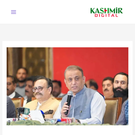
Ski
t
conten