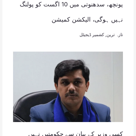
پونچھ، سدھنوتی میں 10 اگست کو پولنگ
نہیں ہوگی، الیکشن کمیشن
تازہ ترین
,
کشمیر ڈیجیٹل
کسی وزیر کے بیان سے حکومتیں نہیں