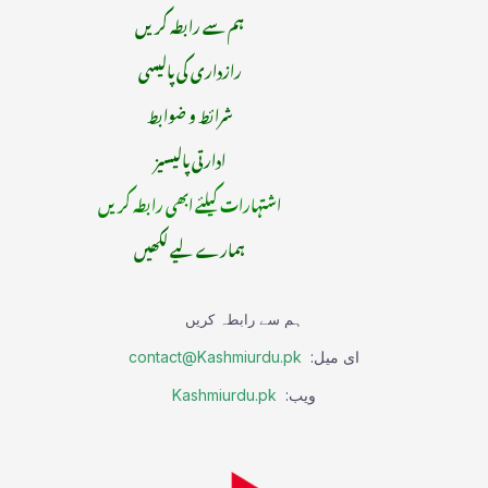
ہم سے رابطہ کریں
رازداری کی پالیسی
شرائط و ضوابط
ادارتی پالیسیز
اشتہارات کیلئے ابھی رابطہ کریں
ہمارے لیے لکھیں
ہم سے رابطہ کریں
ای میل:
contact@Kashmiurdu.pk
ویب:
Kashmiurdu.pk