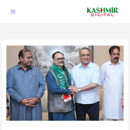
Ski
t
conten