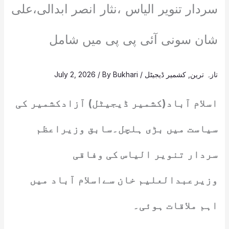
سردار تنویر الیاس ،نثار انصر ابدالی،علی
شان سونی آئی پی پی میں شامل
تازہ ترین
,
کشمیر ڈیجیٹل
/
Bukhari
/ By
July 2, 2026
اسلام آباد(کشمیر ڈیجیٹل) آزادکشمیر کی
سیاست میں بڑی ہلچل۔سابق وزیراعظم
سردار تنویر الیاس کی وفاقی
وزیرعبدالعلیم خان سےاسلام آباد میں
اہم ملاقات ہوئی۔