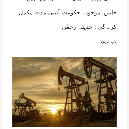
جاتیں، موجودہ حکومت آئینی مدت مکمل
کرے گی : حذیفہ رحمٰن
تازہ ترین