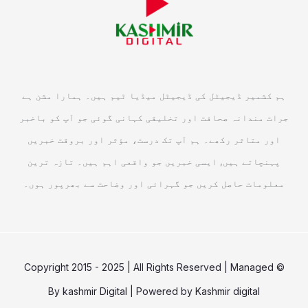
ہم کشمیر ڈیجیٹل کی ڈیجیٹل میڈیا ٹیم ہیں۔ ہمارا مشن ہے
جرات مندانہ صحافت اور تخلیقی کہانی گوئی جو آپ کو باخبر
اور متاثر رکھے۔ ہم آپ تک درست، مؤثر اور بروقت خبریں
پہنچاتے ہیں, ایسی خبریں جو واقعی اہم ہیں۔ تازہ ترین
معلومات حاصل کریں جو گہرائی اور وضاحت سے بھرپور ہوں۔
© Copyright 2015 - 2025 | All Rights Reserved | Managed
By
kashmir Digital
| Powered by
Kashmir digital