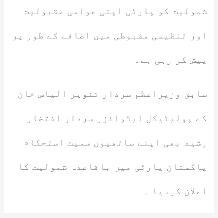
شمولیت کو پارٹی اپنی عوامی مقبولیت
اور تنظیمی مضبوطی میں اضافے کے طور پر
پیش کر رہی ہے۔
سابق وزیراعظم سردار تنویر الیاس خان
کے پولیٹیکل ایڈوائزر سردار افتخار
رشید بھی اپنے ساتھیوں سمیت استحکام
پاکستان پارٹی میں باقاعدہ شمولیت کا
اعلان کردیا ۔