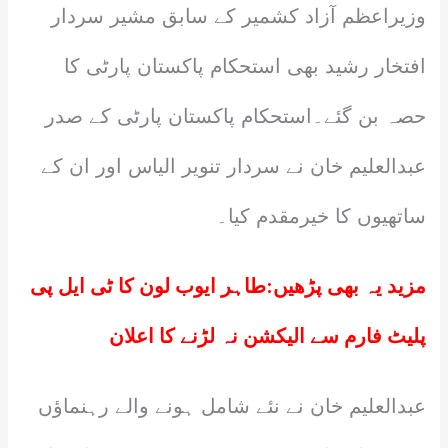
وزیراعظم آزاد کشمیر کے سابق مشیر سردار
افتخار رشید بھی استحکام پاکستان پارٹی کا
حصہ بن گئے۔استحکام پاکستان پارٹی کے صدر
عبدالعلیم خان نے سردار تنویر الیاس اور ان کے
ساتھیوں کا خیرمقدم کیا۔
مزید یہ بھی پڑھیں:
طاہر ایوب لون کا ٹی ایل پی
پلیٹ فارم سے الیکشن نہ لڑنے کا اعلان
عبدالعلیم خان نے نئے شامل ہونے والے رہنماؤں