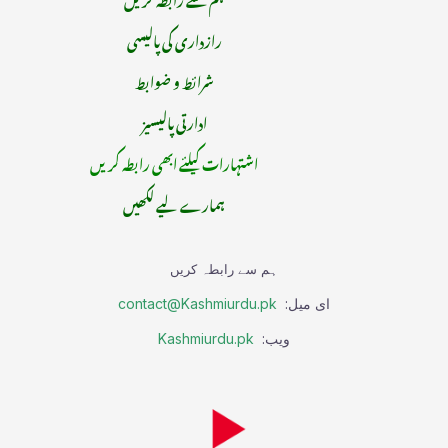
رازداری کی پالیسی
شرائط و ضوابط
ادارتی پالیسیز
اشتہارات کیلئے ابھی رابطہ کریں
ہمارے لیے لکھیں
ہم سے رابطہ کریں
ای میل:
contact@Kashmiurdu.pk
ویب:
Kashmiurdu.pk