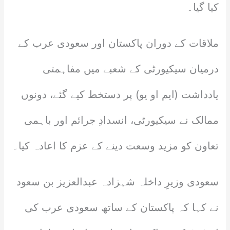
کیا گیا۔
ملاقات کے دوران پاکستان اور سعودی عرب کے
درمیان سیکیورٹی کے شعبے میں مفاہمتی
یادداشت (ایم او یو) پر دستخط کیے گئے، دونوں
ممالک نے سیکیورٹی، انسدادِ جرائم اور باہمی
تعاون کو مزید وسعت دینے کے عزم کا اعادہ کیا۔
سعودی وزیرِ داخلہ شہزادہ عبدالعزیز بن سعود
نے کہا کہ پاکستان کے ساتھ سعودی عرب کی