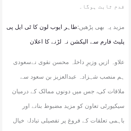
قدم ثابت ہوگا۔
مزید یہ بھی پڑھیں:
طاہر ایوب لون کا ٹی ایل پی
پلیٹ فارم سے الیکشن نہ لڑنے کا اعلان
علاوہ ازیں وزیرِ داخلہ محسن نقوی نےسعودی
ہم منصب شہزادہ عبدالعزیز بن سعود سے
ملاقات کی، جس میں دونوں ممالک کے درمیان
سیکیورٹی تعاون کو مزید مضبوط بنانے اور
باہمی تعلقات کے فروغ پر تفصیلی تبادلۂ خیال