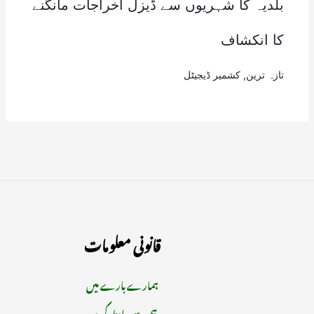
بلدیہ کا شہریوں سے ڈیزل اخراجات مانگنے
کا انکشاف
تازہ ترین
,
کشمیر ڈیجیٹل
قانونی معلومات
ہمارے بارے میں
ہم سے رابطہ کریں