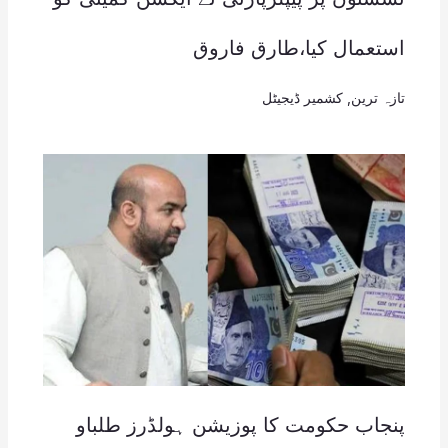
استعمال کیا،طارق فاروق
تازہ ترین
,
کشمیر ڈیجیٹل
پنجاب حکومت کا پوزیشن ہولڈرز طلباو