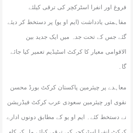
فروغ اور انفرا اسٹرکچر کی ترقی کیلئے
مفاہمتی یادداشت (ایم او یو) پر دستخط کر دیئے
گئے جس کے تحت جدہ میں ایک جدید بین
الاقوامی معیار کا کرکٹ اسٹیڈیم تعمیر کیا جائے
گا۔
معاہدے پر چیئرمین پاکستان کرکٹ بورڈ محسن
نقوی اور چیئرمین سعودی عرب کرکٹ فیڈریشن
نے دستخط کئے۔ ایم او یو کے مطابق دونوں ادارے
کرکٹ انفرا اسٹرکچر کی ترقی کیلئے مل کر کام