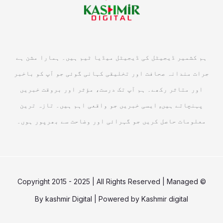
ہم کشمیر ڈیجیٹل کی ڈیجیٹل میڈیا ٹیم ہیں۔ ہمارا مشن ہے
جرات مندانہ صحافت اور تخلیقی کہانی گوئی جو آپ کو باخبر
اور متاثر رکھے۔ ہم آپ تک درست، مؤثر اور بروقت خبریں
پہنچاتے ہیں, ایسی خبریں جو واقعی اہم ہیں۔ تازہ ترین
معلومات حاصل کریں جو گہرائی اور وضاحت سے بھرپور ہوں۔
© Copyright 2015 - 2025 | All Rights Reserved | Managed
By
kashmir Digital
| Powered by
Kashmir digital