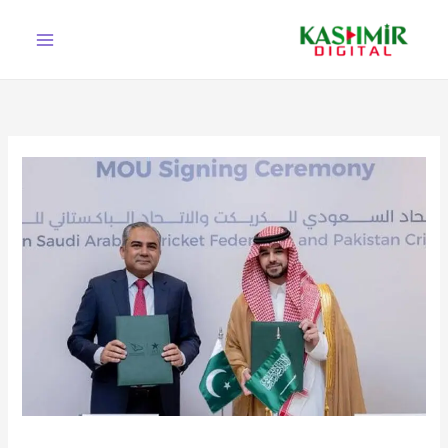
Ski
t
conten