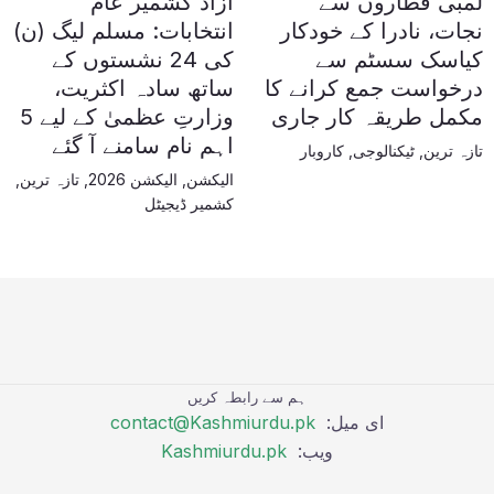
لمبی قطاروں سے
آزاد کشمیر عام
نجات، نادرا کے خودکار
انتخابات: مسلم لیگ (ن)
کیاسک سسٹم سے
کی 24 نشستوں کے
درخواست جمع کرانے کا
ساتھ سادہ اکثریت،
مکمل طریقہ کار جاری
وزارتِ عظمیٰ کے لیے 5
اہم نام سامنے آ گئے
تازہ ترین
,
ٹیکنالوجی
,
کاروبار
الیکشن
,
الیکشن 2026
,
تازہ ترین
,
کشمیر ڈیجیٹل
ہم سے رابطہ کریں
ای میل:
contact@Kashmiurdu.pk
ویب:
Kashmiurdu.pk