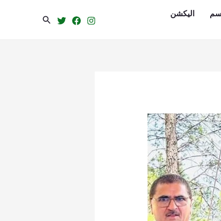
سم
الیکشن
Search