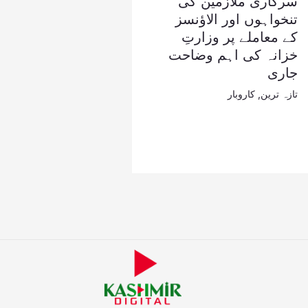
سرکاری ملازمین کی
تنخواہوں اور الاؤنسز
کے معاملے پر وزارتِ
خزانہ کی اہم وضاحت
جاری
تازہ ترین
,
کاروبار