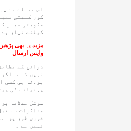
اس حوالے سے یہ 
کور کمیٹی ممبرا
حکومتی ممبر کا
کیلئے تیار ہے 
مزید یہ بھی پڑھیں
واپس ارسال
ذرائع کے مطابق
نہیں کہ مزاکرا
ہو۔نہ ہی کسی ا
پہنچانے کی پیش
سوشل میڈیا پر 
مذاکرات سے قبل
فوری طور پر اسل
نہیں ہے ۔