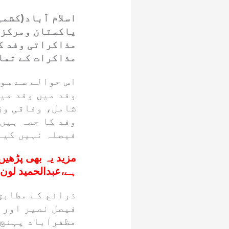
اسلام آباد(کشم
پاکستان ومرکزی
مذاکراتی وفد کے
مذاکرات کے تما
اس حوالے سے سو
وفد میں وفد می
شامل، وفاقی وز
وفد کا حصہ ہیں 
فیصلہ نہیں کیا
مزید یہ بھی پڑھیں
ہے،عبدالحمید لون
ذرائع کے مطابق
فیصل نصیر اور 
مظفرآباد پہنچ 