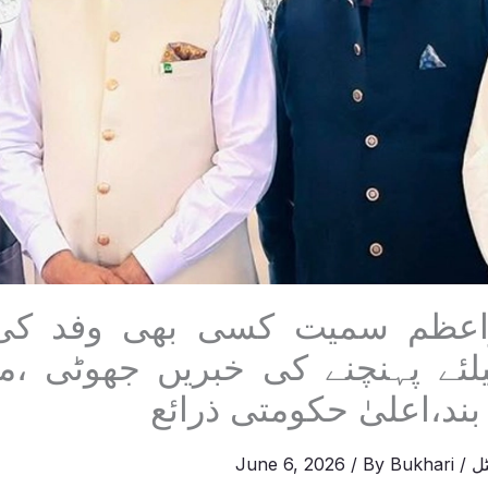
اعظم سمیت کسی بھی وفد کی م
لئے پہنچنے کی خبریں جھوٹی ،م
بند،اعلیٰ حکومتی ذرائع
ل
/
Bukhari
/ By
June 6, 2026