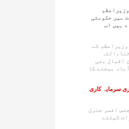
 وزیراعظم
 میں حکومتی
د ہیں اب
وزیراعظم کے
ثناءاللہ
 اقبال بھی
ٓباد بیجنے کا
اری سرمایہ کاری
نس افسر جنرل
ات کیلئے