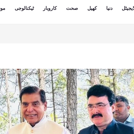
یجیٹل
دنیا
کھیل
صحت
کاروبار
ٹیکنالوجی
مو