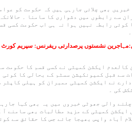
خبریں بھی چلائی جارہی ہیں کہ حکومت کو عوام
ن سے رابطوں میں دشواری کا سامنا ۔ حالانکہ 
 کوئی رابطہ نہیں ہوا نہ ہی اب حکومت کسی قس
۔
:
مہاجرین نشستوں پرصدارتی ریفرنس: سپریم کورٹ ک
 کالعدم ایکشن کمیٹی نے کسی قسم کا حکومت سے
ت سے قبل کمیونکیشن سسٹم کے بحالی کا کوئی 
دارے نے ایکشن کمیٹی ممبران کو ہیلی کاپٹر س
کش کی ۔
چلنے والی جھوٹی خبروں میں یہ بھی کہا جارہا
 ایکشن کمیٹی کے مزید مطالبات بھی سامنے آ 
ام آباد واپس بھیجا جائے جس کا حقائق سے کوئ