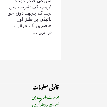
امریکی صدر ڈونلڈ
ٹرمپ کی تقریب میں
بچے کے پیچھے دوڑ، جو
بائیڈن پر طنز اور
حاضرین کے قہقہے
تازہ ترین
,
دنیا
قانونی معلومات
ہمارے بارے میں
ہم سے رابطہ کریں