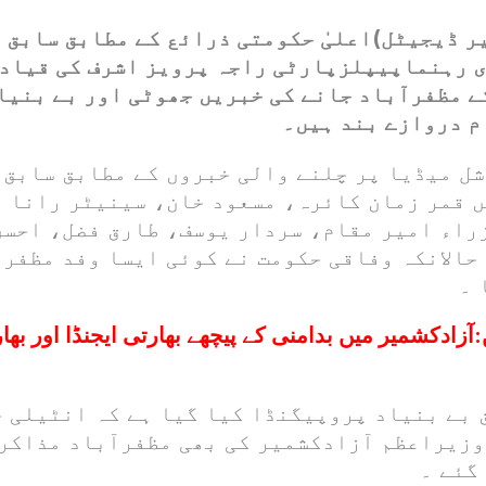
یر ڈیجیٹل)اعلیٰ حکومتی ذرائع کے مطابق سابق
 رہنماپیپلزپارٹی راجہ پرویز اشرف کی قیادت
 مظفرآباد جانے کی خبریں جھوٹی اور بے بنیا
م دروازے بند ہیں۔
شل میڈیا پر چلنے والی خبروں کے مطابق سابق 
ں قمر زمان کائرہ، مسعود خان، سینیٹر رانا 
راء امیر مقام، سردار یوسف، طارق فضل، احسن
حالانکہ وفاقی حکومت نے کوئی ایسا وفد مظفرا
 ۔
:
آزادکشمیر میں بدامنی کے پیچھے بھارتی ایجنڈا اور بھ
 بے بنیاد پروپیگنڈا کیا گیا ہے کہ انٹیلی ج
وزیراعظم آزادکشمیر کی بھی مظفرآباد مذاکر
گئے ۔