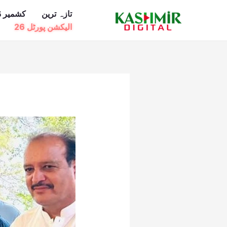
Ski
تازہ ترین
کشمیر ڈ
t
الیکشن پورٹل 26
conten