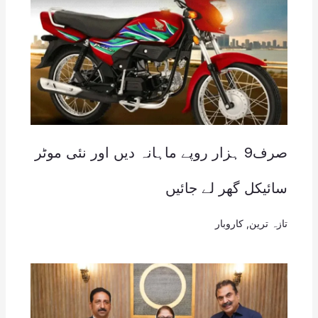
صرف9 ہزار روپے ماہانہ دیں اور نئی موٹر
سائیکل گھر لے جائیں
تازہ ترین
,
کاروبار