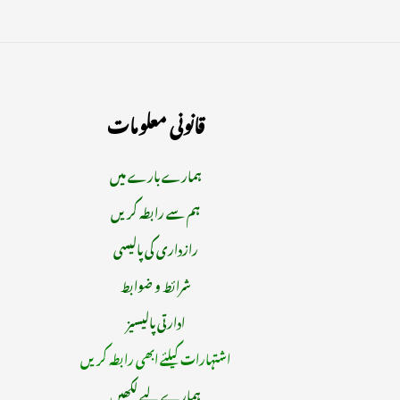
قانونی معلومات
ہمارے بارے میں
ہم سے رابطہ کریں
رازداری کی پالیسی
شرائط و ضوابط
ادارتی پالیسیز
اشتہارات کیلئے ابھی رابطہ کریں
ہمارے لیے لکھیں