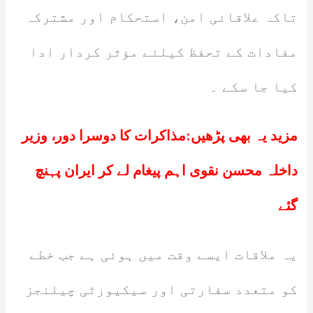
تاکہ علاقائی امن، استحکام اور مشترکہ
مفادات کے تحفظ کیلئے مؤثر کردار ادا
کیا جا سکے ۔
مزید یہ بھی پڑھیں:
مذاکرات کا دوسرا دور، وزیر
داخلہ محسن نقوی اہم پیغام لے کر ایران پہنچ
گئے
یہ ملاقات ایسے وقت میں ہوئی ہے جب خطے
کو متعدد سفارتی اور سیکیورٹی چیلنجز