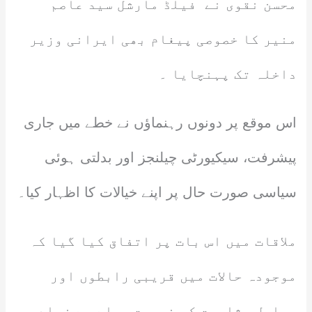
محسن نقوی نے فیلڈ مارشل سید عاصم
منیر کا خصوصی پیغام بھی ایرانی وزیر
داخلہ تک پہنچایا ۔
اس موقع پر دونوں رہنماؤں نے خطے میں جاری
پیشرفت، سیکیورٹی چیلنجز اور بدلتی ہوئی
سیاسی صورت حال پر اپنے خیالات کا اظہار کیا۔
ملاقات میں اس بات پر اتفاق کیا گیا کہ
موجودہ حالات میں قریبی رابطوں اور
مسلسل مشاورت کی ضرورت پہلے سے زیادہ