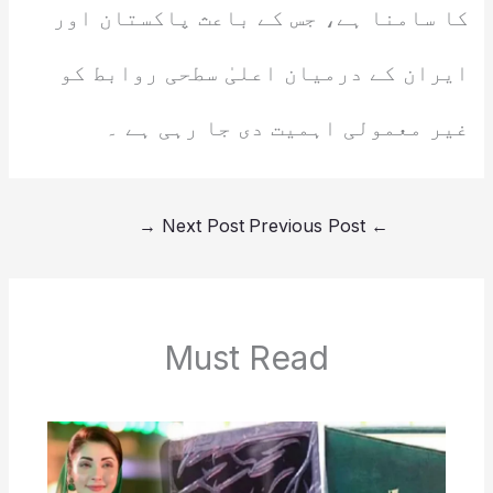
کا سامنا ہے، جس کے باعث پاکستان اور
ایران کے درمیان اعلیٰ سطحی روابط کو
غیر معمولی اہمیت دی جا رہی ہے ۔
→
Next Post
Previous Post
←
Must Read