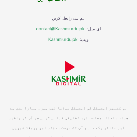
ہم سے رابطہ کریں
ای میل:
contact@Kashmiurdu.pk
ویب:
Kashmiurdu.pk
ہم کشمیر ڈیجیٹل کی ڈیجیٹل میڈیا ٹیم ہیں۔ ہمارا مشن ہے
جرات مندانہ صحافت اور تخلیقی کہانی گوئی جو آپ کو باخبر
اور متاثر رکھے۔ ہم آپ تک درست، مؤثر اور بروقت خبریں