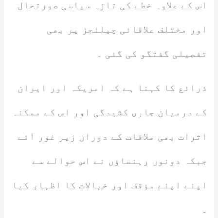
اس کے علاوہ خطے کی تازہ سیاسی صورتحال
اور مختلف علاقائی چیلنجز پر بھی
تفصیلی گفتگو کی گئی ۔
ذرائع کا کہنا ہے کہ امریکہ اور ایران
کے درمیان جاری کشیدگی اور اس کے ممکنہ
اثرات بھی ملاقات کے دوران زیر غور آئے
جبکہ دونوں رہنماؤں نے اس حوالے سے
اپنے اپنے مؤقف اور خیالات کا اظہار کیا
۔