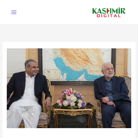
Ski
t
conten