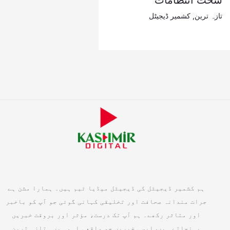
سخت انتظامات
تازہ ترین
,
کشمیر ڈیجیٹل
ہم کشمیر ڈیجیٹل کی ڈیجیٹل میڈیا ٹیم ہیں۔ ہمارا مشن ہے
جرات مندانہ صحافت اور تخلیقی کہانی گوئی جو آپ کو باخبر
اور متاثر رکھے۔ ہم آپ تک درست، مؤثر اور بروقت خبریں
پہنچاتے ہیں, ایسی خبریں جو واقعی اہم ہیں۔ تازہ ترین