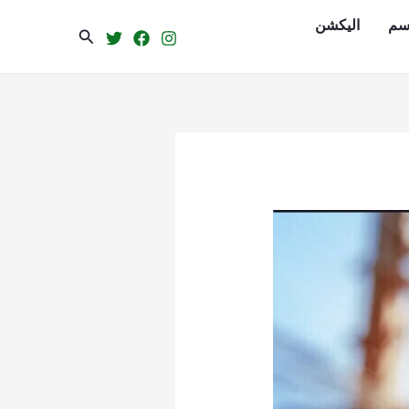
سم
الیکشن
Search