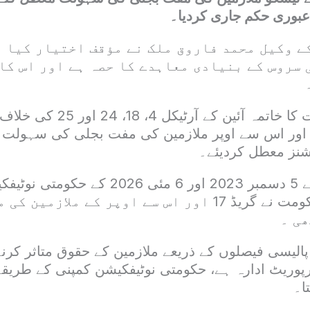
عبوری حکم جاری کردیا۔
 وکیل محمد فاروق ملک نے مؤقف اختیار کیا ت
 سروس کے بنیادی معاہدے کا حصہ ہے اور اس کا
مفت بجلی سہولت کا خاتمہ آئین کے آ
دالت نے گریڈ 17 اور اس سے اوپر ملازمین کی مفت بجلی کی سہول
شنز معطل کردیئے۔
پشاور ہائیکورٹ نے 5 دسمبر 2023 اور 6 مئی 6
روک دیا۔نگراں حکومت نے گریڈ 17 اور اس سے اوپر کے ملاز
ھی ۔
لیسی فیصلوں کے ذریعے ملازمین کے حقوق متاثر کرنے 
ارپوریٹ ادارہ ہے، حکومتی نوٹیفکیشن کمپنی کے طریق
ا۔