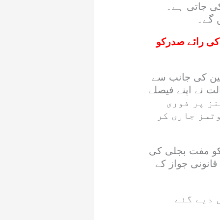
اعت 18 جون 2026 تک ملتوی کی جاتی ہے۔
 گے۔
ی رائے صدرکو
زمین کی جانب سے
ت نے اپنے فیصلے
 مئی 2026 کے نوٹیفکیشنز پر فوری
وٹسز جاری کر
 کو مفت بجلی کی
انونی جواز کے
قدام آئین پاکستان کے آرٹیکل 4، 18، 24 اور 25 میں دیے گئے