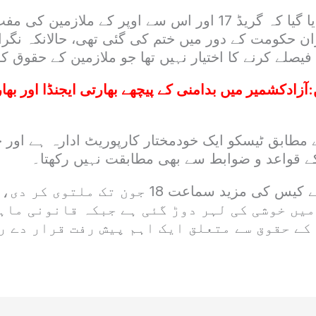
عدالت کو مزید بتایا گیا کہ گریڈ 17 اور اس سے اوپر کے ملازم
 حکومت کے دور میں ختم کی گئی تھی، حالانکہ نگر
یصلے کرنے کا اختیار نہیں تھا جو ملازمین کے حقوق کو
:
آزادکشمیر میں بدامنی کے پیچھے بھارتی ایجنڈا اور بھ
مطابق ٹیسکو ایک خودمختار کارپوریٹ ادارہ ہے اور 
کے قواعد و ضوابط سے بھی مطابقت نہیں رکھتا۔
پشاور ہائیکورٹ نے کیس کی مزید سماعت 18 جون 
میں خوشی کی لہر دوڑ گئی ہے جبکہ قانونی ماہ
کے حقوق سے متعلق ایک اہم پیش رفت قرار دے ر