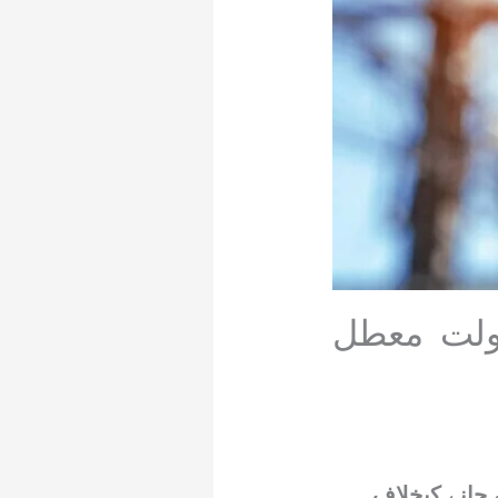
ولت معطل
جانے کیخلاف