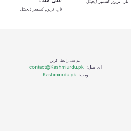
علی ملک
تازہ ترین
,
کشمیر ڈیجیٹل
تازہ ترین
,
کشمیر ڈیجیٹل
ہم سے رابطہ کریں
ای میل:
contact@Kashmiurdu.pk
ویب:
Kashmiurdu.pk