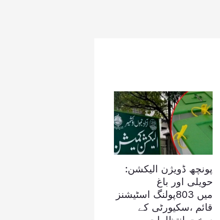
پونچھ ڈویژن الیکشن:
حویلی اور باغ
میں 803پولنگ اسٹیشنز
قائم ،سکیورٹی کے