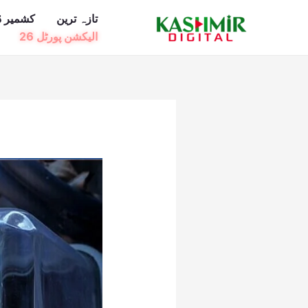
Ski
تازہ ترین
کشمیر ڈ
t
الیکشن پورٹل 26
conten