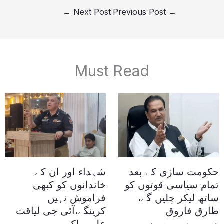
→
Next Post
Previous Post
←
Must Read
حکومت سازی کے بعد
شہداء اور ان کے
تمام سیاسی قوتوں کو
خاندانوں کو کبھی
ساتھ لیکر چلیں گے،
فراموش نہیں
طارق فاروق
کرینگے،آئی جی لیاقت