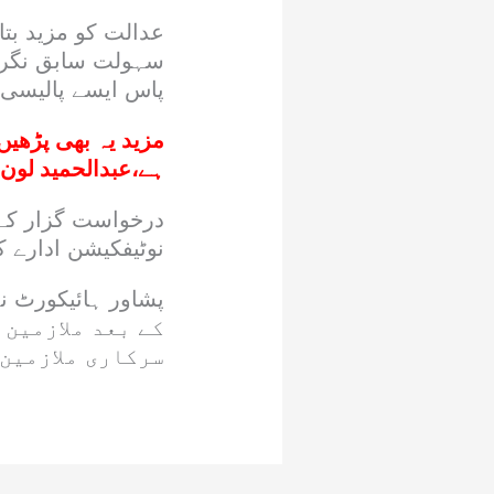
سہولت سابق نگران
پاس ایسے پالیسی ف
مزید یہ بھی پڑھیں
ہے،عبدالحمید لون
درخواست گزار کے 
نوٹیفکیشن ادارے 
کے بعد ملازمین 
سرکاری ملازمین 