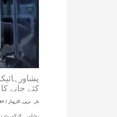
پشاورہائی
کئے جانے ک
تازہ ترین
,
کاروبار
/
ri
پشاور ہائیکورٹ ن