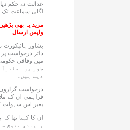
اگلی سماعت تک م
مزید یہ بھی پڑھیں
واپس ارسال
پشاور ہائیکورٹ نے
دائر درخواست پر 
طور پر عملدرآ
دیے ہیں۔
درخواست گزاروں ک
فراہمی ان کے ملا
بغیر اس سہولت ک
بنیادی حقوق سے