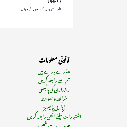
راٹھور
تازہ ترین
,
کشمیر ڈیجیٹل
قانونی معلومات
ہمارے بارے میں
ہم سے رابطہ کریں
رازداری کی پالیسی
شرائط و ضوابط
ادارتی پالیسیز
اشتہارات کیلئے ابھی رابطہ کریں
ہمارے لیے لکھیں