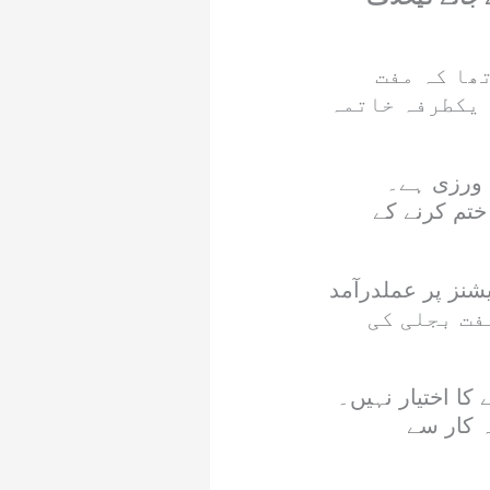
ھا کہ مفت
 یکطرفہ خاتمہ
رٹیکل 4، 18، 24 اور 25 کی خلاف ورزی ہے۔
ت ختم کرنے کے
202 کے حکومتی نوٹیفکیشنز پر عملدرآمد
مین کی مفت بجلی کی
کا اختیار نہیں۔
ہ کار سے