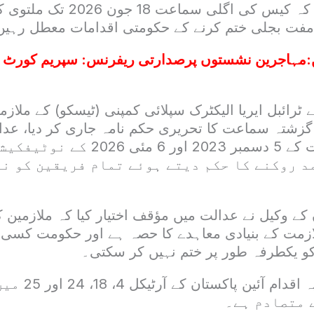
عدالت نے حکم دیا کہ کیس کی اگلی سم
فت بجلی ختم کرنے کے حکومتی اقدامات معطل رہیں
:
مہاجرین نشستوں پرصدارتی ریفرنس: سپریم کورٹ ک
 ٹرائبل ایریا الیکٹرک سپلائی کمپنی (ٹیسکو) کے ملا
گزشتہ سماعت کا تحریری حکم نامہ جاری کر دیا، عدال
میں وفاقی حکومت کے 5 دسمبر 2023 اور 6
مد روکنے کا حکم دیتے ہوئے تمام فریقین کو ن
ے وکیل نے عدالت میں مؤقف اختیار کیا کہ ملازمین
زمت کے بنیادی معاہدے کا حصہ ہے اور حکومت کسی ق
و یکطرفہ طور پر ختم نہیں کر سکتی۔
ان کا کہنا تھا کہ یہ ا
 متصادم ہے۔