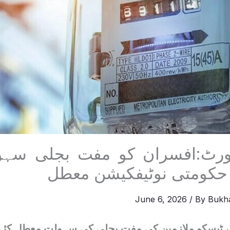
کورٹ:افسران کو مفت بجلی سہ
ا حکومتی نوٹیفکیشن معطل
June 6, 2026
/ By
Bukha
ے ٹیسکو ملازمین کی مفت بجلی کی سہولت معطل کئے 