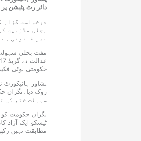
دائر رٹ پٹیشن پر 
درخواست گزار کے
بجلی ملازمین کی
غیر قانونی ہے۔
ع
حکومتی نوٹی فکی
سہولت ختم کی ت
نگراں حکومت کو پا
ٹیسکو ایک آزاد ک
مطابقت نہیں رکھت