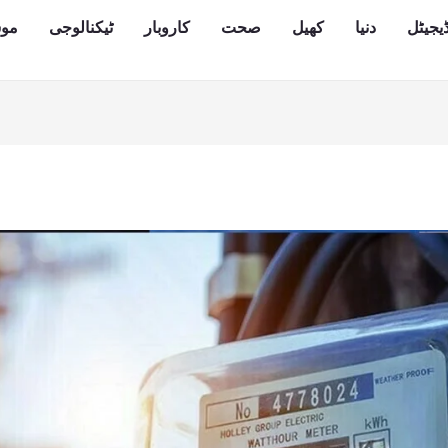
یجیٹل
دنیا
کھیل
صحت
کاروبار
ٹیکنالوجی
مو