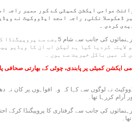
ائنٹ عوامی ایکشن کمیٹی کے کور ممبر راجہ ام
ر ڈھکوسلا نکلی، راجہ امجد ایڈووکیٹ نے ویڈی
یدی کردی ۔
ایکشن کمیٹی کے رہنمائوں کی جانب سے شام 5بج
 لاپتہ کردیا گیا ہے لیکن اب ان کا ویڈیو پیغ
 کہ میں باکل خیریت سے ہوں ۔
ی ایکشن کمیٹی پر پابندی، چوٹی کے بھارتی صحافی پ
وکیٹ نے لوگوں سے کہا کہ وہ افواہوں پر کان نہ دھر
آرام کررہا تھا۔
نمائوں کی جانب سے گرفتاری کا پروپیگنڈا کرکے احتج
تھا۔