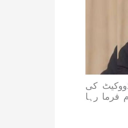
ووکیٹ کی
 فرما رہا