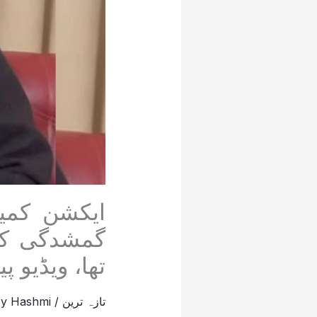
ایکشن کمی
گمشدگی کی 
تھا، ویڈیو پ
تازہ ترین
/
Hashmi
By