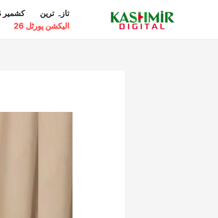
Ski
تازہ ترین
کشمیر ڈ
t
الیکشن پورٹل 26
conten