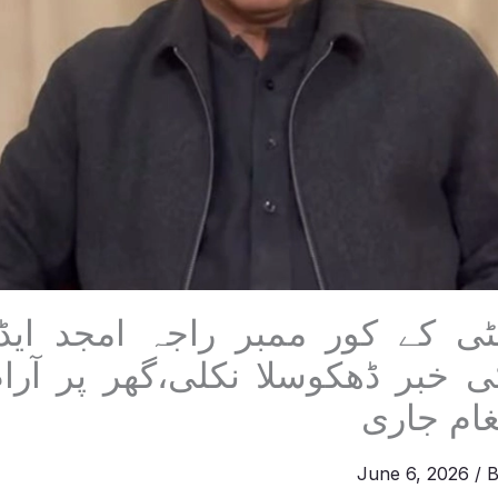
ٹی کے کور ممبر راجہ امجد ایڈ
خبر ڈھکوسلا نکلی،گھر پر آرام
یغام جاری
June 6, 2026
/ 