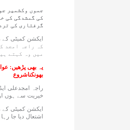
جموں وکشمیر جو
کی گمشدگی کی خب
گرفتاری کی ترد
کہ راجہ امجد کو
میں وہ کہتے ہیں
یہ بھی پڑھیں:
عوام
بھونکناشروع
راجہ امجدعلی ایڈو
خیریت سے ہوں اور 
ایکشن کمیٹی کے رہ
اشتعال دیا جا رہا 