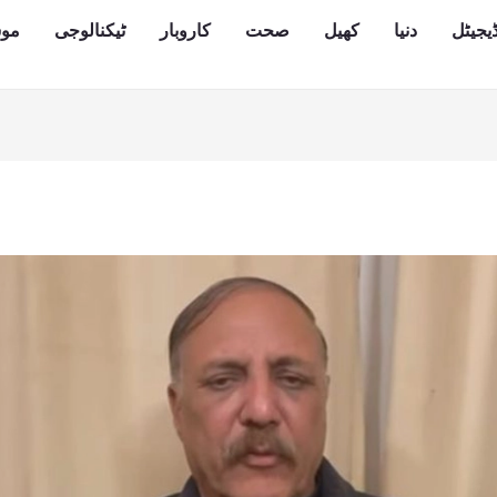
یجیٹل
دنیا
کھیل
صحت
کاروبار
ٹیکنالوجی
مو