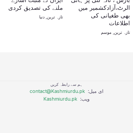
بارش ، نالہ لئی پر ہائی
ایران نے مثبت اشارے
الرٹ،آزادکشمیر میں
ملنے کی تصدیق کردی
بھی طغیانی کی
تازہ ترین
,
دنیا
اطلاعات
تازہ ترین
,
موسم
ہم سے رابطہ کریں
ای میل:
contact@Kashmiurdu.pk
ویب:
Kashmiurdu.pk