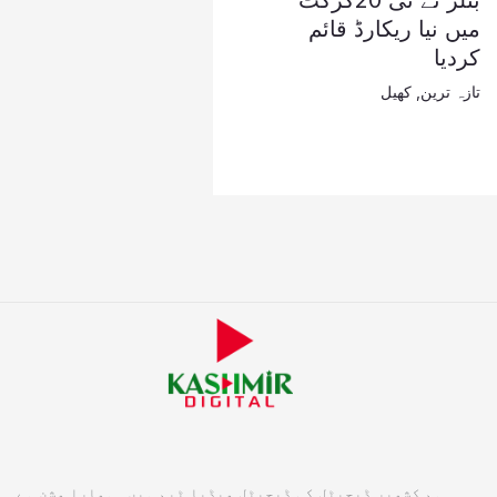
بٹلر نے ٹی 20کرکٹ
میں نیا ریکارڈ قائم
کردیا
تازہ ترین
,
کھیل
ہم کشمیر ڈیجیٹل کی ڈیجیٹل میڈیا ٹیم ہیں۔ ہمارا مشن ہے