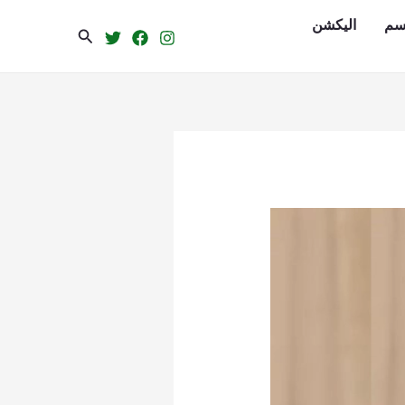
سم
الیکشن
Search