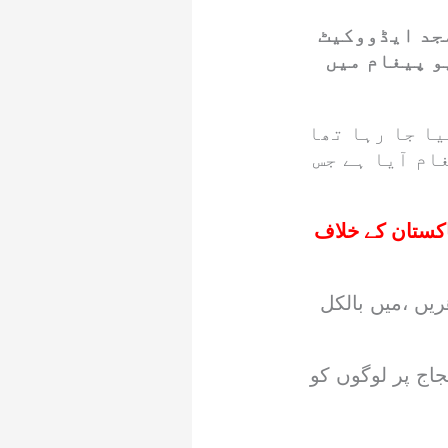
جد ایڈووکیٹ
و پیغام میں
ے سے پروپیگنڈا کیا جا رہا تھا
ام آیا ہے جس
اکستان کے خلاف
یں ،میں بالکل
اج پر لوگوں کو