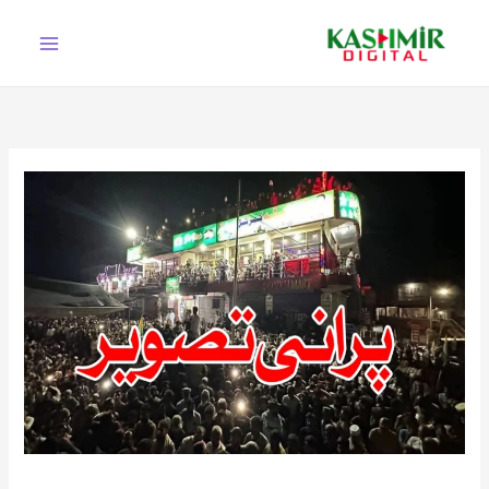
Ski
t
conten