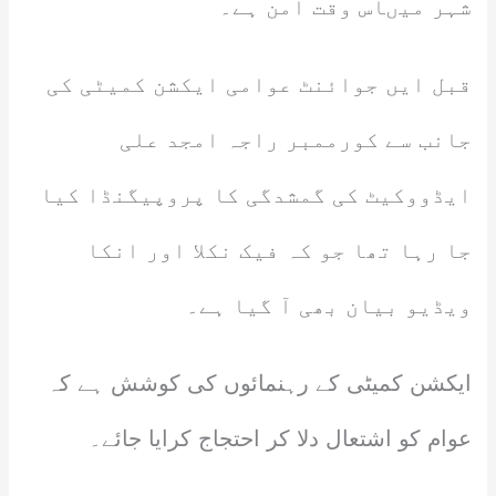
شہر میںاس وقت امن ہے۔
قبل ایں جوائنٹ عوامی ایکشن کمیٹی کی
جانب سے کورممبر راجہ امجد علی
ایڈووکیٹ کی گمشدگی کا پروپیگنڈا کیا
جا رہا تھا جو کہ فیک نکلا اور انکا
ویڈیو بیان بھی آ گیا ہے۔
ایکشن کمیٹی کے رہنمائوں کی کوشش ہے کہ
عوام کو اشتعال دلا کر احتجاج کرایا جائے۔