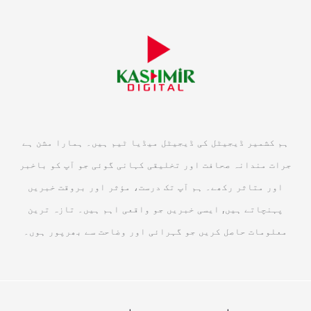
ہم کشمیر ڈیجیٹل کی ڈیجیٹل میڈیا ٹیم ہیں۔ ہمارا مشن ہے
جرات مندانہ صحافت اور تخلیقی کہانی گوئی جو آپ کو باخبر
اور متاثر رکھے۔ ہم آپ تک درست، مؤثر اور بروقت خبریں
پہنچاتے ہیں, ایسی خبریں جو واقعی اہم ہیں۔ تازہ ترین
معلومات حاصل کریں جو گہرائی اور وضاحت سے بھرپور ہوں۔