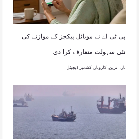
پی ٹی اے نے موبائل پیکجز کے موازنے کی
نئی سہولت متعارف کرا دی
تازہ ترین
,
کاروبار
,
کشمیر ڈیجیٹل