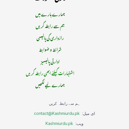
ہمارے بارے میں
ہم سے رابطہ کریں
رازداری کی پالیسی
شرائط و ضوابط
ادارتی پالیسیز
اشتہارات کیلئے ابھی رابطہ کریں
ہمارے لیے لکھیں
ہم سے رابطہ کریں
ای میل:
contact@Kashmiurdu.pk
ویب:
Kashmiurdu.pk