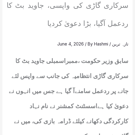
سرکاری گاڑی کی واپسی، جاوید بٹ کا
ردعمل آگیا، بڑا دعویٰ کردیا
تازہ ترین
/
Hashmi
/ By
June 4, 2026
سابق وزیر حکومت ،ممبراسمبلی جاوید بٹ کا
سرکاری گاڑی انتظامیہ کی جانب سے واپس لئے
جانے پر ردعمل سامنےآ گیا ہے جس میں انہوں نے
دعویٰ کیا ہےاسسٹنٹ کمشنر نے نام نہاد
کارکردگی دکھانے کیلئے ڈرامہ بازی کی، میں نے