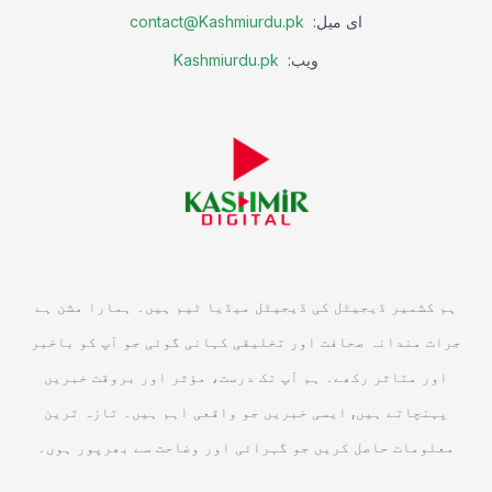
ای میل:
contact@Kashmiurdu.pk
ویب:
Kashmiurdu.pk
ہم کشمیر ڈیجیٹل کی ڈیجیٹل میڈیا ٹیم ہیں۔ ہمارا مشن ہے
جرات مندانہ صحافت اور تخلیقی کہانی گوئی جو آپ کو باخبر
اور متاثر رکھے۔ ہم آپ تک درست، مؤثر اور بروقت خبریں
پہنچاتے ہیں, ایسی خبریں جو واقعی اہم ہیں۔ تازہ ترین
معلومات حاصل کریں جو گہرائی اور وضاحت سے بھرپور ہوں۔