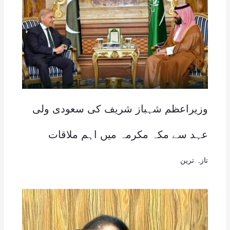
وزیراعظم شہباز شریف کی سعودی ولی
عہد سے مکہ مکرمہ میں اہم ملاقات
تازہ ترین