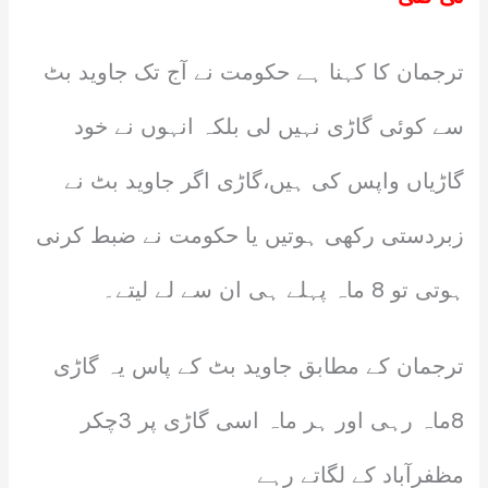
ترجمان کا کہنا ہے حکومت نے آج تک جاوید بٹ
سے کوئی گاڑی نہیں لی بلکہ انہوں نے خود
گاڑیاں واپس کی ہیں،گاڑی اگر جاوید بٹ نے
زبردستی رکھی ہوتیں یا حکومت نے ضبط کرنی
ہوتی تو 8 ماہ پہلے ہی ان سے لے لیتے۔
ترجمان کے مطابق جاوید بٹ کے پاس یہ گاڑی
8ماہ رہی اور ہر ماہ اسی گاڑی پر 3چکر
مظفرآباد کے لگاتے رہے