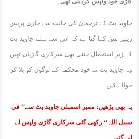
گاڑی خود واپس کردینی تھی۔
جاوید بٹ کے ترجمان کی جانب سے جاری پریس
ریلیز میں کہا گیا ہے کہ اس سے پہلے جاوید بٹ
کے زیر استعمال جتنی بھی سرکاری گاڑیاں تھیں
وہ جاوید بٹ نے خود محکمہ کے لوگوں کو بلا کر
حوالے کیں۔
یہ بھی پڑھیں:
ممبر اسمبلی جاوید بٹ سے’’ فی
سبیل اللہ‘‘ رکھی گئی سرکاری گاڑی واپس لے
لی گئی