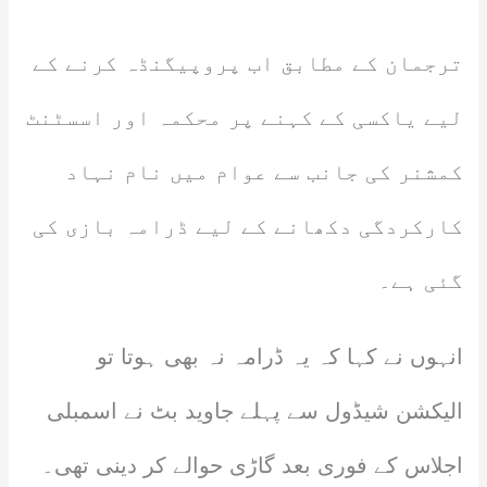
ترجمان کے مطابق اب پروپیگنڈہ کرنے کے
لیے یاکسی کے کہنے پر محکمہ اور اسسٹنٹ
کمشنر کی جانب سے عوام میں نام نہاد
کارکردگی دکھانے کے لیے ڈرامہ بازی کی
گئی ہے۔
انہوں نے کہا کہ یہ ڈرامہ نہ بھی ہوتا تو
الیکشن شیڈول سے پہلے جاوید بٹ نے اسمبلی
اجلاس کے فوری بعد گاڑی حوالے کر دینی تھی۔