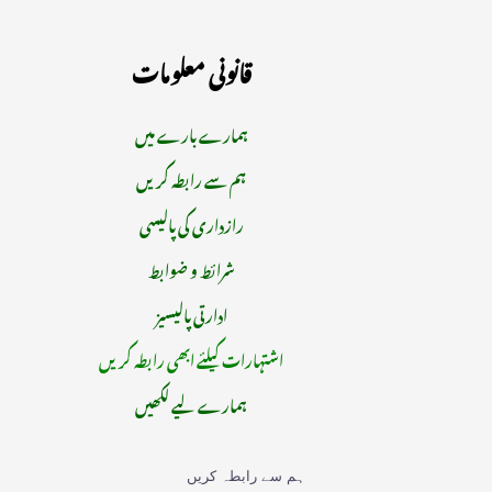
قانونی معلومات
ہمارے بارے میں
ہم سے رابطہ کریں
رازداری کی پالیسی
شرائط و ضوابط
ادارتی پالیسیز
اشتہارات کیلئے ابھی رابطہ کریں
ہمارے لیے لکھیں
ہم سے رابطہ کریں