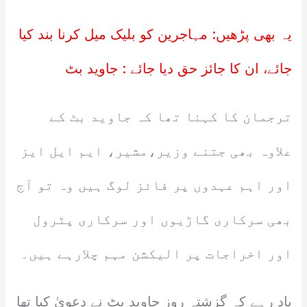
یہ بھی پڑھیں:
مہاجرین کو بلیک میل کرنا بند کیا
جائے، ان کا جائز حق دیا جائے : جاوید بٹ
ترجمان کا کہنا تھا کہ جاوید بٹ کے
علاوہ بھی جتنے وزیر،مشیر، ایم ایل ایز
اور اہم عہدوں پر فائز لوگ ہیں وہ تو آج
بھی سرکاری گاڑیوں اور سرکاری پٹرول
اور اخراجات پر الیکشن مہم چلارہے ہیں۔
یاد رہے کہ گزشتہ روز جاوید بٹ نے دعویٰ کیا تھا