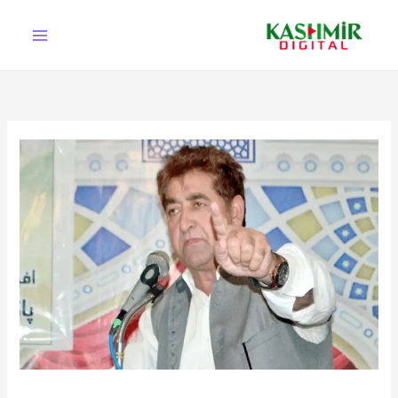
Ski
t
conten