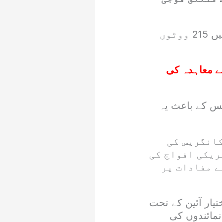
غیر ملکی میڈیا کے مطابق ایوانِ نمائندگان میں قرارداد 208 کے مقابلے میں 215 ووٹوں
ے معاہدہ کی
جس کے باعث یہ
کانگریس کی
ریکی افواج کی
ے مفادات پر
ار آئین کے تحت
مائندوں کی