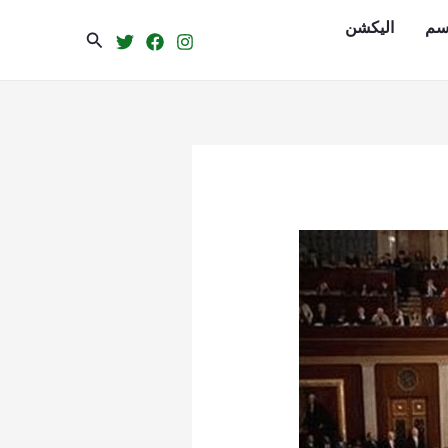
سم
الیکشن
Search