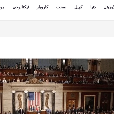
یجیٹل
دنیا
کھیل
صحت
کاروبار
ٹیکنالوجی
مو