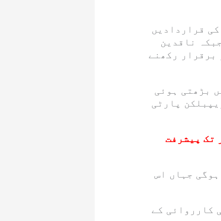
کی قراردادیں
جبکہ ناقدین
 برقرار رکھنے
ں بڑھتی ہوئی
یپبلکن پارٹی
 تک پیشرفت
ہوگی جہاں اس
ی کارروائی کے