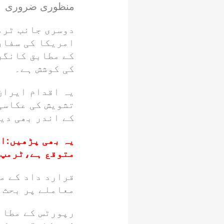
منظوری ضروری ہ
دوسری جانب ٹرم
امریکا کی سفار
کے مطابق کانگر
کی کوشش ہے۔
یہ اقدام ایران
تشویش کی عکاسی
کے اندر بھی دی
یہ بھی پڑھیں:
ای
متوقع ہے،ٹرمپ
قرارد داد کے م
معاملے پر بحث 
رپورٹس کے مطاب