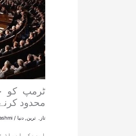
ٹرمپ کو جھ
محدود کرنے
تازہ ترین
,
دنیا
/
ashmi
امریکی ایوانِ ن