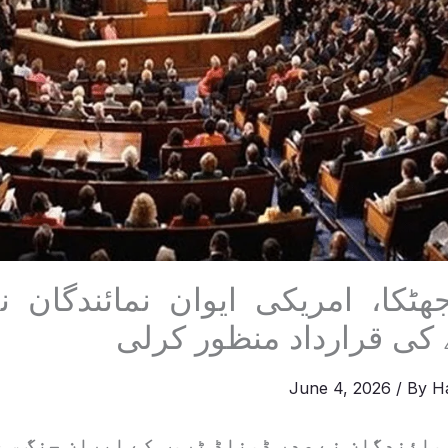
ٹکا، امریکی ایوان نمائندگان نے
 کی قرارداد منظور کرلی
June 4, 2026
/ By
H
مائندگان نے صدر ڈونلڈ ٹرمپ کے ایران جنگ سے