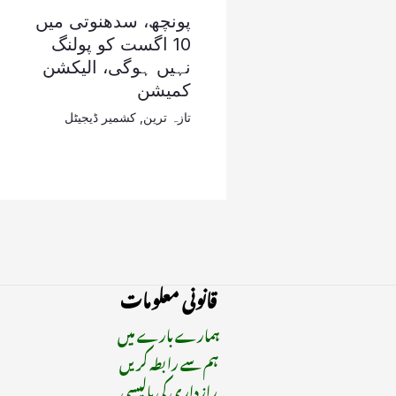
پونچھ، سدھنوتی میں
10 اگست کو پولنگ
نہیں ہوگی، الیکشن
کمیشن
تازہ ترین
,
کشمیر ڈیجیٹل
قانونی معلومات
ہمارے بارے میں
ہم سے رابطہ کریں
رازداری کی پالیسی