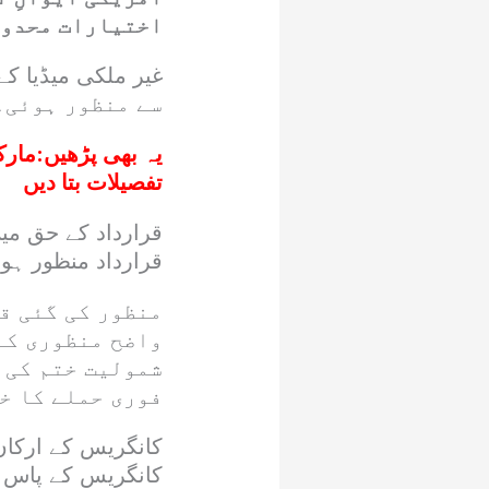
اختیارات محدود 
سے منظور ہوئی۔
یہ بھی پڑھیں:
مارک
تفصیلات بتا دیں
قرارداد کے حق میں
قرارداد منظور ہو
منظور کی گئی ق
واضح منظوری کے
شمولیت ختم کی 
فوری حملے کا خ
کانگریس کے ارکان 
کانگریس کے پاس ہ