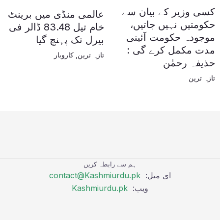
کسی وزیر کے بیان سے
عالمی منڈی میں برینٹ
حکومتیں نہیں جاتیں،
خام تیل 83.48 ڈالر فی
موجودہ حکومت آئینی
بیرل تک پہنچ گیا
مدت مکمل کرے گی :
تازہ ترین
,
کاروبار
حذیفہ رحمٰن
تازہ ترین
ہم سے رابطہ کریں
ای میل:
contact@Kashmiurdu.pk
ویب:
Kashmiurdu.pk