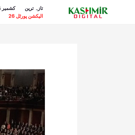
Ski
تازہ ترین
کشمیر ڈ
t
الیکشن پورٹل 26
conten