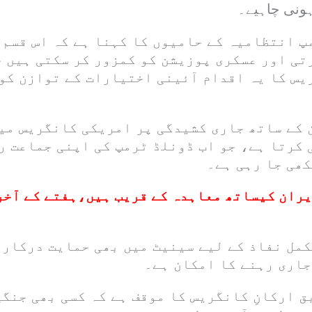
ونی چاہیے۔
پ انتظامیہ کے حامیوں کا کہنا ہے کہ اس قسم 
تی اور عسکری پوزیشن کو کمزور کر سکتی ہیں 
یس کا یہ اقدام آئینی اختیارات کے توازن کو
 کے ساتھ جاری کشیدگی پر امریکی کانگریس می
 کرتا ہے، جو اب ڈونلڈ ٹرمپ کی اپنی جماعت ر
کھی جا رہی ہے۔
ران کیساتھ معاہدہ کے قریب ہیں،ہفتے کے آخر
کمل نفاذ کے لیے سینیٹ میں بھی حمایت درکار 
جاری رہنے کا امکان ہے۔
ق ارکانِ کانگریس کا موقف ہے کہ کسی بھی جنگ