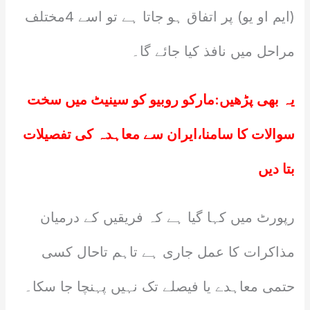
(ایم او یو) پر اتفاق ہو جاتا ہے تو اسے 4مختلف
مراحل میں نافذ کیا جائے گا۔
یہ بھی پڑھیں:
مارکو روبیو کو سینیٹ میں سخت
سوالات کا سامنا،ایران سے معاہدہ کی تفصیلات
بتا دیں
رپورٹ میں کہا گیا ہے کہ فریقیں کے درمیان
مذاکرات کا عمل جاری ہے تاہم تاحال کسی
حتمی معاہدے یا فیصلے تک نہیں پہنچا جا سکا۔