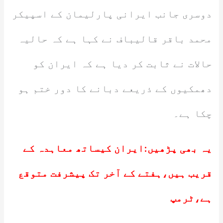
دوسری جانب ایرانی پارلیمان کے اسپیکر
محمد باقر قالیباف نے کہا ہے کہ حالیہ
حالات نے ثابت کر دیا ہے کہ ایران کو
دھمکیوں کے ذریعے دبانے کا دور ختم ہو
چکا ہے۔
یہ بھی پڑھیں:
ایران کیساتھ معاہدہ کے
قریب ہیں،ہفتے کے آخر تک پیشرفت متوقع
ہے،ٹرمپ