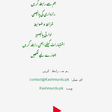
ہم سے رابطہ کریں
رازداری کی پالیسی
شرائط و ضوابط
ادارتی پالیسیز
اشتہارات کیلئے ابھی رابطہ کریں
ہمارے لیے لکھیں
ہم سے رابطہ کریں
ای میل:
contact@Kashmiurdu.pk
ویب:
Kashmiurdu.pk