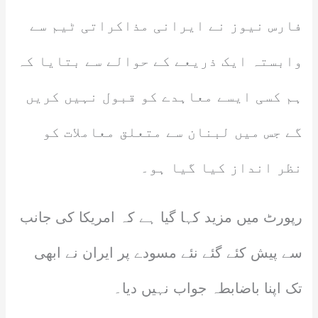
فارس نیوز نے ایرانی مذاکراتی ٹیم سے
وابستہ ایک ذریعے کے حوالے سے بتایا کہ
ہم کسی ایسے معاہدے کو قبول نہیں کریں
گے جس میں لبنان سے متعلق معاملات کو
نظر انداز کیا گیا ہو۔
رپورٹ میں مزید کہا گیا ہے کہ امریکا کی جانب
سے پیش کئے گئے نئے مسودے پر ایران نے ابھی
تک اپنا باضابطہ جواب نہیں دیا۔