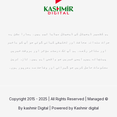
ہم کشمیر ڈیجیٹل کی ڈیجیٹل میڈیا ٹیم ہیں۔ ہمارا مشن ہے
جرات مندانہ صحافت اور تخلیقی کہانی گوئی جو آپ کو باخبر
اور متاثر رکھے۔ ہم آپ تک درست، مؤثر اور بروقت خبریں
پہنچاتے ہیں, ایسی خبریں جو واقعی اہم ہیں۔ تازہ ترین
معلومات حاصل کریں جو گہرائی اور وضاحت سے بھرپور ہوں۔
© Copyright 2015 - 2025 | All Rights Reserved | Managed
By
kashmir Digital
| Powered by
Kashmir digital