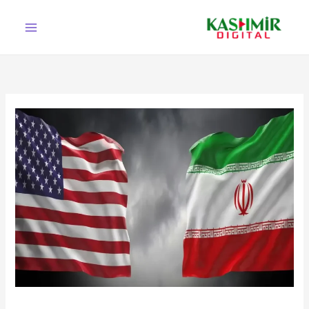
Ski
t
conten